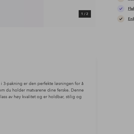
Fle
1
/
2
Enk
3-pakning er den perfekte løsningen for å
om du holder matvarene dine ferske. Denne
ss av høy kvalitet og er holdbar, stilig og