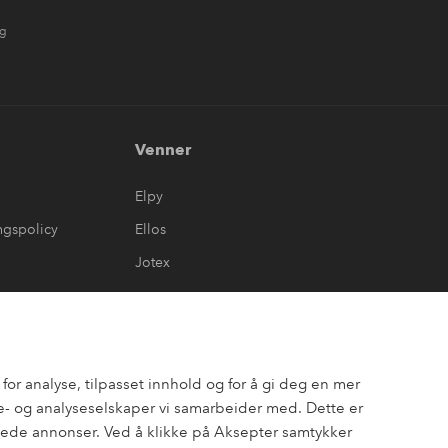
ng
Venner
Elpy
ngspolicy
Ellos
Jotex
or analyse, tilpasset innhold og for å gi deg en mer
- og analyseselskaper vi samarbeider med. Dette er
assede annonser. Ved å klikke på Aksepter samtykker