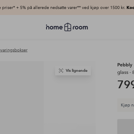
priser* + 5% på allerede nedsatte varer** ved kjøp over 1500 kr.
Kod
Homeroom
–
Alt
til
hjemmet
varingsbokser
til
lav
pris
Pebbly
Vis lignende
glass -
799
Kjøp n