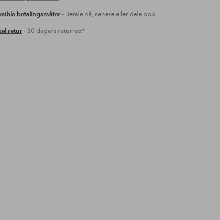
ksible betalingsmåter
- Betale nå, senere eller dele opp
el retur
- 30 dagers returrett*