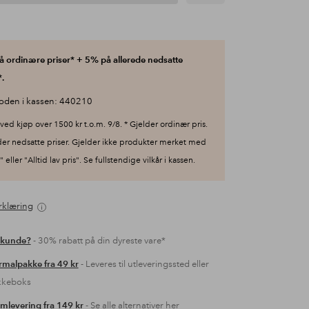
 ordinære priser* + 5% på allerede nedsatte
.
oden i kassen: 440210
ved kjøp over 1500 kr t.o.m. 9/8. * Gjelder ordinær pris.
der nedsatte priser. Gjelder ikke produkter merket med
 eller "Alltid lav pris". Se fullstendige vilkår i kassen.
rklæring
 kunde?
- 30% rabatt på din dyreste vare*
malpakke fra 49 kr
- Leveres til utleveringssted eller
kkeboks
mlevering fra 149 kr
- Se alle alternativer her