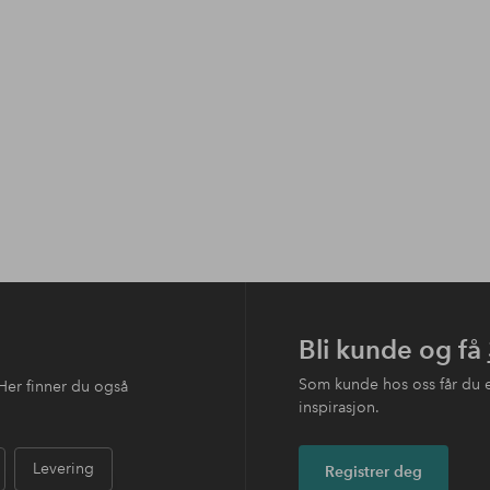
Bli kunde og få
Som kunde hos oss får du 
Her finner du også
inspirasjon.
Levering
Registrer deg