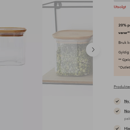
Utsolgt
20% på
varer**
Bruk k
Neste
Gyldig 
produkt
** Gjel
"Outlet"
Produkte
Ny
Nor
pa
Hje