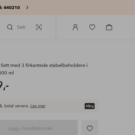
: 440210
Lu
Søk
Bildesøk
Logg
Gå
Gå
på
til
til
Homeroom
favorittmerkede
handlekurv
produkter
Sett med 3 firkantede stabelbeholdere i
 800 ml
,-
å, betal senere.
Les mer
Legg i handlekurven