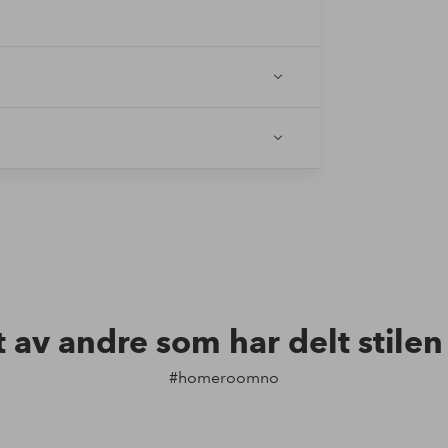
t av andre som har delt stile
#homeroomno