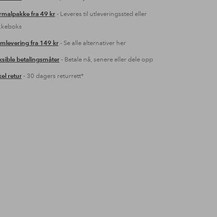
malpakke fra 49 kr
- Leveres til utleveringssted eller
kkeboks
mlevering fra 149 kr
- Se alle alternativer her
ksible betalingsmåter
- Betale nå, senere eller dele opp
el retur
- 30 dagers returrett*