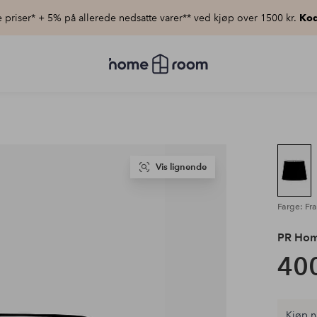
priser* + 5% på allerede nedsatte varer** ved kjøp over 1500 kr.
Kod
Homeroom
–
Alt
til
hjemmet
til
lav
pris
Vis lignende
Farge: Fra
PR Ho
400
Kjøp n