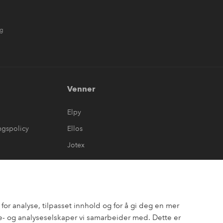
ng
Venner
Elpy
ngspolicy
Ellos
Jotex
or analyse, tilpasset innhold og for å gi deg en mer
- og analyseselskaper vi samarbeider med. Dette er