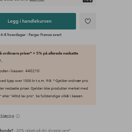
Legg i handlekurven
 6-8 hverdager - Farge: Franza svart
 ordinære priser* + 5% på allerede nedsatte
.
oden i kassen: 440210
ved kjøp over 1500 kr t.o.m. 9/8. * Gjelder ordinær pris.
der nedsatte priser. Gjelder ikke produkter merket med
 eller "Alltid lav pris". Se fullstendige vilkår i kassen.
rklæring
 kunde?
- 30% rabatt på din dyreste vare*