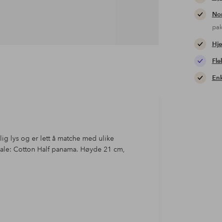
Nor
pa
Hje
Fle
Enk
g lys og er lett å matche med ulike
iale: Cotton Half panama. Høyde 21 cm,