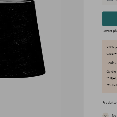
Levert på
20% på
varer**
Bruk k
Gyldig 
** Gjel
"Outlet"
Produkte
Ny