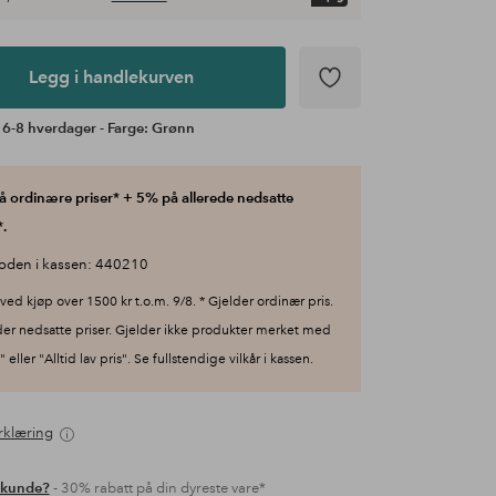
Legg i handlekurven
 6-8 hverdager - Farge: Grønn
 ordinære priser* + 5% på allerede nedsatte
.
oden i kassen: 440210
ved kjøp over 1500 kr t.o.m. 9/8. * Gjelder ordinær pris.
der nedsatte priser. Gjelder ikke produkter merket med
 eller "Alltid lav pris". Se fullstendige vilkår i kassen.
rklæring
 kunde?
- 30% rabatt på din dyreste vare*