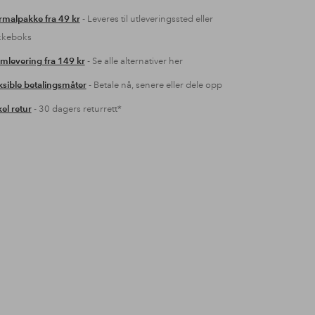
malpakke fra 49 kr
- Leveres til utleveringssted eller
kkeboks
mlevering fra 149 kr
- Se alle alternativer her
ksible betalingsmåter
- Betale nå, senere eller dele opp
el retur
- 30 dagers returrett*