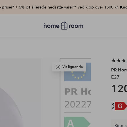
priser* + 5% på allerede nedsatte varer** ved kjøp over 1500 kr.
Kod
Homeroom
–
Alt
til
hjemmet
til
lav
pris
Vis lignende
PR Ho
E27
120
Kjøp n