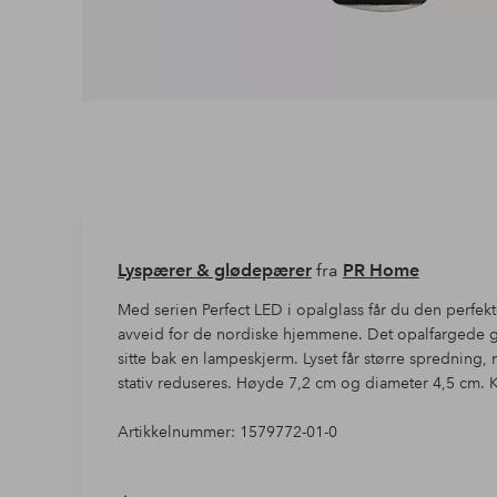
Lyspærer & glødepærer
fra
PR Home
Med serien Perfect LED i opalglass får du den perfek
avveid for de nordiske hjemmene. Det opalfargede gla
sitte bak en lampeskjerm. Lyset får større spredning
stativ reduseres. Høyde 7,2 cm og diameter 4,5 cm.
Artikkelnummer: 1579772-01-0