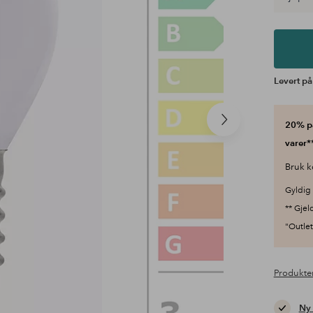
Levert på
Neste
20% på
produkt
varer**
Bruk k
Gyldig 
** Gjel
"Outlet"
Produkte
Ny