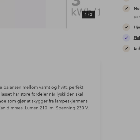
Nor
1
/
2
pa
Hje
Fle
Enk
te balansen mellom varmt og hvitt, perfekt
sset har store fordeler når lyskilden skal
, noe som gjør at skygger fra lampeskjermens
 Kan dimmes. Lumen 210 lm. Spenning 230 V.