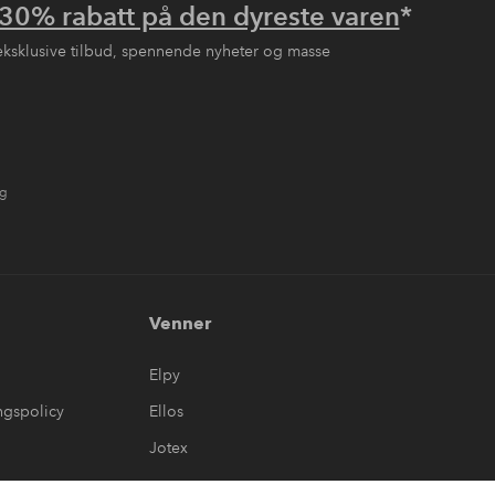
30% rabatt på den dyreste varen
*
eksklusive tilbud, spennende nyheter og masse
ng
Venner
Elpy
ngspolicy
Ellos
Jotex