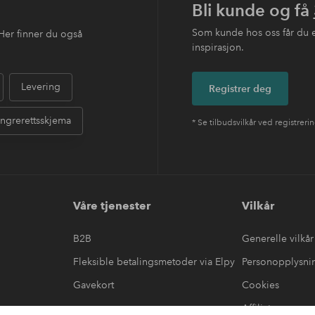
Bli kunde og få
Som kunde hos oss får du 
Her finner du også
inspirasjon.
Levering
Registrer deg
ngrerettsskjema
* Se tilbudsvilkår ved registreri
Våre tjenester
Vilkår
B2B
Generelle vilkår
Fleksible betalingsmetoder via Elpy
Personopplysni
Gavekort
Cookies
Affiliate