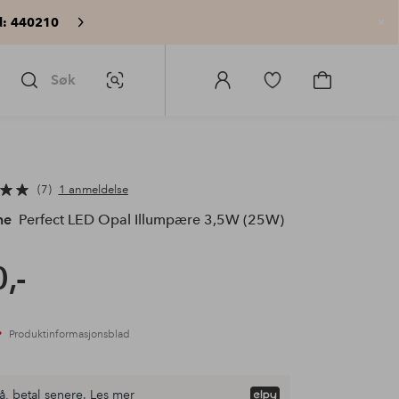
: 440210
Lu
Søk
Bildesøk
Logg
Gå
Gå
på
til
til
Homeroom
favorittmerkede
handlekurv
produkter
7
1 anmeldelse
me
Perfect LED Opal Illumpære 3,5W (25W)
,-
Produktinformasjonsblad
å, betal senere.
Les mer