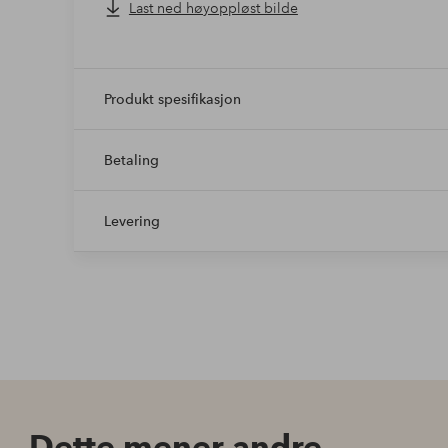
Last ned høyoppløst bilde
Produkt spesifikasjon
Betaling
Levering
Dette mener andre