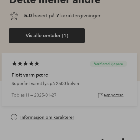
5.0
basert på
7
karaktergivninger
Vis alle omtaler (1)
Verifierad kjøpere
Flott varm pære
Superfint varmt lys på 2500 kelvin
Tobias H —
2025-01-27
Rapportere
Informasjon om karakterer