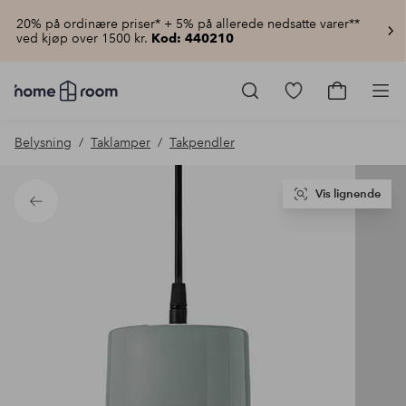
20% på ordinære priser* + 5% på allerede nedsatte varer**
ved kjøp over 1500 kr.
Kod: 440210
Homeroom
–
Gå
Gå
Pro
Alt
til
til
til
favorittmerkede
handlekur
Belysning
Taklamper
Takpendler
hjemmet
produkter
til
lav
pris
Vis lignende
Tilbake