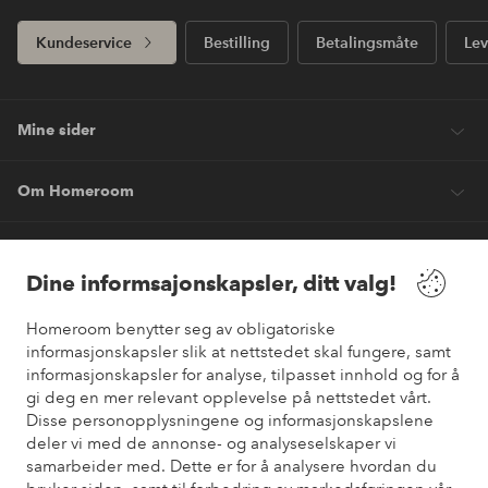
Kundeservice
Bestilling
Betalingsmåte
Lev
Mine sider
Om Homeroom
Våre tjenester
Dine informsajonskapsler, ditt valg!
Vilkår
Homeroom benytter seg av obligatoriske
informasjonskapsler slik at nettstedet skal fungere, samt
informasjonskapsler for analyse, tilpasset innhold og for å
Venner
gi deg en mer relevant opplevelse på nettstedet vårt.
Disse personopplysningene og informasjonskapslene
deler vi med de annonse- og analyseselskaper vi
samarbeider med. Dette er for å analysere hvordan du
Sikre betalinger