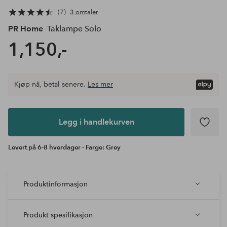
7
3 omtaler
PR Home
Taklampe Solo
1,150,-
Kjøp nå, betal senere.
Les mer
Legg i
andlekurven
Legg i handlekurven
Levert på 6-8 hverdager - Farge: Grey
Produktinformasjon
Produkt spesifikasjon