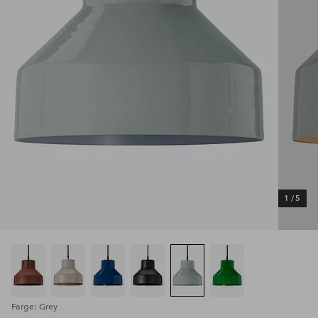
1
/
5
Farge: Grey