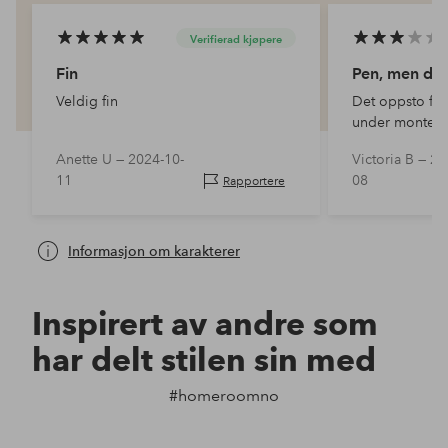
Verifierad kjøpere
Fin
Pen, men dår
Veldig fin
Det oppsto fle
under monteri
veldig forsikti
Anette U —
2024-10-
Victoria B —
20
ikke skal løsne
11
08
Rapportere
er så pent.
Informasjon om karakterer
Inspirert av andre som
har delt stilen sin med
#homeroomno