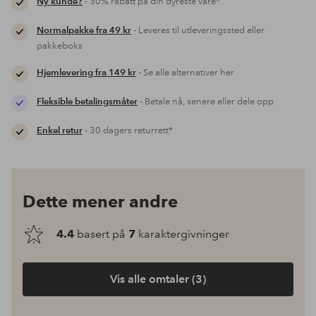
Ny kunde?
- 30% rabatt på din dyreste vare*
Normalpakke fra 49 kr
- Leveres til utleveringssted eller
pakkeboks
Hjemlevering fra 149 kr
- Se alle alternativer her
Fleksible betalingsmåter
- Betale nå, senere eller dele opp
Enkel retur
- 30 dagers returrett*
Dette mener andre
4.4
basert på
7
karaktergivninger
Vis alle omtaler (3)