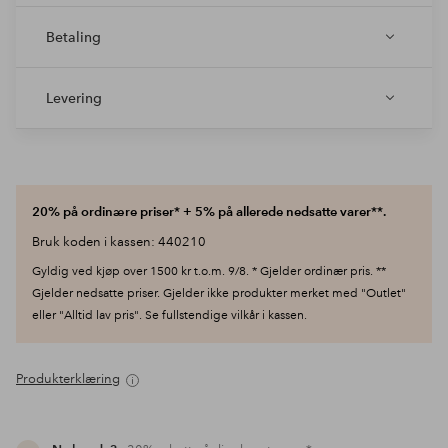
Betaling
Levering
20% på ordinære priser* + 5% på allerede nedsatte varer**.
Bruk koden i kassen: 440210
Gyldig ved kjøp over 1500 kr t.o.m. 9/8. * Gjelder ordinær pris. **
Gjelder nedsatte priser. Gjelder ikke produkter merket med "Outlet"
eller "Alltid lav pris". Se fullstendige vilkår i kassen.
Produkterklæring