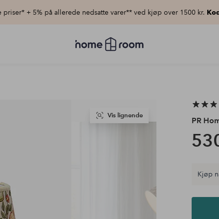
priser* + 5% på allerede nedsatte varer** ved kjøp over 1500 kr.
Kod
Homeroom
–
Alt
til
hjemmet
til
lav
pris
Vis lignende
PR Ho
530
Kjøp n