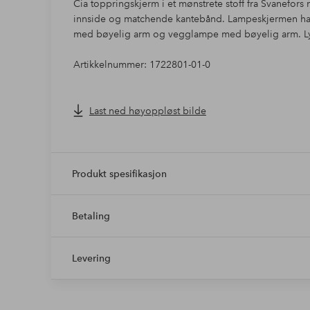
Cia toppringskjerm i et mønstrete stoff fra Svanefors 
innside og matchende kantebånd. Lampeskjermen har t
med bøyelig arm og vegglampe med bøyelig arm. Ly
Artikkelnummer: 1722801-01-0
Last ned høyoppløst bilde
Produkt spesifikasjon
Betaling
Levering