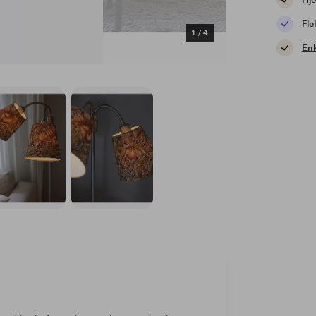
Hje
Fle
1
/
4
Enk