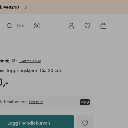
: 440210
Lu
Søk
Bildesøk
Logg
Gå
Gå
på
til
til
Homeroom
favorittmerkede
handlekurv
produkter
5
1 anmeldelse
me
Toppringskjerm Cia 20 cm
,-
å, betal senere.
Les mer
Legg i handlekurven