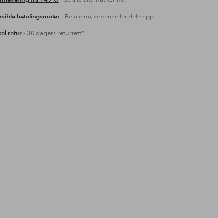
mlevering fra 149 kr
- Se alle alternativer her
ksible betalingsmåter
- Betale nå, senere eller dele opp
el retur
- 30 dagers returrett*