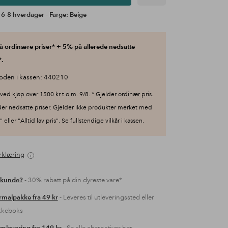
 6-8 hverdager - Farge: Beige
 ordinære priser* + 5% på allerede nedsatte
.
oden i kassen: 440210
ved kjøp over 1500 kr t.o.m. 9/8. * Gjelder ordinær pris.
der nedsatte priser. Gjelder ikke produkter merket med
 eller "Alltid lav pris". Se fullstendige vilkår i kassen.
rklæring
 kunde?
- 30% rabatt på din dyreste vare*
malpakke fra 49 kr
- Leveres til utleveringssted eller
kkeboks