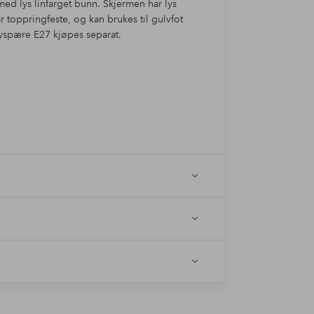
med lys linfarget bunn. Skjermen har lys
oppringfeste, og kan brukes til gulvfot
spære E27 kjøpes separat.