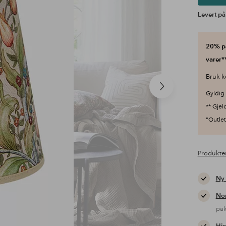
Levert på
20% på
varer**
Bruk k
Neste
Gyldig 
produkt
** Gjel
"Outlet"
Produkte
Ny
Nor
pa