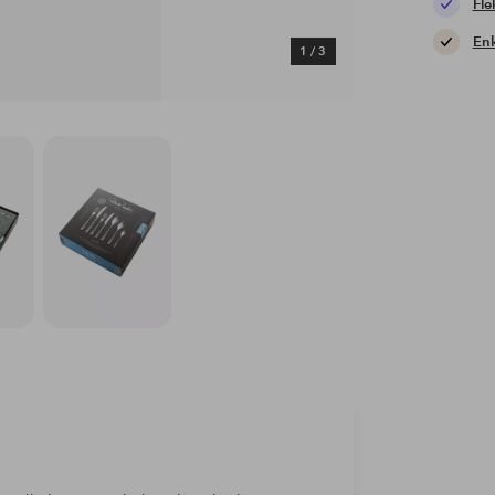
Fle
Enk
1
/
3