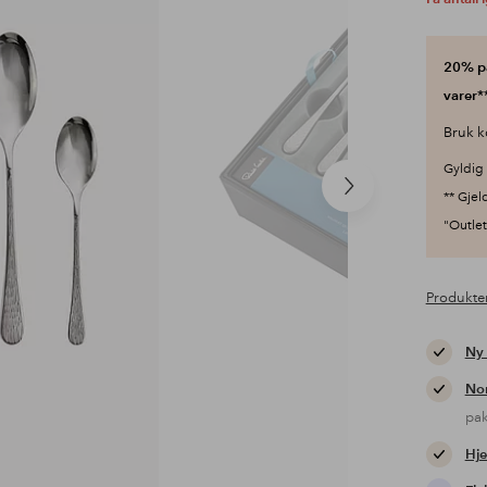
20% på
varer**
Bruk k
Gyldig 
Neste
** Gjel
produkt
"Outlet"
Produkte
Ny
Nor
pa
Hje