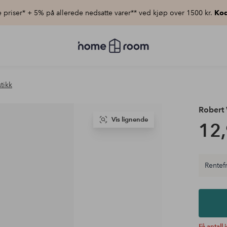
priser* + 5% på allerede nedsatte varer** ved kjøp over 1500 kr.
Kod
Homeroom
–
Alt
til
hjemmet
tikk
til
lav
pris
Robert
Vis lignende
12,
Rentefr
Få antall 