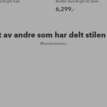
ye Bright 4-pk
Bestikk Skye Bright 42 deler
6,299,-
t av andre som har delt stile
#homeroomno