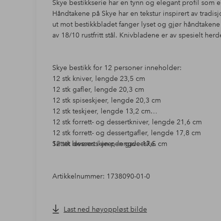
Skye bestikkserie har en tynn og elegant profil som 
Håndtakene på Skye har en tekstur inspirert av tradis
ut mot bestikkbladet fanger lyset og gjør håndtakene 
av 18/10 rustfritt stål. Knivbladene er av spesielt herde
Skye bestikk for 12 personer inneholder:
12 stk kniver, lengde 23,5 cm
12 stk gafler, lengde 20,3 cm
12 stk spiseskjeer, lengde 20,3 cm
12 stk teskjeer, lengde 13,2 cm
12 stk forrett- og dessertkniver, lengde 21,6 cm
12 stk forrett- og dessertgafler, lengde 17,8 cm
12 stk dessertskjeer, lengde 17,5 cm
Settet leveres i en pen gaveeske.
Artikkelnummer: 1738090-01-0
Last ned høyoppløst bilde