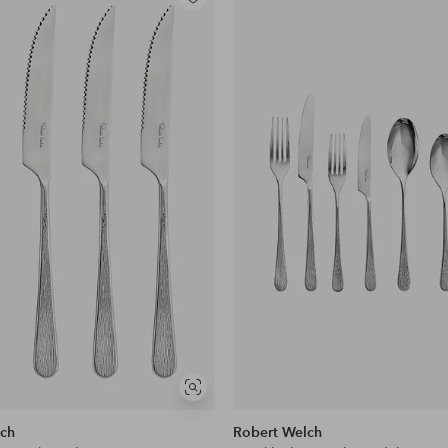
Legg
til
favoritter
Vis
lignende
lch
Robert Welch