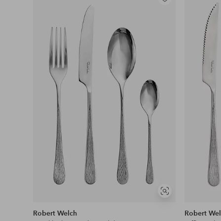
Legg
til
favoritter
Vis
lignende
Robert Welch
Robert We