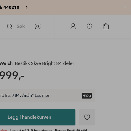
: 440210
Lu
Søk
Bildesøk
Logg
Gå
Gå
på
til
til
Homeroom
favorittmerkede
handlekurv
produkter
 Welch
Bestikk Skye Bright 84 deler
999,-
itt fra.
784:-/mån
*
Les mer
Legg i handlekurven
igjen,
Levert på 7-9 hverdager - Farge: Rustfritt stål