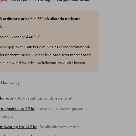
 ordinære priser* + 5% på allerede nedsatte
.
oden i kassen: 440210
ved kjøp over 1500 kr t.o.m. 9/8. * Gjelder ordinær pris.
der nedsatte priser. Gjelder ikke produkter merket med
 eller "Alltid lav pris". Se fullstendige vilkår i kassen.
rklæring
 kunde?
- 30% rabatt på din dyreste vare*
malpakke fra 49 kr
- Leveres til utleveringssted eller
kkeboks
mlevering fra 149 kr
- Se alle alternativer her