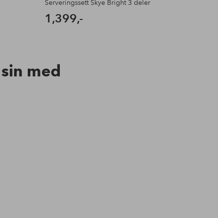
Serveringssett Skye Bright 3 deler
Bestikk
1,399,-
8,59
n sin med