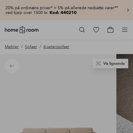
20% på ordinære priser* + 5% på allerede nedsatte varer**
ved kjøp over 1500 kr.
Kod: 440210
Homeroom
–
Gå
Gå
Pro
Alt
til
til
til
favorittmerkede
handlekur
Møbler
Sofaer
4-seterssofaer
hjemmet
produkter
til
lav
pris
Vis lignende
Tilbake