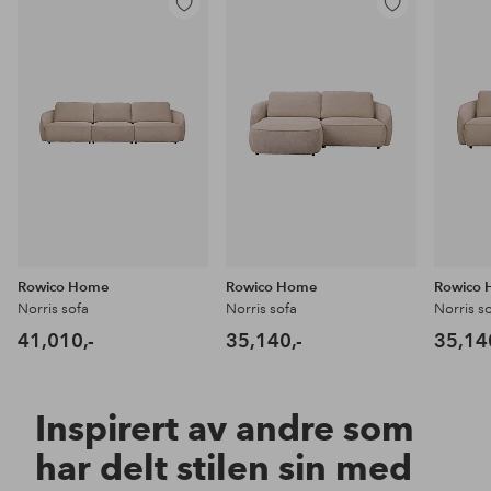
Legg
Legg
til
til
favoritter
favoritter
Rowico Home
Rowico Home
Rowico
Norris sofa
Norris sofa
Norris s
41,010,-
35,140,-
35,14
Inspirert av andre som
har delt stilen sin med