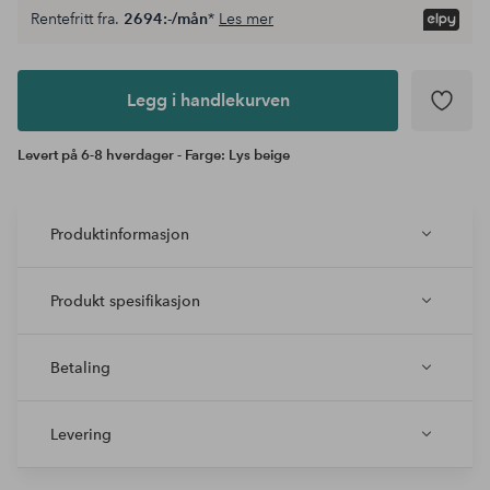
Rentefritt fra.
2694:-/mån
*
Les mer
Legg i
andlekurven
Legg i handlekurven
Levert på 6-8 hverdager - Farge: Lys beige
Produktinformasjon
Produkt spesifikasjon
Betaling
Levering