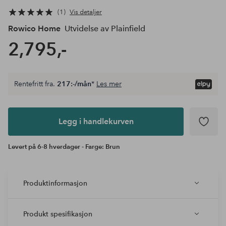
1
Vis detaljer
Rowico Home
Utvidelse av Plainfield
2,795,-
Rentefritt fra.
217:-/mån
*
Les mer
Legg i
andlekurven
Legg i handlekurven
Levert på 6-8 hverdager - Farge: Brun
Produktinformasjon
Produkt spesifikasjon