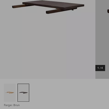
1
/
4
Farge: Brun