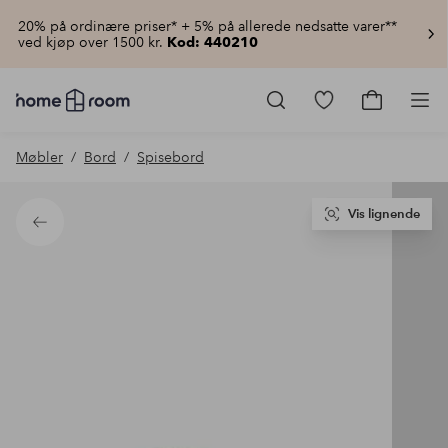
20% på ordinære priser* + 5% på allerede nedsatte varer**
ved kjøp over 1500 kr.
Kod: 440210
Homeroom
–
Gå
Gå
Pro
Alt
til
til
til
favorittmerkede
handlekur
Møbler
Bord
Spisebord
hjemmet
produkter
til
lav
pris
Vis lignende
Tilbake