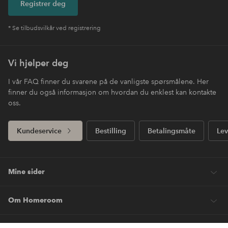
Registrer deg
* Se tilbudsvilkår ved registrering
Vi hjelper deg
I vår FAQ finner du svarene på de vanligste spørsmålene. Her
finner du også informasjon om hvordan du enklest kan kontakte
oss.
Kundeservice
Bestilling
Betalingsmåte
Lev
Mine sider
Om Homeroom