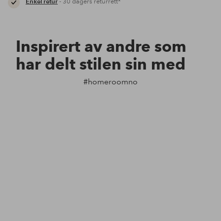
Enkel retur
- 30 dagers returrett*
Inspirert av andre som
har delt stilen sin med
#homeroomno