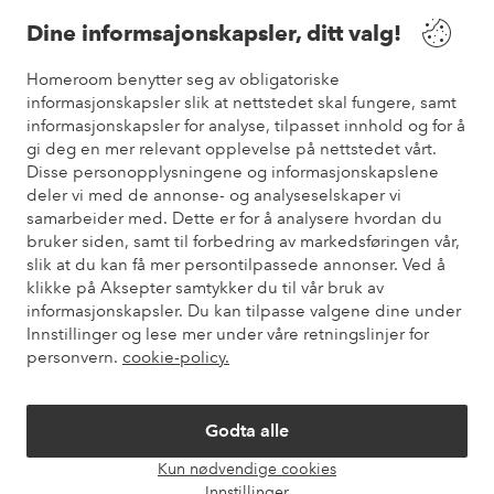
Våre tjenester
Dine informsajonskapsler, ditt valg!
Vilkår
Homeroom benytter seg av obligatoriske
informasjonskapsler slik at nettstedet skal fungere, samt
informasjonskapsler for analyse, tilpasset innhold og for å
Venner
gi deg en mer relevant opplevelse på nettstedet vårt.
Disse personopplysningene og informasjonskapslene
deler vi med de annonse- og analyseselskaper vi
samarbeider med. Dette er for å analysere hvordan du
Sikre betalinger
bruker siden, samt til forbedring av markedsføringen vår,
Vil du vite mer om
våre betalingsalternativer
?
slik at du kan få mer persontilpassede annonser. Ved å
elpy
klikke på Aksepter samtykker du til vår bruk av
informasjonskapsler. Du kan tilpasse valgene dine under
Innstillinger og lese mer under våre retningslinjer for
personvern.
cookie-policy.
Norge - Velg land
Godta alle
Instagram
Facebook
Pinterest
Youtube
Kun nødvendige cookies
Åpne
Innstillinger