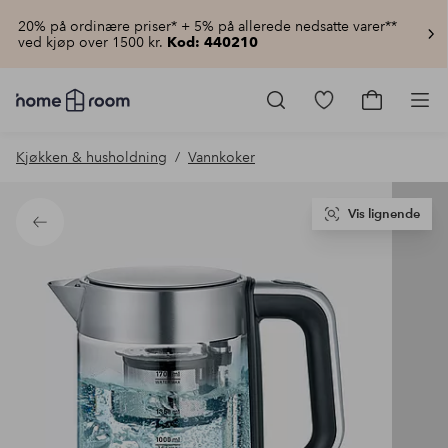
20% på ordinære priser* + 5% på allerede nedsatte varer**
ved kjøp over 1500 kr.
Kod: 440210
Homeroom
–
Gå
Gå
Pro
Alt
til
til
til
favorittmerkede
handlekur
Kjøkken & husholdning
Vannkoker
hjemmet
produkter
til
lav
pris
Vis lignende
Tilbake