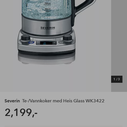
1
/
3
Severin
Te-/Vannkoker med Heis Glass WK3422
2,199,-