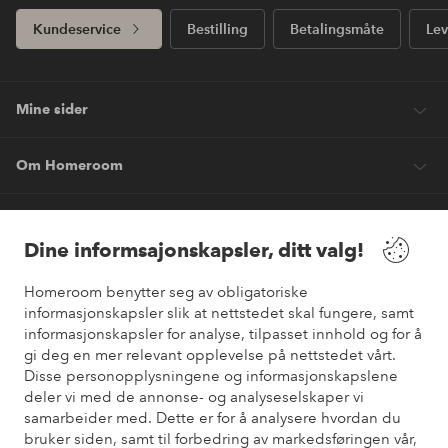
Kundeservice
Bestilling
Betalingsmåte
Lev
Mine sider
Om Homeroom
Våre tjenester
Dine informsajonskapsler, ditt valg!
Vilkår
Homeroom benytter seg av obligatoriske
informasjonskapsler slik at nettstedet skal fungere, samt
informasjonskapsler for analyse, tilpasset innhold og for å
Venner
gi deg en mer relevant opplevelse på nettstedet vårt.
Disse personopplysningene og informasjonskapslene
deler vi med de annonse- og analyseselskaper vi
samarbeider med. Dette er for å analysere hvordan du
Sikre betalinger
bruker siden, samt til forbedring av markedsføringen vår,
Vil du vite mer om
våre betalingsalternativer
?