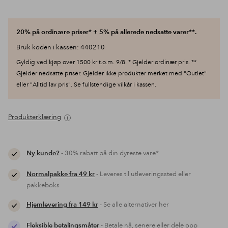
20% på ordinære priser* + 5% på allerede nedsatte varer**.
Bruk koden i kassen: 440210
Gyldig ved kjøp over 1500 kr t.o.m. 9/8. * Gjelder ordinær pris. **
Gjelder nedsatte priser. Gjelder ikke produkter merket med "Outlet"
eller "Alltid lav pris". Se fullstendige vilkår i kassen.
Produkterklæring
Ny kunde?
- 30% rabatt på din dyreste vare*
Normalpakke fra 49 kr
- Leveres til utleveringssted eller
pakkeboks
Hjemlevering fra 149 kr
- Se alle alternativer her
Fleksible betalingsmåter
- Betale nå, senere eller dele opp