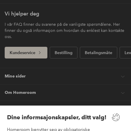
Vi hjelper deg
I vår FAQ finner du svarene på de vanligste spørsmålene. Her
finner du også informasjon om hvordan du enklest kan kontakte
oss.
Kundeservice
Bestilling
Betalingsmåte
Lev
Mine sider
Om Homeroom
Våre tjenester
Dine informsajonskapsler, ditt valg!
Vilkår
Homeroom benytter seg av obligatoriske