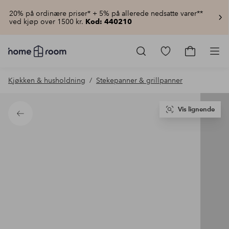
20% på ordinære priser* + 5% på allerede nedsatte varer**
ved kjøp over 1500 kr.
Kod: 440210
Homeroom
–
Gå
Gå
Pro
Alt
til
til
til
favorittmerkede
handlekur
Kjøkken & husholdning
Stekepanner & grillpanner
hjemmet
produkter
til
lav
pris
Vis lignende
Tilbake