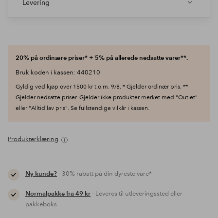
Levering
20% på ordinære priser* + 5% på allerede nedsatte varer**.
Bruk koden i kassen: 440210
Gyldig ved kjøp over 1500 kr t.o.m. 9/8. * Gjelder ordinær pris. **
Gjelder nedsatte priser. Gjelder ikke produkter merket med "Outlet"
eller "Alltid lav pris". Se fullstendige vilkår i kassen.
Produkterklæring
Ny kunde?
- 30% rabatt på din dyreste vare*
Normalpakke fra 49 kr
- Leveres til utleveringssted eller
pakkeboks