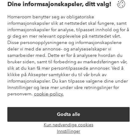
Dine informsajonskapsler, ditt valg!
Vilkår
Homeroom benytter seg av obligatoriske
informasjonskapsler slik at nettstedet skal fungere, samt
Venner
informasjonskapsler for analyse, tilpasset innhold og for å
gi deg en mer relevant opplevelse på nettstedet vårt.
Disse personopplysningene og informasjonskapslene
deler vi med de annonse- og analyseselskaper vi
samarbeider med. Dette er for å analysere hvordan du
Sikre betalinger
bruker siden, samt til forbedring av markedsføringen vår,
Vil du vite mer om
våre betalingsalternativer
?
slik at du kan få mer persontilpassede annonser. Ved å
elpy
klikke på Aksepter samtykker du til vår bruk av
informasjonskapsler. Du kan tilpasse valgene dine under
Innstillinger og lese mer under våre retningslinjer for
personvern.
cookie-policy.
Norge - Velg land
Godta alle
Instagram
Facebook
Pinterest
Youtube
Kun nødvendige cookies
Åpne
Innstillinger
chat-