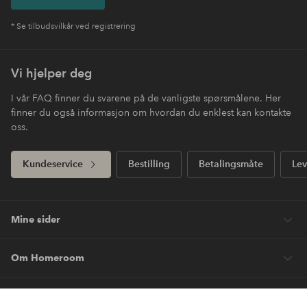
* Se tilbudsvilkår ved registrering
Vi hjelper deg
I vår FAQ finner du svarene på de vanligste spørsmålene. Her
finner du også informasjon om hvordan du enklest kan kontakte
oss.
Kundeservice
Bestilling
Betalingsmåte
Lev
Mine sider
Om Homeroom
Våre tjenester