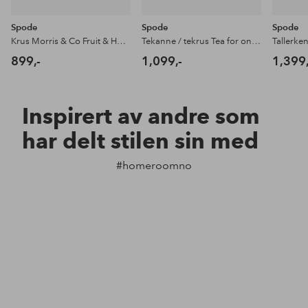
Spode
Spode
Spode
Krus Morris & Co Fruit & Honeysuckle 2-pk
Tekanne / tekrus Tea for one Morris & Co Strawberry Thief
899,-
1,099,-
1,399,
Inspirert av andre som
har delt stilen sin med
#homeroomno