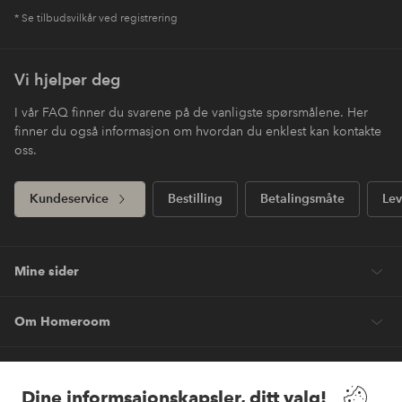
* Se tilbudsvilkår ved registrering
Vi hjelper deg
I vår FAQ finner du svarene på de vanligste spørsmålene. Her
finner du også informasjon om hvordan du enklest kan kontakte
oss.
Kundeservice
Bestilling
Betalingsmåte
Lev
Mine sider
Om Homeroom
Våre tjenester
Dine informsajonskapsler, ditt valg!