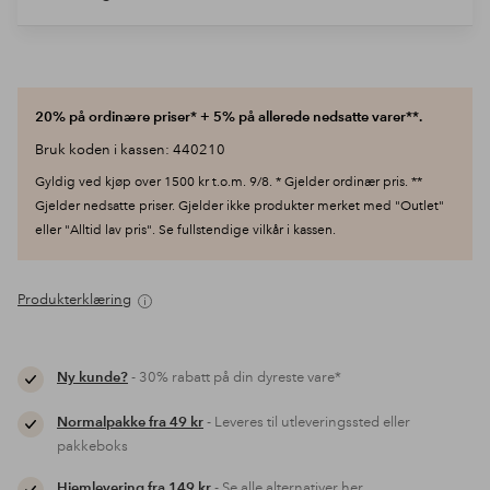
20% på ordinære priser* + 5% på allerede nedsatte varer**.
Bruk koden i kassen: 440210
Gyldig ved kjøp over 1500 kr t.o.m. 9/8. * Gjelder ordinær pris. **
Gjelder nedsatte priser. Gjelder ikke produkter merket med "Outlet"
eller "Alltid lav pris". Se fullstendige vilkår i kassen.
Produkterklæring
Ny kunde?
- 30% rabatt på din dyreste vare*
Normalpakke fra 49 kr
- Leveres til utleveringssted eller
pakkeboks
Hjemlevering fra 149 kr
- Se alle alternativer her