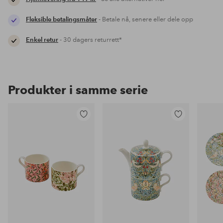
Fleksible betalingsmåter
- Betale nå, senere eller dele opp
Enkel retur
- 30 dagers returrett*
Produkter i samme serie
Legg
Legg
til
til
favoritter
favoritter