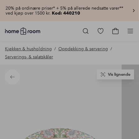
20% på ordinære priser* + 5% på allerede nedsatte varer**
ved kjøp over 1500 kr.
Kod: 440210
Homeroom
–
Gå
Gå
Pro
Alt
til
til
til
favorittmerkede
handlekur
Kjøkken & husholdning
Oppdekking & servering
hjemmet
produkter
til
Serverings- & salatskåler
lav
pris
Vis lignende
Tilbake