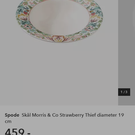
1
/
3
Spode
Skål Morris & Co Strawberry Thief diameter 19
cm
459,-