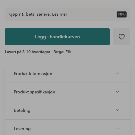
Kjøp nå, betal senere.
Les mer
Legg i
andlekurven
Legg i handlekurven
Levert på 8-10 hverdager - Farge: Eik
Produktinformasjon
Produkt spesifikasjon
Betaling
Levering