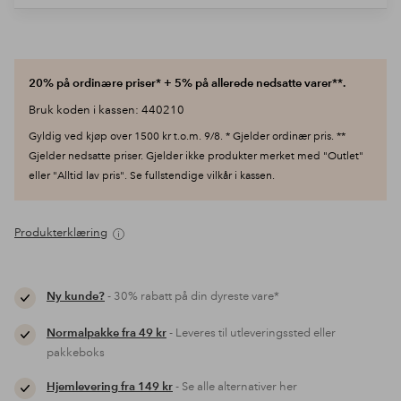
20% på ordinære priser* + 5% på allerede nedsatte varer**.
Bruk koden i kassen: 440210
Gyldig ved kjøp over 1500 kr t.o.m. 9/8. * Gjelder ordinær pris. **
Gjelder nedsatte priser. Gjelder ikke produkter merket med "Outlet"
eller "Alltid lav pris". Se fullstendige vilkår i kassen.
Produkterklæring
Ny kunde?
- 30% rabatt på din dyreste vare*
Normalpakke fra 49 kr
- Leveres til utleveringssted eller
pakkeboks
Hjemlevering fra 149 kr
- Se alle alternativer her