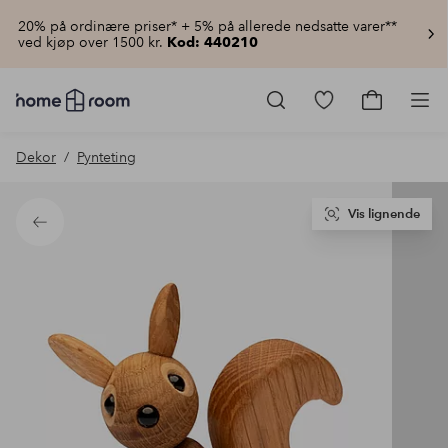
20% på ordinære priser* + 5% på allerede nedsatte varer**
ved kjøp over 1500 kr.
Kod: 440210
Homeroom
–
Gå
Gå
Pro
Alt
til
til
til
favorittmerkede
handlekur
Dekor
Pynteting
hjemmet
produkter
til
lav
pris
Vis lignende
Tilbake