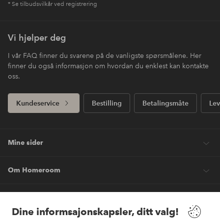
* Se tilbudsvilkår ved registrering
Vi hjelper deg
I vår FAQ finner du svarene på de vanligste spørsmålene. Her
finner du også informasjon om hvordan du enklest kan kontakte
oss.
Kundeservice
Bestilling
Betalingsmåte
Lev
Mine sider
Om Homeroom
Våre tjenester
Dine informsajonskapsler, ditt valg!