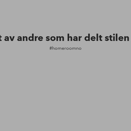
t av andre som har delt stile
#homeroomno