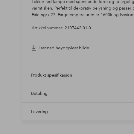
Lekker led-lampe med spennende form og tofarget gl
varmt sken. Perfekt til dekorativ belysning og passer p
Fatning: e27. Fargetemperaturen er 1600k og lysst
Artikkelnummer: 2107442-01-0
Last ned høyoppløst bilde
Produkt spesifikasjon
Betaling
Levering