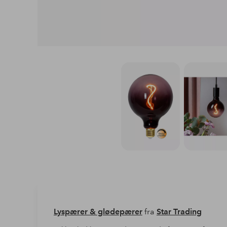
Lyspærer & glødepærer
fra
Star Trading