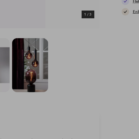
Fle
Enk
1
/
3