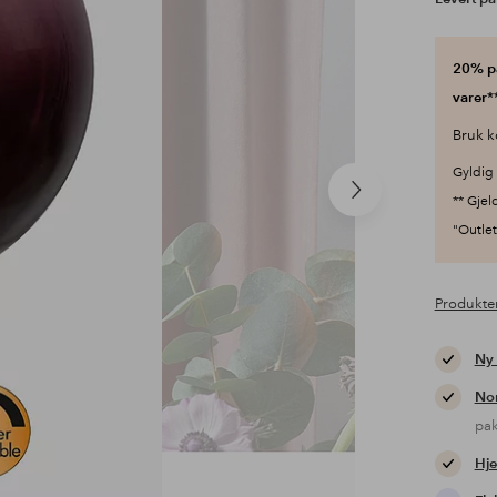
20% på
varer**
Bruk k
Gyldig 
Neste
** Gjel
produkt
"Outlet"
Produkte
Ny
Nor
pa
Hje