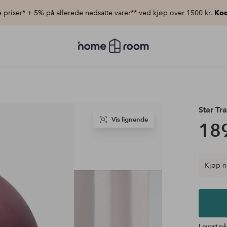
priser* + 5% på allerede nedsatte varer** ved kjøp over 1500 kr.
Kod
Homeroom
–
Alt
til
hjemmet
til
lav
pris
Star Tr
Vis lignende
189
Kjøp n
Levert på