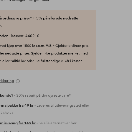
 ordinære priser* + 5% på allerede nedsatte
.
oden i kassen: 440210
ved kjøp over 1500 kr t.o.m. 9/8. * Gjelder ordinær pris.
der nedsatte priser. Gjelder ikke produkter merket med
 eller "Alltid lav pris". Se fullstendige vilkår i kassen.
rklæring
 kunde?
- 30% rabatt på din dyreste vare*
malpakke fra 49 kr
- Leveres til utleveringssted eller
kkeboks
mlevering fra 149 kr
- Se alle alternativer her