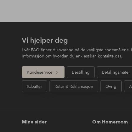
Vi hjelper deg
I vår FAQ finner du svarene på de vanligste spørsmålene. 
informasjon om hvordan du enklest kan kontakte oss.
Kundeservice
Bestilling
Betalingsmåte
Rabatter
Retur & Reklamasjon
Øvrig
A
Mine sider
Om Homeroom