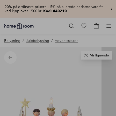
20% på ordinære priser* + 5% på allerede nedsatte varer**
ved kjøp over 1500 kr.
Kod: 440210
Homeroom
–
Gå
Gå
Pro
Alt
til
til
til
favorittmerkede
handlekur
Belysning
Julebelysning
Adventsstaker
hjemmet
produkter
til
lav
pris
Vis lignende
Tilbake