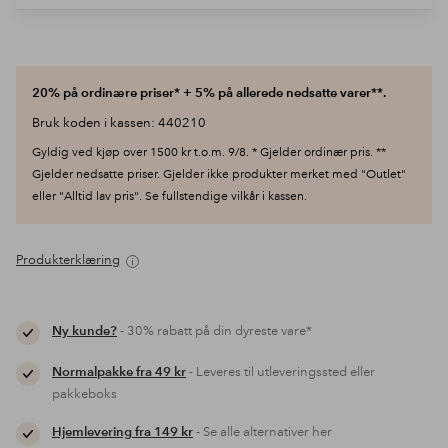
20% på ordinære priser* + 5% på allerede nedsatte varer**.
Bruk koden i kassen: 440210
Gyldig ved kjøp over 1500 kr t.o.m. 9/8. * Gjelder ordinær pris. **
Gjelder nedsatte priser. Gjelder ikke produkter merket med "Outlet"
eller "Alltid lav pris". Se fullstendige vilkår i kassen.
Produkterklæring
Ny kunde?
- 30% rabatt på din dyreste vare*
Normalpakke fra 49 kr
- Leveres til utleveringssted eller
pakkeboks
Hjemlevering fra 149 kr
- Se alle alternativer her