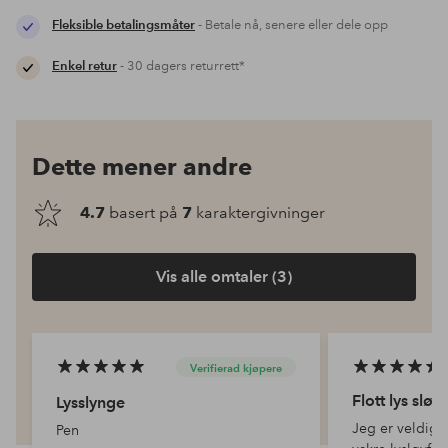
Fleksible betalingsmåter
- Betale nå, senere eller dele opp
Enkel retur
- 30 dagers returrett*
Dette mener andre
4.7
basert på
7
karaktergivninger
Vis alle omtaler (3)
Verifierad kjøpere
Flott lys sløy
Lysslynge
Jeg er veldig
Pen