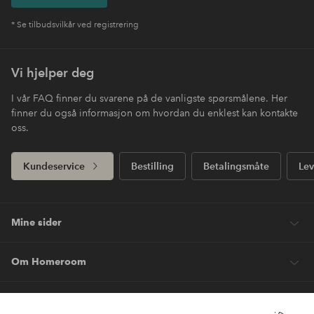
* Se tilbudsvilkår ved registrering
Vi hjelper deg
I vår FAQ finner du svarene på de vanligste spørsmålene. Her
finner du også informasjon om hvordan du enklest kan kontakte
oss.
Kundeservice
Bestilling
Betalingsmåte
Lev
Mine sider
Om Homeroom
Våre tjenester