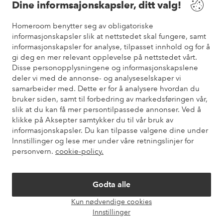
Dine informsajonskapsler, ditt valg!
Vilkår
Homeroom benytter seg av obligatoriske
informasjonskapsler slik at nettstedet skal fungere, samt
informasjonskapsler for analyse, tilpasset innhold og for å
Venner
gi deg en mer relevant opplevelse på nettstedet vårt.
Disse personopplysningene og informasjonskapslene
deler vi med de annonse- og analyseselskaper vi
samarbeider med. Dette er for å analysere hvordan du
Sikre betalinger
bruker siden, samt til forbedring av markedsføringen vår,
Vil du vite mer om
våre betalingsalternativer
?
slik at du kan få mer persontilpassede annonser. Ved å
elpy
klikke på Aksepter samtykker du til vår bruk av
informasjonskapsler. Du kan tilpasse valgene dine under
Innstillinger og lese mer under våre retningslinjer for
personvern.
cookie-policy.
Norge - Velg land
Godta alle
Instagram
Facebook
Pinterest
Youtube
Kun nødvendige cookies
Åpne
Innstillinger
chat-