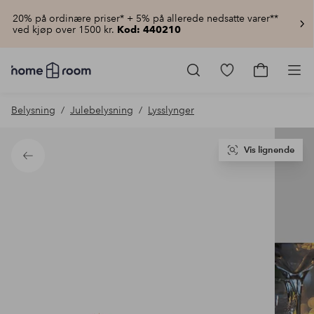
20% på ordinære priser* + 5% på allerede nedsatte varer**
ved kjøp over 1500 kr.
Kod: 440210
Homeroom
–
Gå
Gå
Pro
Alt
til
til
til
favorittmerkede
handlekur
Belysning
Julebelysning
Lysslynger
hjemmet
produkter
til
lav
pris
Vis lignende
Tilbake