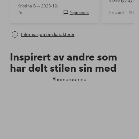
vakre lysløyfe
Kristina B —
2023-12-
på bordet!
26
Erica68 —
2023
Rapportere
Informasjon om karakterer
Inspirert av andre som
har delt stilen sin med
#homeroomno