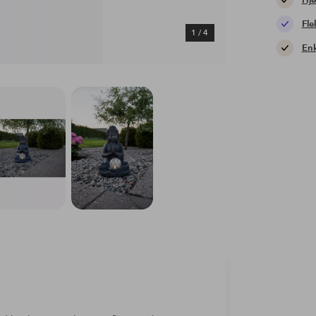
Hje
Fle
1
/
4
Enk