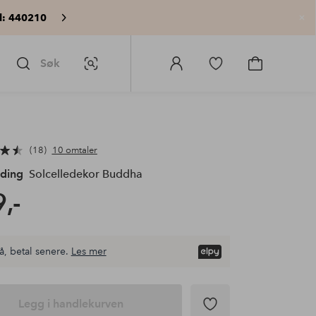
: 440210
Lu
Søk
Bildesøk
Logg
Gå
Gå
på
til
til
Homeroom
favorittmerkede
handlekurv
produkter
18
10 omtaler
ading
Solcelledekor Buddha
,-
å, betal senere.
Les mer
Legg i handlekurven