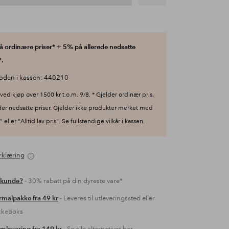
 ordinære priser* + 5% på allerede nedsatte
.
oden i kassen: 440210
ved kjøp over 1500 kr t.o.m. 9/8. * Gjelder ordinær pris.
der nedsatte priser. Gjelder ikke produkter merket med
 eller "Alltid lav pris". Se fullstendige vilkår i kassen.
rklæring
 kunde?
- 30% rabatt på din dyreste vare*
malpakke fra 49 kr
- Leveres til utleveringssted eller
kkeboks