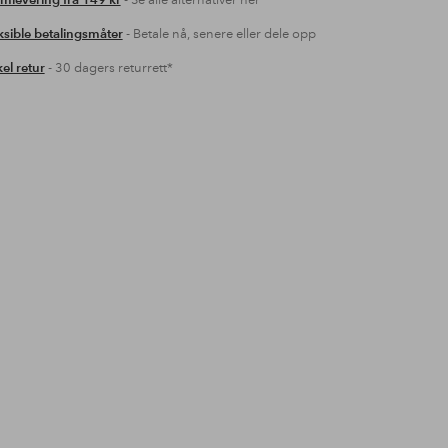
mlevering fra 149 kr
- Se alle alternativer her
ksible betalingsmåter
- Betale nå, senere eller dele opp
el retur
- 30 dagers returrett*