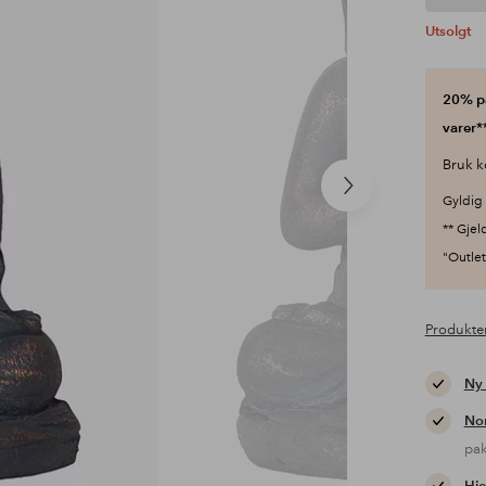
Utsolgt
20% på
varer**
Bruk k
Neste
Gyldig 
produkt
** Gjel
"Outlet"
Produkte
Ny
Nor
pa