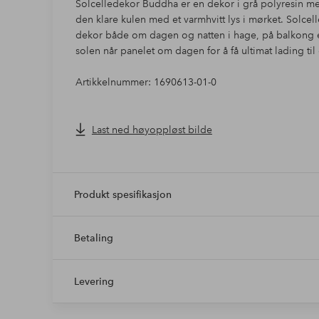
Solcelledekor Buddha er en dekor i grå polyresin med
den klare kulen med et varmhvitt lys i mørket. Solcell
dekor både om dagen og natten i hage, på balkong el
solen når panelet om dagen for å få ultimat lading ti
Artikkelnummer: 1690613-01-0
Last ned høyoppløst bilde
Produkt spesifikasjon
Betaling
Levering