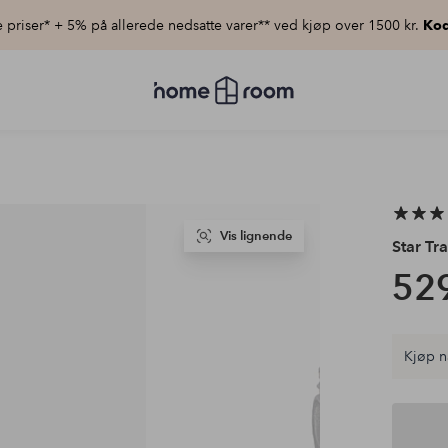
priser* + 5% på allerede nedsatte varer** ved kjøp over 1500 kr.
Kod
Homeroom
–
Alt
til
hjemmet
til
lav
pris
Vis lignende
Star Tr
529
Kjøp n