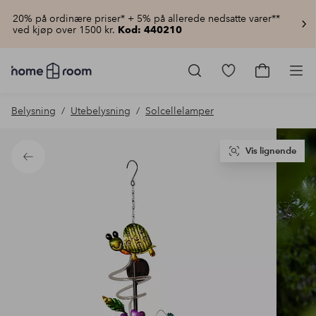
20% på ordinære priser* + 5% på allerede nedsatte varer**
ved kjøp over 1500 kr.
Kod: 440210
Homeroom
–
Gå
Gå
Pro
Alt
til
til
til
favorittmerkede
handlekur
Belysning
Utebelysning
Solcellelamper
hjemmet
produkter
til
lav
pris
Vis lignende
Tilbake