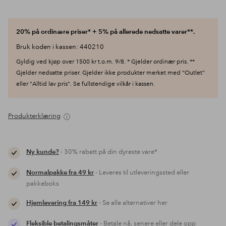
20% på ordinære priser* + 5% på allerede nedsatte varer**.
Bruk koden i kassen: 440210
Gyldig ved kjøp over 1500 kr t.o.m. 9/8. * Gjelder ordinær pris. **
Gjelder nedsatte priser. Gjelder ikke produkter merket med "Outlet"
eller "Alltid lav pris". Se fullstendige vilkår i kassen.
Produkterklæring
Ny kunde?
- 30% rabatt på din dyreste vare*
Normalpakke fra 49 kr
- Leveres til utleveringssted eller
pakkeboks
Hjemlevering fra 149 kr
- Se alle alternativer her
Fleksible betalingsmåter
- Betale nå, senere eller dele opp