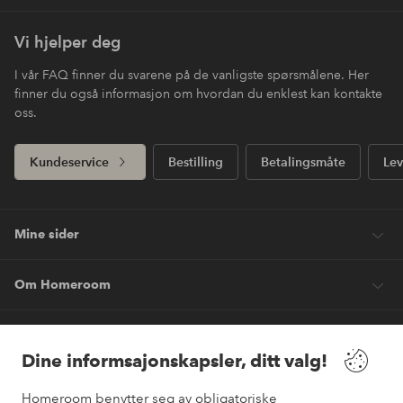
Vi hjelper deg
I vår FAQ finner du svarene på de vanligste spørsmålene. Her
finner du også informasjon om hvordan du enklest kan kontakte
oss.
Kundeservice
Bestilling
Betalingsmåte
Lev
Mine sider
Om Homeroom
Våre tjenester
Dine informsajonskapsler, ditt valg!
Vilkår
Homeroom benytter seg av obligatoriske