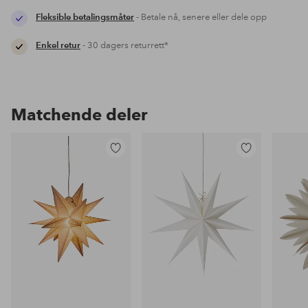
Fleksible betalingsmåter
- Betale nå, senere eller dele opp
Enkel retur
- 30 dagers returrett*
Matchende deler
Legg
Legg
til
til
favoritter
favoritter