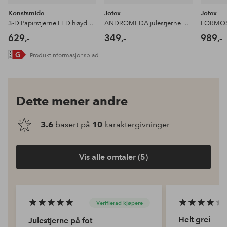
Konstsmide
Jotex
Jotex
3-D Papirstjerne LED høyde 45 cm
ANDROMEDA julestjerne ø 60 cm
629,-
349,-
989,-
Produktinformasjonsblad
Dette mener andre
3.6
basert på
10
karaktergivninger
Vis alle omtaler (5)
Verifierad kjøpere
Helt grei
Julestjerne på fot