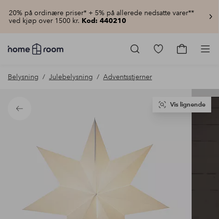
20% på ordinære priser* + 5% på allerede nedsatte varer**
ved kjøp over 1500 kr.
Kod: 440210
Homeroom
–
Gå
Gå
Pro
Alt
til
til
til
favorittmerkede
handlekur
Belysning
Julebelysning
Adventsstjerner
hjemmet
produkter
til
lav
pris
Vis lignende
Tilbake