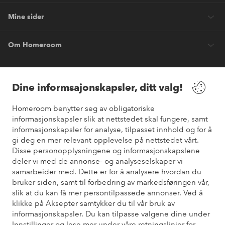
Mine sider
Om Homeroom
Våre tjenester
Dine informsajonskapsler, ditt valg!
Vilkår
Homeroom benytter seg av obligatoriske
informasjonskapsler slik at nettstedet skal fungere, samt
Venner
informasjonskapsler for analyse, tilpasset innhold og for å
gi deg en mer relevant opplevelse på nettstedet vårt.
Disse personopplysningene og informasjonskapslene
deler vi med de annonse- og analyseselskaper vi
samarbeider med. Dette er for å analysere hvordan du
Sikre betalinger
bruker siden, samt til forbedring av markedsføringen vår,
Vil du vite mer om
våre betalingsalternativer
?
slik at du kan få mer persontilpassede annonser. Ved å
elpy
klikke på Aksepter samtykker du til vår bruk av
informasjonskapsler. Du kan tilpasse valgene dine under
Innstillinger og lese mer under våre retningslinjer for