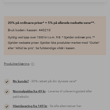
20% på ordinære priser* + 5% på allerede nedsatte varer**.
Bruk koden i kassen: 440210
Gyldig ved kjøp over 1500 kr t.o.m. 9/8. * Gjelder ordinær pris. **
Gjelder nedsatte priser. Gjelder ikke produkter merket med "Outlet"
eller "Alltid lav pris". Se fullstendige vilkår i kassen.
Produkterklæring
Ny kunde?
- 30% rabatt på din dyreste vare*
Normalpakke fra 49 kr
- Leveres til utleveringssted eller
pakkeboks
Hjemlevering fra 149 kr
- Se alle alternativer her