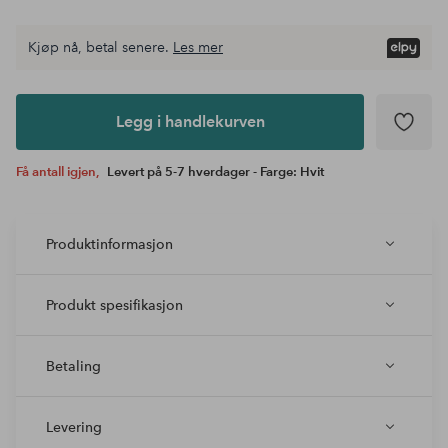
Kjøp nå, betal senere.
Les mer
Legg i
andlekurven
Legg i handlekurven
Få antall igjen,
Levert på 5-7 hverdager - Farge: Hvit
Produktinformasjon
Produkt spesifikasjon
Betaling
Levering