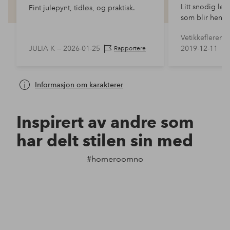
Litt snodig lø
Fint julepynt, tidløs, og praktisk.
som blir heng
utenpå stjerna
Vetikkeflerena
fint lys.
JULIA K —
2026-01-25
2019-12-11
Rapportere
Informasjon om karakterer
Inspirert av andre som
har delt stilen sin med
#homeroomno