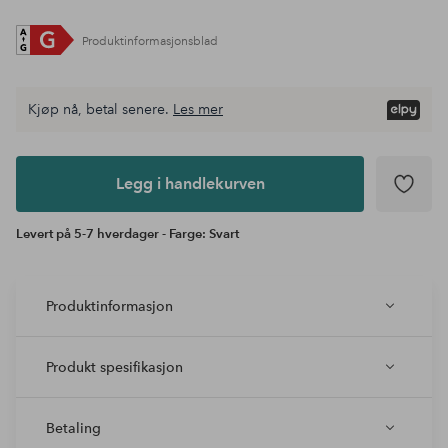
Produktinformasjonsblad
Kjøp nå, betal senere.
Les mer
Legg i
andlekurven
Legg i handlekurven
Levert på 5-7 hverdager - Farge: Svart
Produktinformasjon
Produkt spesifikasjon
Betaling