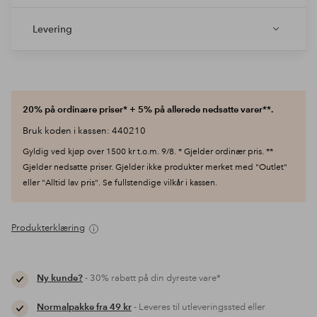
Levering
20% på ordinære priser* + 5% på allerede nedsatte varer**.
Bruk koden i kassen: 440210
Gyldig ved kjøp over 1500 kr t.o.m. 9/8. * Gjelder ordinær pris. **
Gjelder nedsatte priser. Gjelder ikke produkter merket med "Outlet"
eller "Alltid lav pris". Se fullstendige vilkår i kassen.
Produkterklæring
Ny kunde?
- 30% rabatt på din dyreste vare*
Normalpakke fra 49 kr
- Leveres til utleveringssted eller