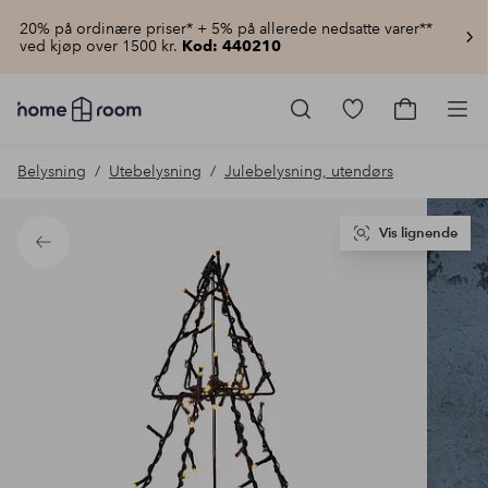
20% på ordinære priser* + 5% på allerede nedsatte varer**
ved kjøp over 1500 kr.
Kod: 440210
Homeroom
–
Gå
Gå
Pro
Alt
til
til
til
favorittmerkede
handlekur
Belysning
Utebelysning
Julebelysning, utendørs
hjemmet
produkter
til
lav
pris
Vis lignende
Tilbake