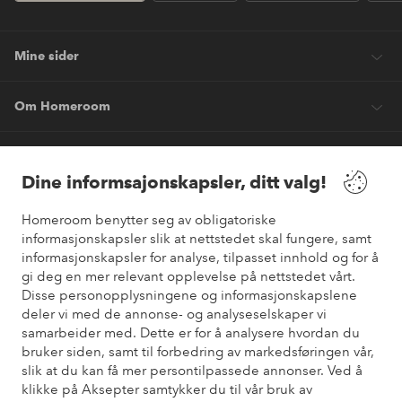
Mine sider
Om Homeroom
Våre tjenester
Dine informsajonskapsler, ditt valg!
Vilkår
Homeroom benytter seg av obligatoriske
informasjonskapsler slik at nettstedet skal fungere, samt
informasjonskapsler for analyse, tilpasset innhold og for å
Venner
gi deg en mer relevant opplevelse på nettstedet vårt.
Disse personopplysningene og informasjonskapslene
deler vi med de annonse- og analyseselskaper vi
samarbeider med. Dette er for å analysere hvordan du
Sikre betalinger
bruker siden, samt til forbedring av markedsføringen vår,
Vil du vite mer om
våre betalingsalternativer
?
slik at du kan få mer persontilpassede annonser. Ved å
elpy
klikke på Aksepter samtykker du til vår bruk av