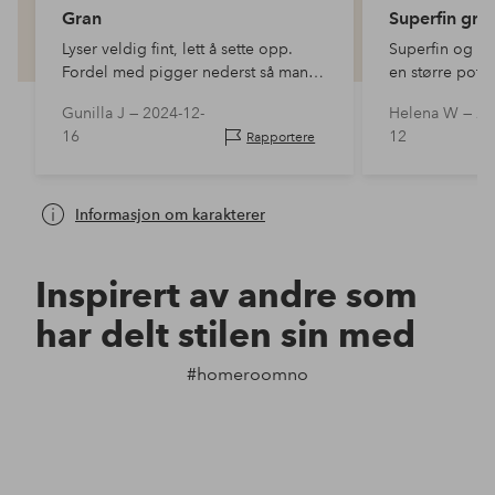
Gran
Superfin gra
Lyser veldig fint, lett å sette opp.
Superfin og bra 
Fordel med pigger nederst så man
en større potte
kan sette den i en krukke eller i
Fornøyd.
Gunilla J —
2024-12-
Helena W —
20
plenen.
16
12
Rapportere
Informasjon om karakterer
Inspirert av andre som
har delt stilen sin med
#homeroomno