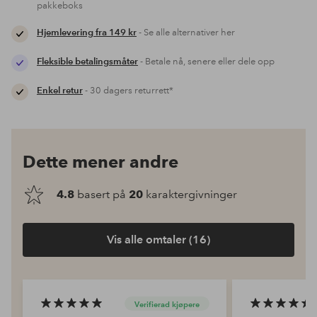
pakkeboks
Hjemlevering fra 149 kr
- Se alle alternativer her
Fleksible betalingsmåter
- Betale nå, senere eller dele opp
Enkel retur
- 30 dagers returrett*
Dette mener andre
4.8
basert på
20
karaktergivninger
Vis alle omtaler (16)
Verifierad kjøpere