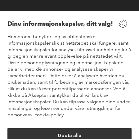
Våre tjenester
Dine informsajonskapsler, ditt valg!
Vilkår
Homeroom benytter seg av obligatoriske
informasjonskapsler slik at nettstedet skal fungere, samt
informasjonskapsler for analyse, tilpasset innhold og for å
Venner
gi deg en mer relevant opplevelse på nettstedet vårt.
Disse personopplysningene og informasjonskapslene
deler vi med de annonse- og analyseselskaper vi
samarbeider med. Dette er for å analysere hvordan du
Sikre betalinger
bruker siden, samt til forbedring av markedsføringen vår,
Vil du vite mer om
våre betalingsalternativer
?
slik at du kan få mer persontilpassede annonser. Ved å
elpy
klikke på Aksepter samtykker du til vår bruk av
informasjonskapsler. Du kan tilpasse valgene dine under
Innstillinger og lese mer under våre retningslinjer for
personvern.
cookie-policy.
Norge - Velg land
Godta alle