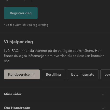
Registrer deg
* Se tilbudsvilkår ved registrering
Vi hjelper deg
I vår FAQ finner du svarene på de vanligste spørsmålene. Her
finner du også informasjon om hvordan du enklest kan kontakte
oss.
Kundeservice
Bestilling
Betalingsmåte
Lev
Mine sider
Om Homeroom