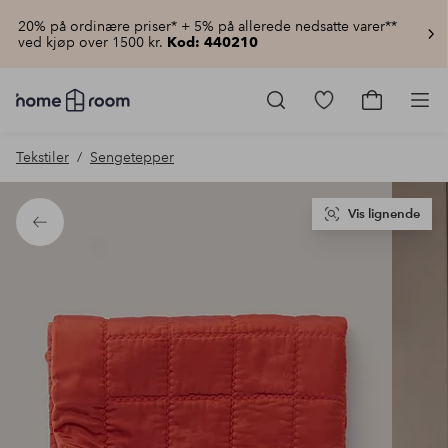
20% på ordinære priser* + 5% på allerede nedsatte varer**
ved kjøp over 1500 kr.
Kod: 440210
Homeroom
–
Gå
Gå
Pro
Alt
til
til
til
favorittmerkede
handlekur
Tekstiler
Sengetepper
hjemmet
produkter
til
lav
pris
Vis lignende
Tilbake