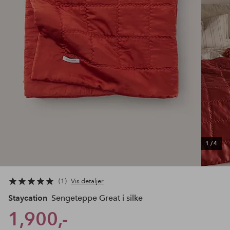
1
/
4
1
Vis detaljer
Staycation
Sengeteppe Great i silke
1,900,-