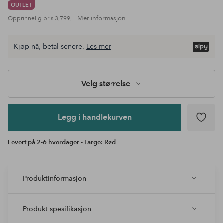
OUTLET
Mer informasjon
Opprinnelig pris
3,799,-
Kjøp nå, betal senere.
Les mer
Legg i
andlekurven
Velg størrelse
Legg i handlekurven
Levert på 2-6 hverdager - Farge: Rød
Produktinformasjon
Produkt spesifikasjon