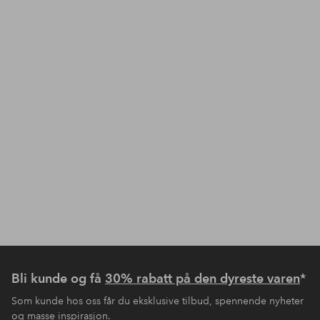
Bli kunde og få
30% rabatt på den dyreste varen
*
Som kunde hos oss får du eksklusive tilbud, spennende nyheter
og masse inspirasjon.