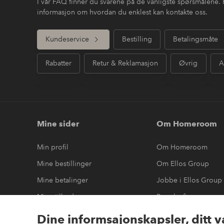
I vår FAQ finner du svarene på de vanligste spørsmålene. 
informasjon om hvordan du enklest kan kontakte oss.
Kundeservice
Bestilling
Betalingsmåte
Rabatter
Retur & Reklamasjon
Øvrig
A
Mine sider
Om Homeroom
Min profil
Om Homeroom
Mine bestillinger
Om Ellos Group
Mine betalinger
Jobbe i Ellos Group
Mine tilbud
Bærekraft
Mine returer
Tilgjengelighetserkl
Dine informsajonskapsler, ditt v