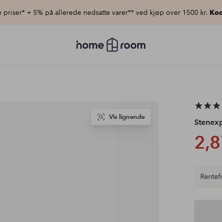
priser* + 5% på allerede nedsatte varer** ved kjøp over 1500 kr.
Kod
Homeroom
–
Alt
til
hjemmet
til
lav
pris
Vis lignende
Stenex
2,8
Rentefr