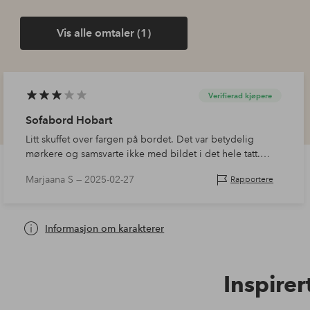
Vis alle omtaler (1)
Verifierad kjøpere
Sofabord Hobart
Litt skuffet over fargen på bordet. Det var betydelig
mørkere og samsvarte ikke med bildet i det hele tatt.
Ellers var bordet enkelt å sette sammen og har en god
Marjaana S —
2025-02-27
Rapportere
størrelse.
Informasjon om karakterer
Inspirer