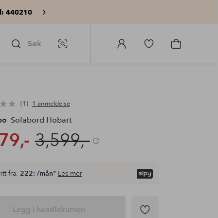
: 440210
Lu
Søk
Bildesøk
Logg
Gå
Gå
på
til
til
Homeroom
favorittmerkede
handlekurv
produkter
1
1 anmeldelse
po
Sofabord Hobart
79,-
3,599,-
itt fra.
222:-/mån
*
Les mer
Legg i handlekurven