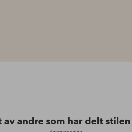
t av andre som har delt stile
#homeroomno