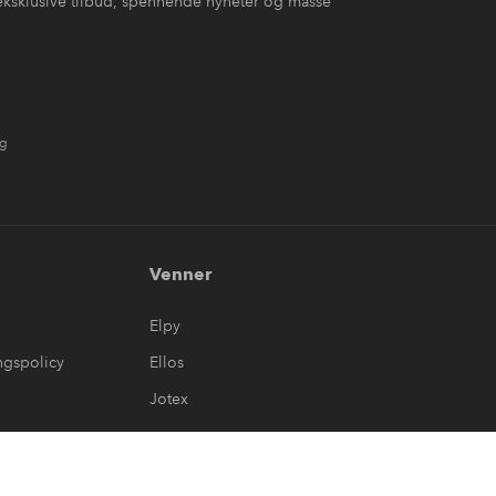
eksklusive tilbud, spennende nyheter og masse
ng
Venner
Elpy
ngspolicy
Ellos
Jotex