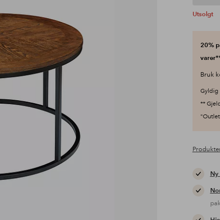
Utsolgt
20% på
varer**
Bruk k
Gyldig 
** Gjel
"Outlet"
Produkte
Ny
Nor
pa