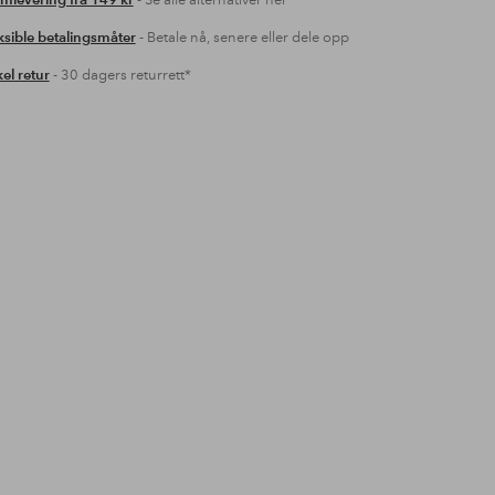
mlevering fra 149 kr
- Se alle alternativer her
ksible betalingsmåter
- Betale nå, senere eller dele opp
el retur
- 30 dagers returrett*