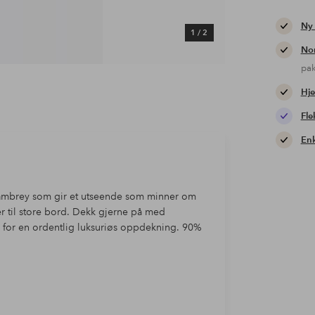
Ny
1
/
2
Nor
pa
Hje
Fle
Enk
hambrey som gir et utseende som minner om
r til store bord. Dekk gjerne på med
g for en ordentlig luksuriøs oppdekning. 90%