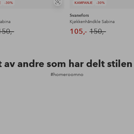
E
-30%
KAMPANJE
-30%
Vis
lignende
Svanefors
Sabina
Kjøkkenhåndkle Sabina
150,-
105,-
150,-
t av andre som har delt stile
#homeroomno