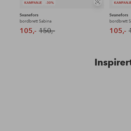
KAMPANJE
-30%
KAMPANJ
Vis
lignende
Svanefors
Svanefors
bordbrett Sabina
bordbrett 
105,-
150,-
105,-
Inspirer