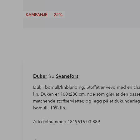
KAMPANJE
-25%
Duker
fra
Svanefors
Duk i bomull/linblanding. Stoffet er vevd med en c
lin. Duken er 160x280 cm, noe som gjør at den passe
matchende stoffservietter, og legg på et dukunderla
bomull, 10% lin.
Artikkelnummer: 1819616-03-889