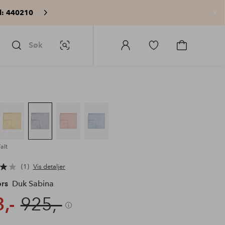
: 440210
Lu
Søk
Bildesøk
Logg
Gå
Gå
på
til
til
Homeroom
favorittmerkede
handlekurv
produkter
alt
1
Vis detaljer
rs
Duk Sabina
,-
925,-