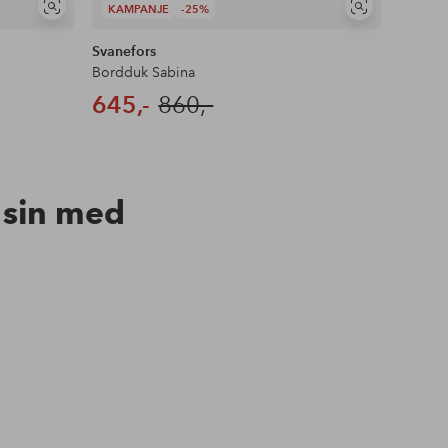
KAMPANJE
-25%
KAMP
Vis
Vis
lignende
lignende
Svanefors
Svanef
Bordduk Sabina
Serviet
645,-
860,-
66,-
n sin med