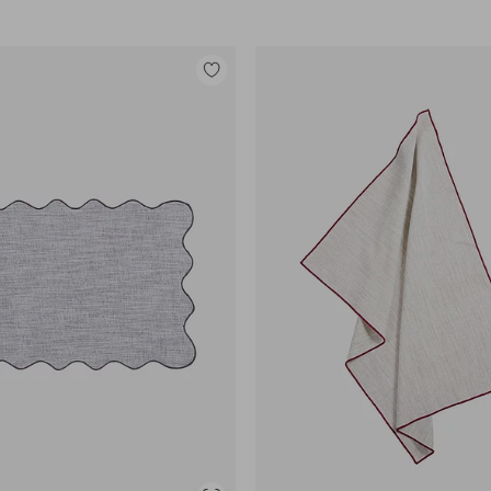
Legg
til
favoritter