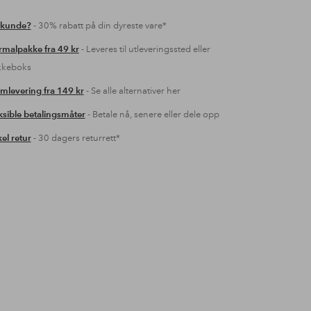
 kunde?
- 30% rabatt på din dyreste vare*
malpakke fra 49 kr
- Leveres til utleveringssted eller
kkeboks
mlevering fra 149 kr
- Se alle alternativer her
ksible betalingsmåter
- Betale nå, senere eller dele opp
el retur
- 30 dagers returrett*