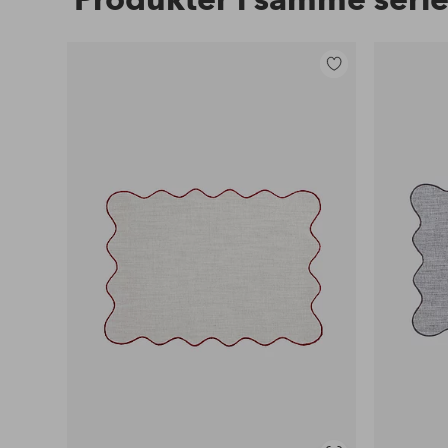
Legg
til
favoritter