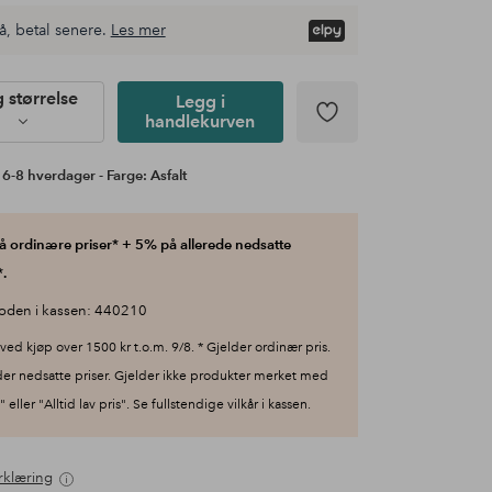
å, betal senere.
Les mer
g størrelse
Legg i
handlekurven
 6-8 hverdager - Farge: Asfalt
 ordinære priser* + 5% på allerede nedsatte
.
oden i kassen: 440210
ved kjøp over 1500 kr t.o.m. 9/8. * Gjelder ordinær pris.
der nedsatte priser. Gjelder ikke produkter merket med
 eller "Alltid lav pris". Se fullstendige vilkår i kassen.
rklæring