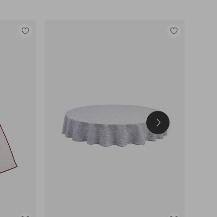
Legg
Legg
til
til
favoritter
favoritter
Neste
produkt