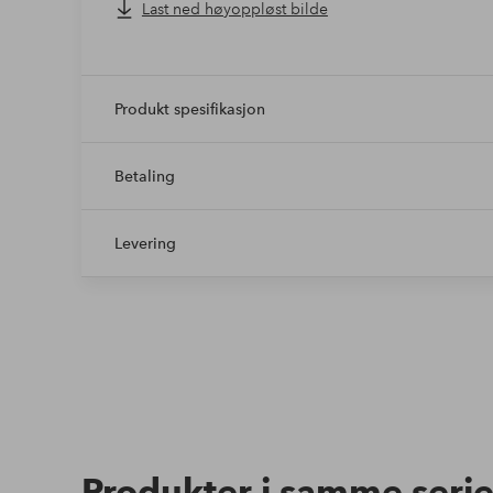
Last ned høyoppløst bilde
Produkt spesifikasjon
Betaling
Levering
Produkter i samme seri