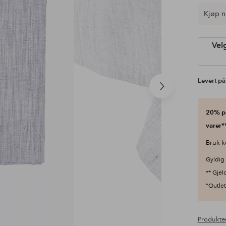
Kjøp n
Vel
Levert på
Neste
produkt
20% på
varer**
Bruk k
Gyldig 
** Gjel
"Outlet"
Produkte