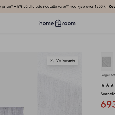
priser* + 5% på allerede nedsatte varer** ved kjøp over 1500 kr.
Kod
Homeroom
–
Alt
til
hjemmet
til
lav
pris
Vis lignende
Farge: Asf
Svanefo
693