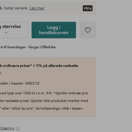
å, betal senere.
Les mer
g størrelse
Legg i
handlekurven
 6-8 hverdager - Farge: Offwhite
 ordinære priser* + 5% på allerede nedsatte
.
oden i kassen: 440210
ved kjøp over 1500 kr t.o.m. 9/8. * Gjelder ordinær pris.
der nedsatte priser. Gjelder ikke produkter merket med
 eller "Alltid lav pris". Se fullstendige vilkår i kassen.
rklæring