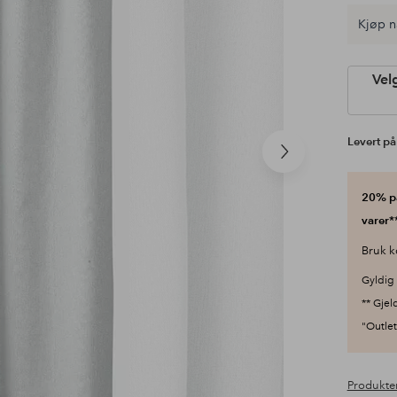
Kjøp n
Vel
Levert på
Neste
produkt
20% på
varer**
Bruk k
Gyldig 
** Gjel
"Outlet"
Produkte