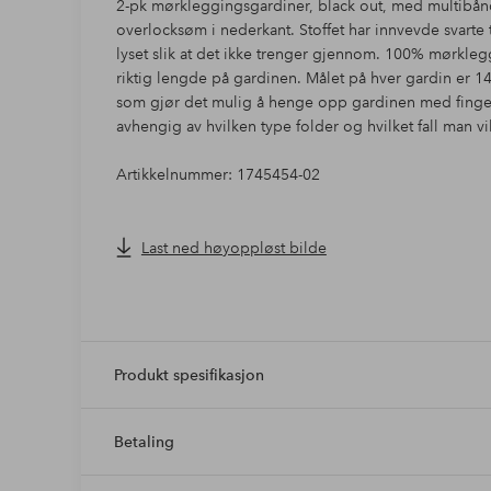
2-pk mørkleggingsgardiner, black out, med multibånd
overlocksøm i nederkant. Stoffet har innvevde svarte 
lyset slik at det ikke trenger gjennom. 100% mørklegg
riktig lengde på gardinen. Målet på hver gardin er 1
som gjør det mulig å henge opp gardinen med fingerk
avhengig av hvilken type folder og hvilket fall man v
Artikkelnummer: 1745454-02
Last ned høyoppløst bilde
Produkt spesifikasjon
Betaling