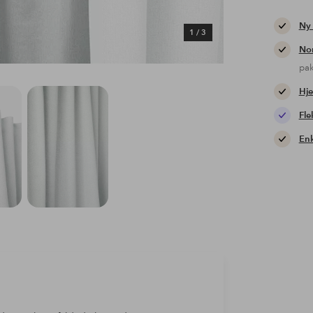
Ny
1
/
3
Nor
pa
Hje
Fle
Enk