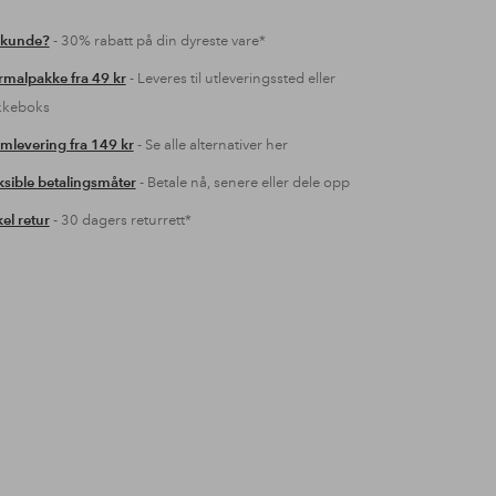
 kunde?
- 30% rabatt på din dyreste vare*
malpakke fra 49 kr
- Leveres til utleveringssted eller
kkeboks
mlevering fra 149 kr
- Se alle alternativer her
ksible betalingsmåter
- Betale nå, senere eller dele opp
el retur
- 30 dagers returrett*