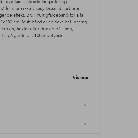
 i overkant, faldede langsider og
tråder (som ikke vises). Disse absorberer
ende effekt. Bruk hurtigfaldebånd for å få
40x280 cm. Multibånd er en fleksibel løsning
roker, hekter eller direkte på stang,
il ha på gardinen. 100% polyester
Vis mer