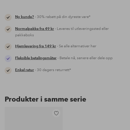
Ny kunde?
- 30% rabatt på din dyreste vare*
Normalpakke fra 49 kr
- Leveres til utleveringssted eller
pakkeboks
Hjemlevering fra 149 kr
- Se alle alternativer her
Fleksible betalingsmåter
- Betale nå, senere eller dele opp
Enkel retur
- 30 dagers returrett*
Produkter i samme serie
Legg
til
favoritter