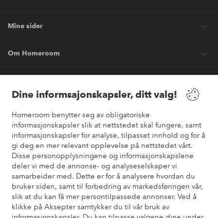
Mine sider
Om Homeroom
Våre tjenester
Dine informsajonskapsler, ditt valg!
Vilkår
Homeroom benytter seg av obligatoriske
informasjonskapsler slik at nettstedet skal fungere, samt
informasjonskapsler for analyse, tilpasset innhold og for å
Venner
gi deg en mer relevant opplevelse på nettstedet vårt.
Disse personopplysningene og informasjonskapslene
deler vi med de annonse- og analyseselskaper vi
samarbeider med. Dette er for å analysere hvordan du
Sikre betalinger
bruker siden, samt til forbedring av markedsføringen vår,
Vil du vite mer om
våre betalingsalternativer
?
slik at du kan få mer persontilpassede annonser. Ved å
elpy
klikke på Aksepter samtykker du til vår bruk av
informasjonskapsler. Du kan tilpasse valgene dine under