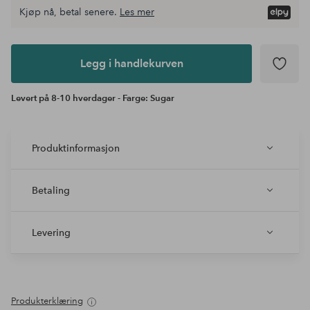
Kjøp nå, betal senere.
Les mer
Legg i
andlekurven
Legg i handlekurven
Levert på 8-10 hverdager - Farge: Sugar
Produktinformasjon
Betaling
Levering
Produkterklæring