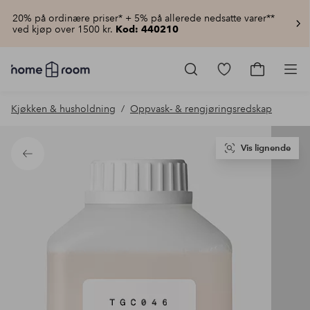
20% på ordinære priser* + 5% på allerede nedsatte varer**
ved kjøp over 1500 kr.
Kod: 440210
Homeroom
–
Gå
Gå
Pro
Alt
til
til
til
favorittmerkede
handlekur
Kjøkken & husholdning
Oppvask- & rengjøringsredskap
hjemmet
produkter
til
lav
pris
Vis lignende
Tilbake