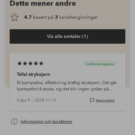
Dette mener andre
4.7
basert på
3
karaktergivninger
Vis alle omtaler (1)
Verifierad kjøpere
Tefal strykejern
Et kjempebra, effektivt og kraftig strykejern. Det går
kjempefort å stryke, og det blir ingen rynker på
klærne.
Katja R —
2024-11-15
Rapportere
Informasjon om karakterer