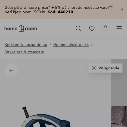
20% på ordinære priser* + 5% på allerede nedsatte varer**
ved kjøp over 1500 kr.
Kod: 440210
Homeroom
–
Gå
Gå
Pro
Alt
til
til
til
favorittmerkede
handlekur
Kjøkken & husholdning
Hjemmeelektronikk
hjemmet
produkter
til
Strykejern & steamere
lav
pris
Vis lignende
Tilbake