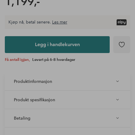
1,199,-
Kjøp nå, betal senere.
Les mer
Legg i
andlekurven
Legg i handlekurven
Få antall igjen,
Levert på 6-8 hverdager
Produktinformasjon
Produkt spesifikasjon
Betaling