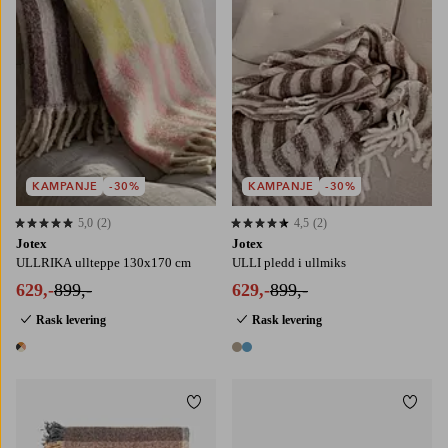
KAMPANJE
-30%
KAMPANJE
-30%
5,0
(2)
4,5
(2)
5,0 basert på 2 karaktergivninger
4,5 basert på 2 karaktergivninger
Jotex
Jotex
ULLRIKA ullteppe 130x170 cm
ULLI pledd i ullmiks
629,-
899,-
629,-
899,-
Rask levering
Rask levering
1 farge
2 farger
Legg til favoritter
Legg t