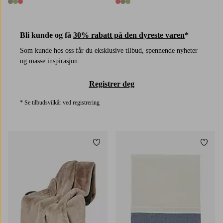
3 farger
3 farger
Bli kunde og få
30% rabatt på den dyreste varen
*
Som kunde hos oss får du eksklusive tilbud, spennende nyheter
og masse inspirasjon.
Registrer deg
* Se tilbudsvilkår ved registrering
Legg til favoritter
Legg t