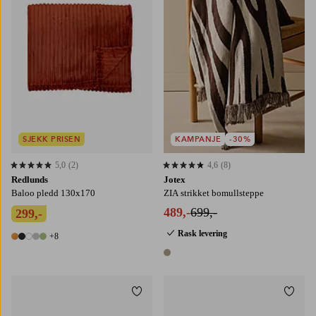
SJEKK PRISEN
KAMPANJE
-30%
5,0
(2)
4,6
(8)
5,0 basert på 2 karaktergivninger
4,6 basert på 8 karaktergivninger
Redlunds
Jotex
Baloo pledd 130x170
ZIA strikket bomullsteppe
489,-
699,-
299,-
Rask levering
+8
13 farger
1 farge
Legg til favoritter
Legg t