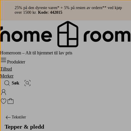
25% på den dyreste varen* + 5% på resten av ordern** ved kjøp
over 1500 kr.
Kode: 442015
Homeroom – Alt til hjemmet til lav pris
Produkter
Tilbud
Merker
Søk
Bildesøk
Logg på Homeroom
Gå til favorittmerkede produkter
Gå til handlekurven
Tekstiler
Tepper & pledd