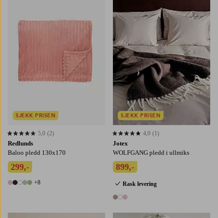
SJEKK PRISEN
SJEKK PRISEN
5,0
(2)
4,0
(1)
5,0 basert på 2 karaktergivninger
4,0 basert på 1 karaktergivninger
Redlunds
Jotex
Baloo pledd 130x170
WOLFGANG pledd i ullmiks
299,-
899,-
+8
Rask levering
13 farger
3 farger