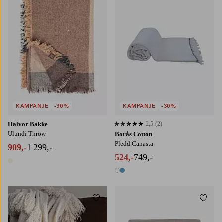
KAMPANJE
-30%
KAMPANJE
-30%
Halvor Bakke
2,5
(2)
2,5 basert på 2 karaktergivninger
Ulundi Throw
Borås Cotton
Pledd Canasta
909,-
1 299,-
524,-
749,-
1 farge
2 farger
Legg til favoritter
Legg t