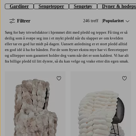
Gardiner
Sengetepper
Sengetøy
Dyner & hodepu
Filtrer
246 treff
Sorter på:
Popularitet
Sørg for høy trivselsfaktor i hjemmet ditt med pledd og tepper. Få ting er så
deilig som å svøpe seg inn i et mykt pledd når du slapper av om kvelden
eller tar en god lur midt på dagen. Uansett anledning er et stort pledd alltid
en god idé å ha for hånden. For de som fryser ekstra mye har vi fleecetepper
og ulltepper som garantert holder deg varm når det er som kaldest. Vi har alt
fra billige pledd til litt dyrere, så du kan velge og vrake etter din egen smak.
Legg til favoritter
Legg t