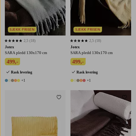
SJEKK PRISEN
SJEKK PRISEN
2,5
(18)
2,5
(18)
2,5 basert på 18 karaktergivninger
2,5 basert på 18 karaktergivninger
Jotex
Jotex
SARA pledd 130x170 cm
SARA pledd 130x170 cm
499,-
499,-
Rask levering
Rask levering
+1
+1
6 farger
6 farger
Legg til favoritter
Legg t