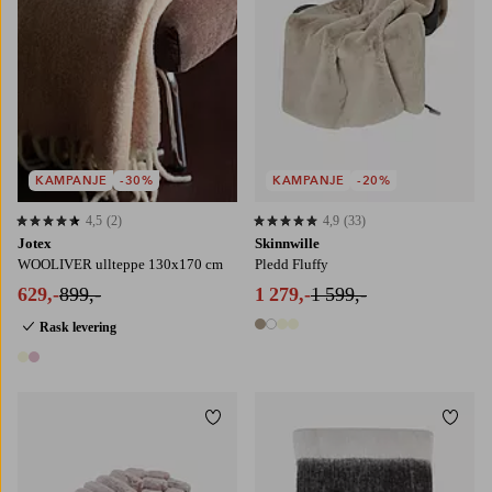
KAMPANJE
-30%
KAMPANJE
-20%
4,5
(2)
4,9
(33)
4,5 basert på 2 karaktergivninger
4,9 basert på 33 karaktergivninger
Jotex
Skinnwille
WOOLIVER ullteppe 130x170 cm
Pledd Fluffy
629,-
899,-
1 279,-
1 599,-
Rask levering
4 farger
2 farger
Legg til favoritter
Legg t