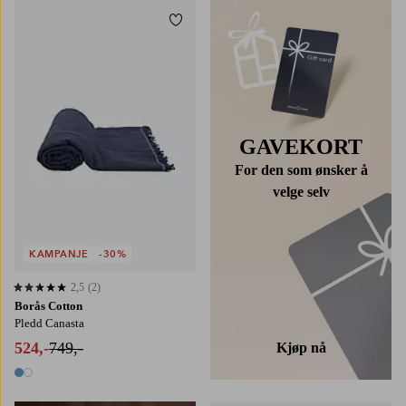
Legg til favoritter
GAVEKORT
For den som ønsker å
velge selv
KAMPANJE
-30%
2,5
(2)
2,5 basert på 2 karaktergivninger
Borås Cotton
Pledd Canasta
524,-
749,-
Kjøp nå
2 farger