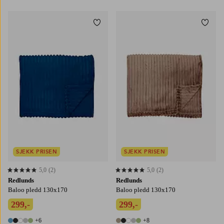
Legg til favoritter
Legg t
SJEKK PRISEN
SJEKK PRISEN
5,0
(2)
5,0
(2)
5,0 basert på 2 karaktergivninger
5,0 basert på 2 karaktergivninger
Redlunds
Redlunds
Baloo pledd 130x170
Baloo pledd 130x170
299,-
299,-
+6
+8