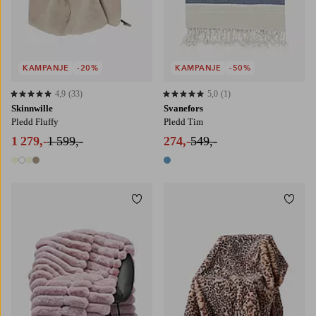
KAMPANJE
-20%
KAMPANJE
-50%
4,9
(33)
5,0
(1)
4,9 basert på 33 karaktergivninger
5,0 basert på 1 karaktergivninger
Skinnwille
Svanefors
Pledd Fluffy
Pledd Tim
1 279,-
1 599,-
274,-
549,-
4 farger
1 farge
Legg til favoritter
Legg t