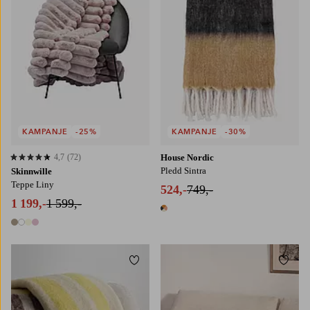
KAMPANJE
-25%
KAMPANJE
-30%
4,7
(72)
House Nordic
4,7 basert på 72 karaktergivninger
Pledd Sintra
Skinnwille
Teppe Liny
524,-
749,-
1 199,-
1 599,-
1 farge
4 farger
Legg til favoritter
Legg t