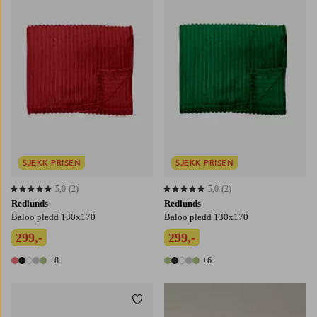
SJEKK PRISEN
SJEKK PRISEN
5,0
(2)
5,0
(2)
5,0 basert på 2 karaktergivninger
5,0 basert på 2 karaktergivninger
Redlunds
Redlunds
Baloo pledd 130x170
Baloo pledd 130x170
299,-
299,-
+8
+6
13 farger
11 farger
Legg til favoritter