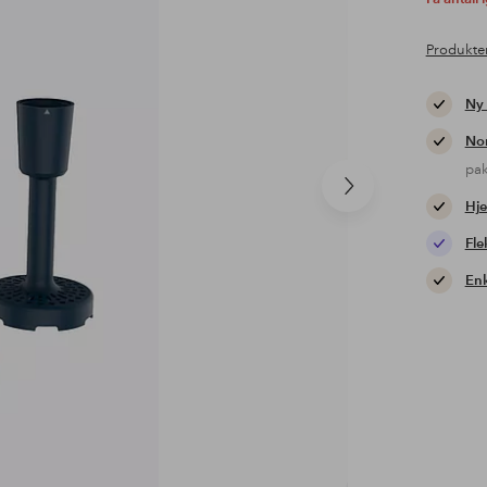
Produkte
Ny
Nor
pa
Neste
Hje
produkt
Fle
Enk