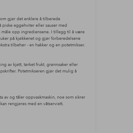
om gjør det enklere å tilberede
r å piske eggehviter eller sauser med
 måle opp ingrediensene. I tillegg til å være
bruker på kjøkkenet og gjør forberedelsene
ekstra tilbehør - en hakker og en potetmikser.
ng av kjøtt, tørket frukt, grønnsaker eller
skrifter. Potetmikseren gjør det mulig å
å ta av og tåler oppvaskmaskin, noe som sikrer
l kan rengjøres med en våtserviett.