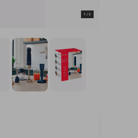
1
/
5