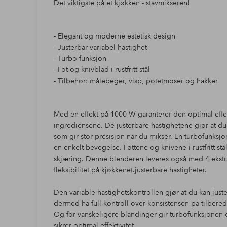
Det viktigste på et kjøkken - stavmikseren!
- Elegant og moderne estetisk design
- Justerbar variabel hastighet
- Turbo-funksjon
- Fot og knivblad i rustfritt stål
- Tilbehør: målebeger, visp, potetmoser og hakker
Med en effekt på 1000 W garanterer den optimal effekt
ingrediensene. De justerbare hastighetene gjør at du 
som gir stor presisjon når du mikser. En turbofunksjon
en enkelt bevegelse. Føttene og knivene i rustfritt st
skjæring. Denne blenderen leveres også med 4 ekstr
fleksibilitet på kjøkkenet.justerbare hastigheter.
Den variable hastighetskontrollen gjør at du kan juste
dermed ha full kontroll over konsistensen på tilberedn
Og for vanskeligere blandinger gir turbofunksjonen 
sikrer optimal effektivitet.