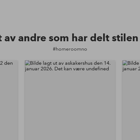
t av andre som har delt stile
#homeroomno