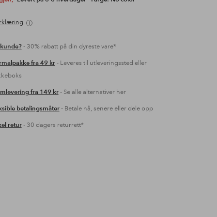
rklæring
 kunde?
- 30% rabatt på din dyreste vare*
malpakke fra 49 kr
- Leveres til utleveringssted eller
kkeboks
mlevering fra 149 kr
- Se alle alternativer her
ksible betalingsmåter
- Betale nå, senere eller dele opp
el retur
- 30 dagers returrett*