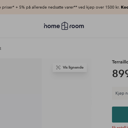
priser* + 5% på allerede nedsatte varer** ved kjøp over 1500 kr.
Kod
Homeroom
–
Alt
til
hjemmet
e
til
lav
pris
Terraill
Vis lignende
899
Kjøp n
Få antall 