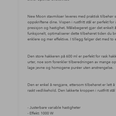
New Moon stavmikser leveres med praktisk tilbehør s
oppskriftene dine. Vispen i rustfritt stål er perfekt fo
presisjon og hastighet. Målebegeret gjør det enkelt å
funksjonelt, optimaliserer dette tilbehøret tiden du 
enklere og mer effektive. I tillegg følger det med to 
Den store hakkeren på 600 ml er perfekt for rask hakki
urter, noe som forenkler tilberedningen av mange opp
lage jevne og homogene puréer uten anstrengelse.
Den er enkel å rengjøre, ettersom tilbehøret er lett 
raskt vedlikehold. Den lakkerte kroppen i rustfritt stå
- Justerbare variable hastigheter
- Effekt: 1000 W