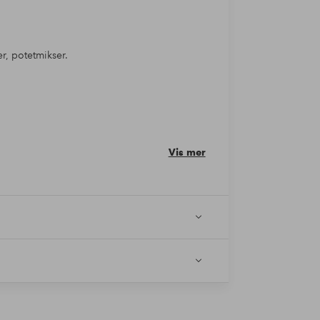
er, potetmikser.
Vis mer