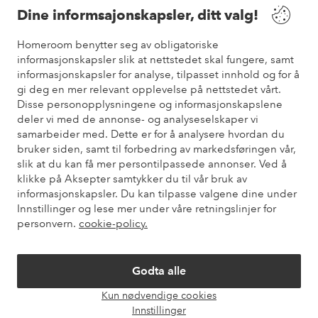
Dine informsajonskapsler, ditt valg!
Vilkår
Homeroom benytter seg av obligatoriske
informasjonskapsler slik at nettstedet skal fungere, samt
informasjonskapsler for analyse, tilpasset innhold og for å
Venner
gi deg en mer relevant opplevelse på nettstedet vårt.
Disse personopplysningene og informasjonskapslene
deler vi med de annonse- og analyseselskaper vi
samarbeider med. Dette er for å analysere hvordan du
Sikre betalinger
bruker siden, samt til forbedring av markedsføringen vår,
Vil du vite mer om
våre betalingsalternativer
?
slik at du kan få mer persontilpassede annonser. Ved å
elpy
klikke på Aksepter samtykker du til vår bruk av
informasjonskapsler. Du kan tilpasse valgene dine under
Innstillinger og lese mer under våre retningslinjer for
personvern.
cookie-policy.
Norge - Velg land
Godta alle
Instagram
Facebook
Pinterest
Youtube
Kun nødvendige cookies
Åpne
Innstillinger
chat-