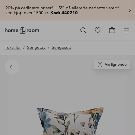
20% på ordinære priser* + 5% på allerede nedsatte varer**
ved kjøp over 1500 kr.
Kod: 440210
Homeroom
–
Gå
Gå
Pro
Alt
til
til
til
favorittmerkede
handlekur
Tekstiler
Sengetøy
Sengesett
hjemmet
produkter
til
lav
pris
Vis lignende
Tilbake