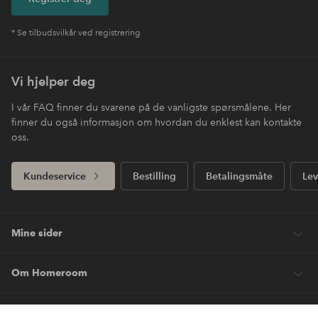
* Se tilbudsvilkår ved registrering
Vi hjelper deg
I vår FAQ finner du svarene på de vanligste spørsmålene. Her
finner du også informasjon om hvordan du enklest kan kontakte
oss.
Kundeservice
Bestilling
Betalingsmåte
Lev
Mine sider
Om Homeroom
Våre tjenester