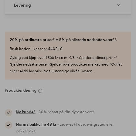
Levering
20% på ordinære priser* + 5% på allerede nedsatte varer**.
Bruk koden i kassen: 440210
Gyldig ved kjøp over 1500 kr t.o.m. 9/8. * Gjelder ordinær pris. **
Gjelder nedsatte priser. Gjelder ikke produkter merket med "Outlet"
eller "Alltid lav pris". Se fullstendige vilkår i kassen.
Produkterklæring
Ny kunde?
- 30% rabatt på din dyreste vare*
Normalpakke fra 49 kr
- Leveres til utleveringssted eller
pakkeboks