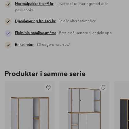
Normalpakke fra 49 kr
- Leveres til utleveringssted eller
pakkeboks
Hjemlevering fra 149 kr
- Se alle alternativer her
Fleksible betalingsmåter
- Betale nå, senere eller dele opp
Enkel retur
- 30 dagers returrett*
Produkter i samme serie
Legg
Legg
til
til
favoritter
favoritter