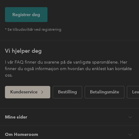
Registrer deg
* Se tilbudsvilkår ved registrering
Vi hjelper deg
I vår FAQ finner du svarene på de vanligste spørsmålene. Her
finner du også informasjon om hvordan du enklest kan kontakte
oss.
Kundeservice
Bestilling
Betalingsmåte
Lev
Mine sider
Om Homeroom