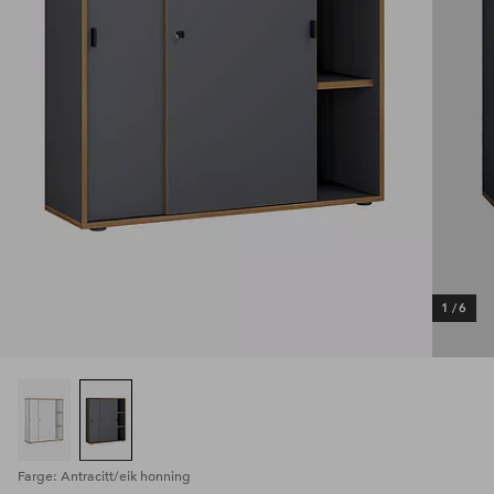
1
/
6
Farge: Antracitt/eik honning