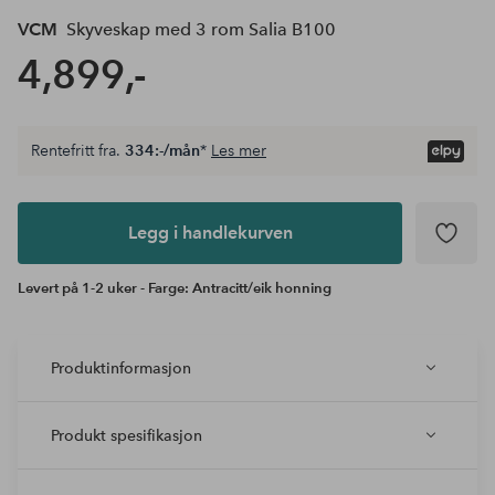
VCM
Skyveskap med 3 rom Salia B100
4,899,-
Rentefritt fra.
334:-/mån
*
Les mer
Legg i
andlekurven
Legg i handlekurven
Levert på 1-2 uker - Farge: Antracitt/eik honning
Produktinformasjon
Produkt spesifikasjon