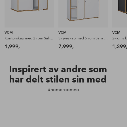
VCM
VCM
VCM
Kontorskap med 2 rom Salia B60
Skyveskap med 5 rom Salia B100
2-roms k
1,999,-
7,999,-
1,399,
Inspirert av andre som
har delt stilen sin med
#homeroomno