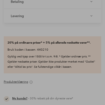
Betaling
Levering
20% på ordinære priser* + 5% på allerede nedsatte varer**.
Bruk koden i kassen: 440210
Gyldig ved kjøp over 1500 kr t.o.m. 9/8. * Gjelder ordinær pris. **
Gjelder nedsatte priser. Gjelder ikke produkter merket med "Outlet"
eller "Alltid lav pris". Se fullstendige vilkår i kassen.
Produkterklæring
Ny kunde?
- 30% rabatt på din dyreste vare*