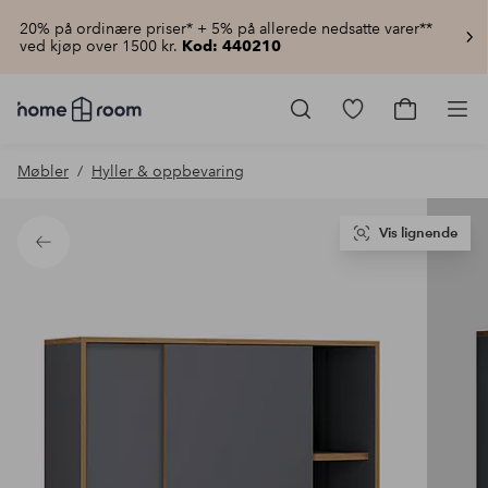
20% på ordinære priser* + 5% på allerede nedsatte varer**
ved kjøp over 1500 kr.
Kod: 440210
Homeroom
–
Gå
Gå
Pro
Alt
til
til
til
favorittmerkede
handlekur
Møbler
Hyller & oppbevaring
hjemmet
produkter
til
lav
pris
Vis lignende
Tilbake