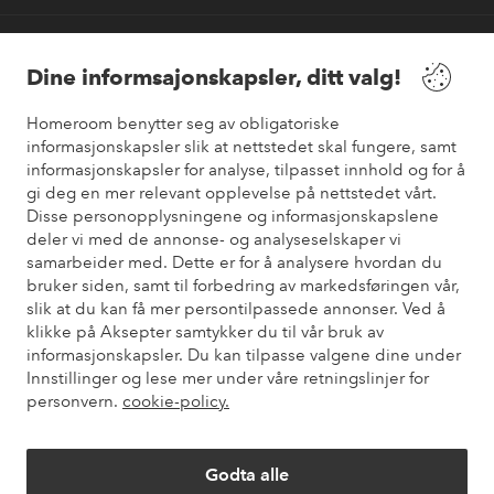
Våre tjenester
Dine informsajonskapsler, ditt valg!
Vilkår
Homeroom benytter seg av obligatoriske
informasjonskapsler slik at nettstedet skal fungere, samt
Venner
informasjonskapsler for analyse, tilpasset innhold og for å
gi deg en mer relevant opplevelse på nettstedet vårt.
Disse personopplysningene og informasjonskapslene
deler vi med de annonse- og analyseselskaper vi
samarbeider med. Dette er for å analysere hvordan du
Sikre betalinger
bruker siden, samt til forbedring av markedsføringen vår,
Vil du vite mer om
våre betalingsalternativer
?
slik at du kan få mer persontilpassede annonser. Ved å
elpy
klikke på Aksepter samtykker du til vår bruk av
informasjonskapsler. Du kan tilpasse valgene dine under
Innstillinger og lese mer under våre retningslinjer for
personvern.
cookie-policy.
Norge - Velg land
Godta alle