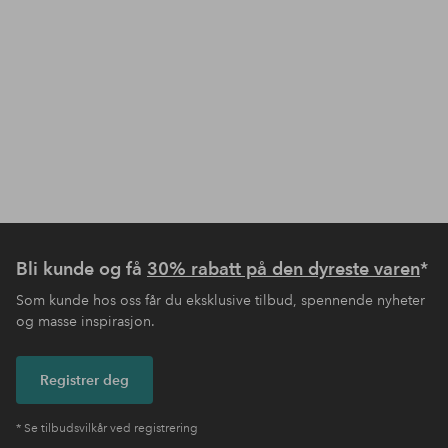
Bli kunde og få
30% rabatt på den dyreste varen
*
Som kunde hos oss får du eksklusive tilbud, spennende nyheter
og masse inspirasjon.
Registrer deg
* Se tilbudsvilkår ved registrering