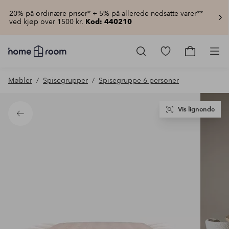
20% på ordinære priser* + 5% på allerede nedsatte varer**
ved kjøp over 1500 kr.
Kod: 440210
Homeroom
–
Gå
Gå
Pro
Alt
til
til
til
favorittmerkede
handlekur
Møbler
Spisegrupper
Spisegruppe 6 personer
hjemmet
produkter
til
lav
pris
Vis lignende
Tilbake