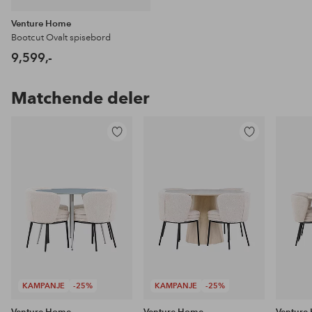
Venture Home
Bootcut Ovalt spisebord
9,599,-
Matchende deler
Legg
Legg
til
til
favoritter
favoritter
KAMPANJE
-25%
KAMPANJE
-25%
Venture Home
Venture Home
Venture