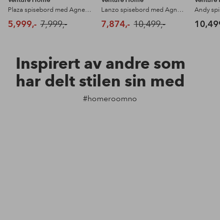
Plaza spisebord med Agnes spisestol
Lanzo spisebord med Agnes spisestol
5,999,-
7,999,-
7,874,-
10,499,-
10,49
Inspirert av andre som
har delt stilen sin med
#homeroomno