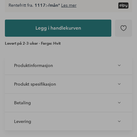
Rentefritt fra.
1117:-/mån
*
Les mer
Legg i
andlekurven
Legg i handlekurven
Levert på 2-3 uker - Farge: Hvit
Produktinformasjon
Produkt spesifikasjon
Betaling
Levering