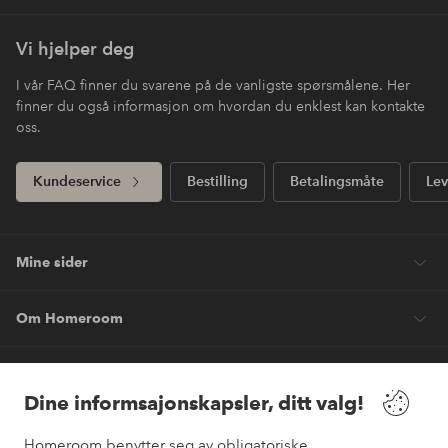
Vi hjelper deg
I vår FAQ finner du svarene på de vanligste spørsmålene. Her
finner du også informasjon om hvordan du enklest kan kontakte
oss.
Kundeservice
Bestilling
Betalingsmåte
Lev
Mine sider
Om Homeroom
Våre tjenester
Dine informsajonskapsler, ditt valg!
Vilkår
Homeroom benytter seg av obligatoriske