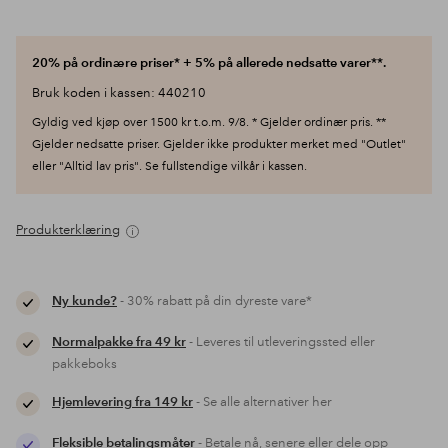
20% på ordinære priser* + 5% på allerede nedsatte varer**.
Bruk koden i kassen: 440210
Gyldig ved kjøp over 1500 kr t.o.m. 9/8. * Gjelder ordinær pris. **
Gjelder nedsatte priser. Gjelder ikke produkter merket med "Outlet"
eller "Alltid lav pris". Se fullstendige vilkår i kassen.
Produkterklæring
Ny kunde?
- 30% rabatt på din dyreste vare*
Normalpakke fra 49 kr
- Leveres til utleveringssted eller
pakkeboks
Hjemlevering fra 149 kr
- Se alle alternativer her
Fleksible betalingsmåter
- Betale nå, senere eller dele opp