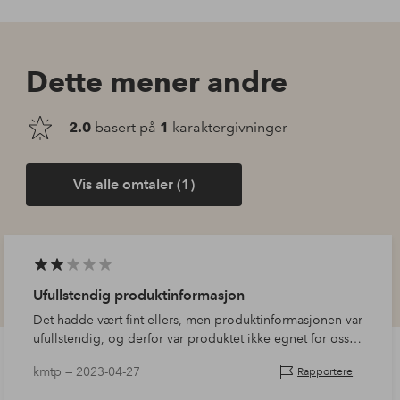
Dette mener andre
2.0
basert på
1
karaktergivninger
Vis alle omtaler (1)
Ufullstendig produktinformasjon
Det hadde vært fint ellers, men produktinformasjonen var
ufullstendig, og derfor var produktet ikke egnet for oss.
Jeg spurte kundeservice om den totale lengden og ble
kmtp —
2023-04-27
Rapportere
f…