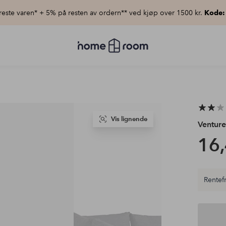
este varen* + 5% på resten av ordern** ved kjøp over 1500 kr.
Kode:
Homeroom
–
Alt
til
hjemmet
til
lav
pris
Vis lignende
Ventur
16,
Rentefr