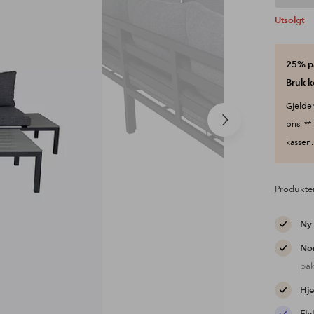
Utsolgt
25% på
Bruk 
Gjelder
Neste
pris. **
produkt
kassen.
Produkte
Ny
Nor
pa
Hje