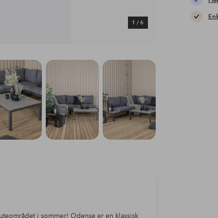
Fle
Enk
1
/
6
il uteområdet i sommer! Odense er en klassisk