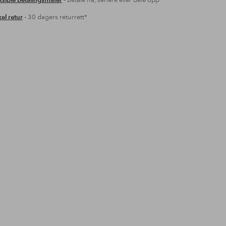
ksible betalingsmåter
- Betale nå, senere eller dele opp
el retur
- 30 dagers returrett*