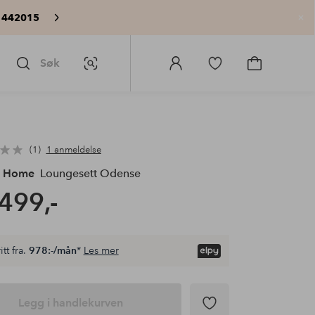
 442015
Lu
Søk
Bildesøk
Logg
Gå
Gå
på
til
til
Homeroom
favorittmerkede
handlekurv
produkter
1
1 anmeldelse
e Home
Loungesett Odense
499,-
itt fra.
978:-/mån
*
Les mer
Legg i handlekurven