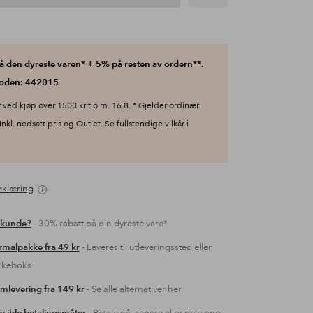
 den dyreste varen* + 5% på resten av ordern**.
koden: 442015
 ved kjøp over 1500 kr t.o.m. 16.8. * Gjelder ordinær
 Inkl. nedsatt pris og Outlet. Se fullstendige vilkår i
rklæring
 kunde?
- 30% rabatt på din dyreste vare*
malpakke fra 49 kr
- Leveres til utleveringssted eller
kkeboks
mlevering fra 149 kr
- Se alle alternativer her