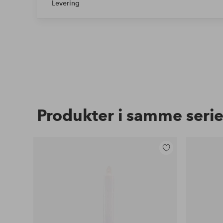
Levering
Produkter i samme seri
Legg
til
favoritter