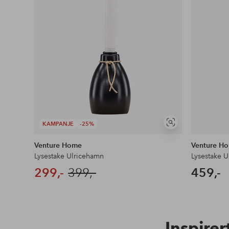
KAMPANJE
-25%
Vis
lignende
Venture Home
Venture H
Lysestake Ulricehamn
Lysestake 
299,-
399,-
459,-
Inspirer