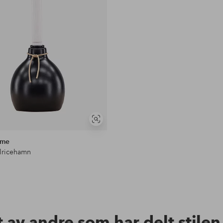
Vis
lignende
ome
Ulricehamn
t av andre som har delt stile