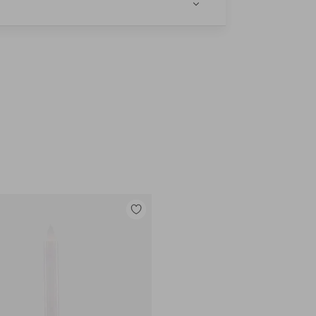
e
Legg
til
favoritter