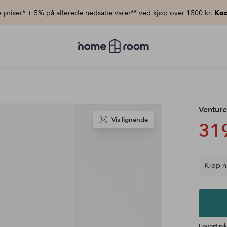
priser* + 5% på allerede nedsatte varer** ved kjøp over 1500 kr.
Kod
Homeroom
–
Alt
til
hjemmet
til
lav
pris
Ventur
Vis lignende
319
Kjøp n
Levert på