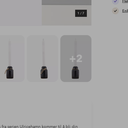
Fle
Enk
1
/
7
+2
 fra serien Ulricehamn kommer til å bli din