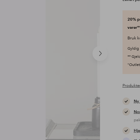
20% på
varer**
Bruk k
Gyldig 
Neste
** Gjel
produkt
"Outlet"
Produkte
Ny
Nor
pa
Hje