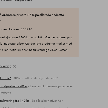
 ordinære priser* + 5% på allerede nedsatte
.
oden i kassen: 440210
ved kjøp over 1500 kr t.o.m. 9/8. * Gjelder ordinær pris.
der nedsatte priser. Gjelder ikke produkter merket med
 eller "Alltid lav pris". Se fullstendige vilkår i kassen.
rklæring
 kunde?
- 30% rabatt på din dyreste vare*
malpakke fra 49 kr
- Leveres til utleveringssted eller
kkeboks
mlevering fra 149 kr
- Se alle alternativer her