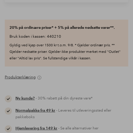
20% på ordinære priser* + 5% på allerede nedsatte varer**.
Bruk koden i kassen: 440210
Gyldig ved kjøp over 1500 kr t.o.m. 9/8. * Gjelder ordinær pris. **
Gjelder nedsatte priser. Gjelder ikke produkter merket med "Outlet"
eller "Alltid lav pris". Se fullstendige vilkår i kassen.
Produkterklæring
Ny kunde?
- 30% rabatt på din dyreste vare*
Normalpakke fra 49 kr
- Leveres til utleveringssted eller
pakkeboks
Hjemlevering fra 149 kr
- Se alle alternativer her