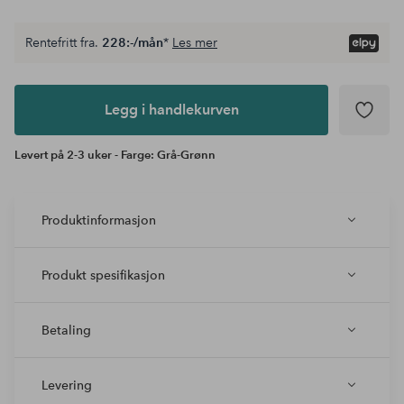
Rentefritt fra.
228:-/mån
*
Les mer
Legg i
andlekurven
Legg i handlekurven
Levert på 2-3 uker - Farge: Grå-Grønn
Produktinformasjon
Produkt spesifikasjon
Betaling
Levering