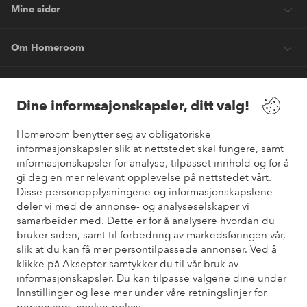
Mine sider
Om Homeroom
Våre tjenester
Dine informsajonskapsler, ditt valg!
Vilkår
Homeroom benytter seg av obligatoriske
informasjonskapsler slik at nettstedet skal fungere, samt
informasjonskapsler for analyse, tilpasset innhold og for å
Venner
gi deg en mer relevant opplevelse på nettstedet vårt.
Disse personopplysningene og informasjonskapslene
deler vi med de annonse- og analyseselskaper vi
samarbeider med. Dette er for å analysere hvordan du
Sikre betalinger
bruker siden, samt til forbedring av markedsføringen vår,
Vil du vite mer om
våre betalingsalternativer
?
slik at du kan få mer persontilpassede annonser. Ved å
elpy
klikke på Aksepter samtykker du til vår bruk av
informasjonskapsler. Du kan tilpasse valgene dine under
Innstillinger og lese mer under våre retningslinjer for