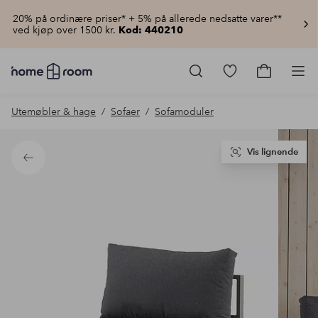
20% på ordinære priser* + 5% på allerede nedsatte varer**
ved kjøp over 1500 kr.
Kod: 440210
Homeroom
–
Gå
Gå
Pro
Alt
til
til
til
favorittmerkede
handlekur
Utemøbler & hage
Sofaer
Sofamoduler
hjemmet
produkter
til
lav
pris
Vis lignende
Tilbake