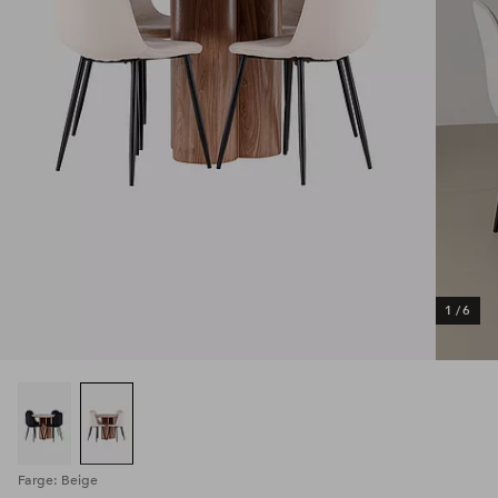
1
/
6
Farge: Beige