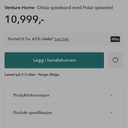
Venture Home
Olivia spisebord med Polar spisestol
10,999,-
Rentefritt fra.
673:-/mån
*
Les mer
Legg i
andlekurven
Legg i handlekurven
Levert på 2-3 uker - Farge: Beige
Produktinformasjon
Produkt spesifikasjon