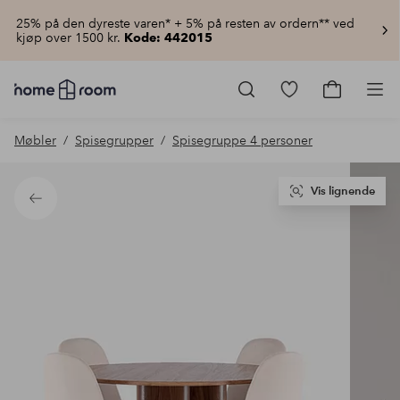
25% på den dyreste varen* + 5% på resten av ordern** ved
kjøp over 1500 kr.
Kode: 442015
Homeroom
–
Gå
Gå
Pro
Alt
til
til
til
favorittmerkede
handlekur
Møbler
Spisegrupper
Spisegruppe 4 personer
hjemmet
produkter
til
lav
pris
Vis lignende
Tilbake