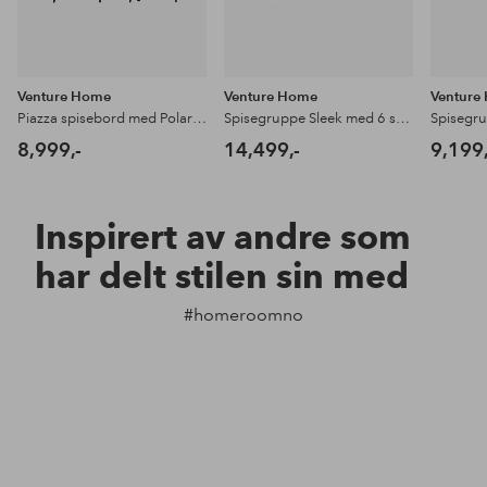
Venture Home
Venture Home
Venture
Piazza spisebord med Polar spisestol
Spisegruppe Sleek med 6 stk spisestoler Polar
8,999,-
14,499,-
9,199,
Inspirert av andre som
har delt stilen sin med
#homeroomno