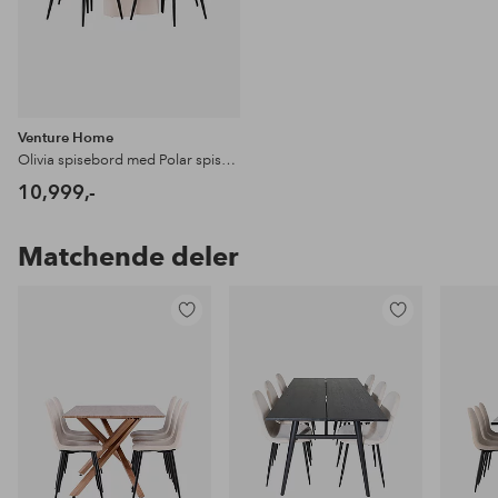
Venture Home
Olivia spisebord med Polar spisestol
10,999,-
Matchende deler
Legg
Legg
til
til
favoritter
favoritter