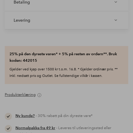
Betaling
Levering
25% på den dyreste varen* + 5% på resten av ordern**. Bruk
koden: 442015
Gjelder ved kjøp over 1500 kr t.o.m. 16.8. * Gjelder ordinær pris. **
Inkl. nedsatt pris og Outlet. Se fullstendige vilkår i kassen.
Produkterklæring
Ny kunde?
- 30% rabatt på din dyreste vare*
Normalpakke fra 49 kr
- Leveres til utleveringssted eller