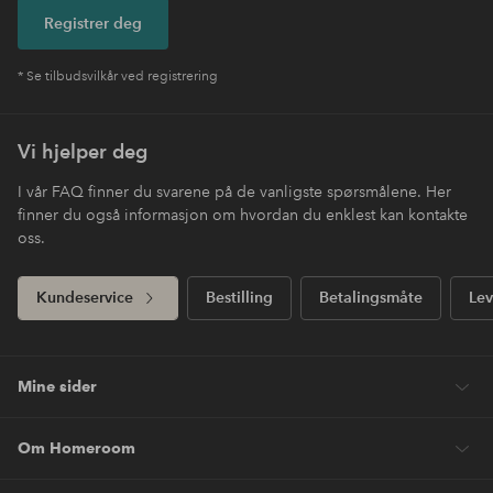
Registrer deg
* Se tilbudsvilkår ved registrering
Vi hjelper deg
I vår FAQ finner du svarene på de vanligste spørsmålene. Her
finner du også informasjon om hvordan du enklest kan kontakte
oss.
Kundeservice
Bestilling
Betalingsmåte
Lev
Mine sider
Om Homeroom