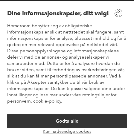
Våre tjenester
Dine informsajonskapsler, ditt valg!
Vilkår
Homeroom benytter seg av obligatoriske
informasjonskapsler slik at nettstedet skal fungere, samt
Venner
informasjonskapsler for analyse, tilpasset innhold og for å
gi deg en mer relevant opplevelse på nettstedet vårt.
Disse personopplysningene og informasjonskapslene
deler vi med de annonse- og analyseselskaper vi
samarbeider med. Dette er for å analysere hvordan du
Sikre betalinger
bruker siden, samt til forbedring av markedsføringen vår,
Vil du vite mer om
våre betalingsalternativer
?
slik at du kan få mer persontilpassede annonser. Ved å
elpy
klikke på Aksepter samtykker du til vår bruk av
informasjonskapsler. Du kan tilpasse valgene dine under
Innstillinger og lese mer under våre retningslinjer for
personvern.
cookie-policy.
Norge - Velg land
Godta alle
Instagram
Facebook
Pinterest
Youtube
Kun nødvendige cookies
Åpne