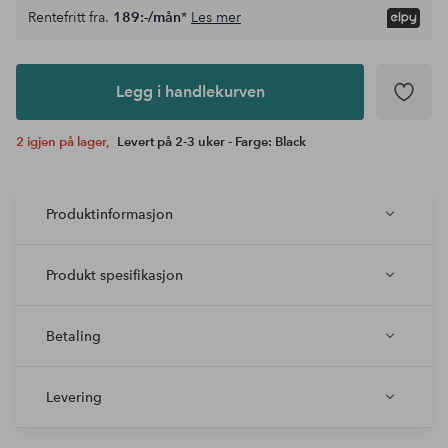
Rentefritt fra.
189:-/mån
*
Les mer
Legg i
andlekurven
Legg i handlekurven
2 igjen på lager,
Levert på 2-3 uker - Farge: Black
Produktinformasjon
Produkt spesifikasjon
Betaling
Levering