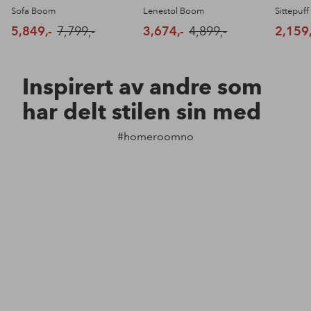
Sofa Boom
Lenestol Boom
Sittepuf
5,849,-
7,799,-
3,674,-
4,899,-
2,159,
Inspirert av andre som
har delt stilen sin med
#homeroomno