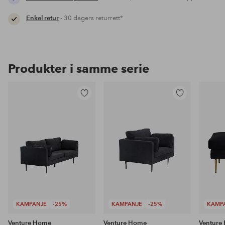
Enkel retur
- 30 dagers returrett*
Produkter i samme serie
Legg
Legg
til
til
favoritter
favoritter
KAMPANJE
-25%
KAMPANJE
-25%
KAMP
Venture Home
Venture Home
Venture