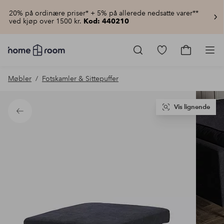
20% på ordinære priser* + 5% på allerede nedsatte varer**
ved kjøp over 1500 kr.
Kod: 440210
Homeroom
–
Gå
Gå
Pro
Alt
til
til
til
favorittmerkede
handlekur
Møbler
Fotskamler & Sittepuffer
hjemmet
produkter
til
lav
pris
Vis lignende
Tilbake