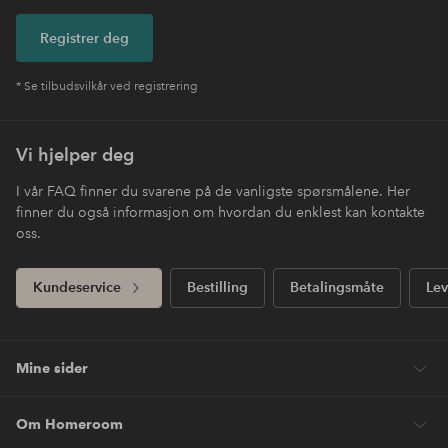
Registrer deg
* Se tilbudsvilkår ved registrering
Vi hjelper deg
I vår FAQ finner du svarene på de vanligste spørsmålene. Her
finner du også informasjon om hvordan du enklest kan kontakte
oss.
Kundeservice
Bestilling
Betalingsmåte
Lev
Mine sider
Om Homeroom