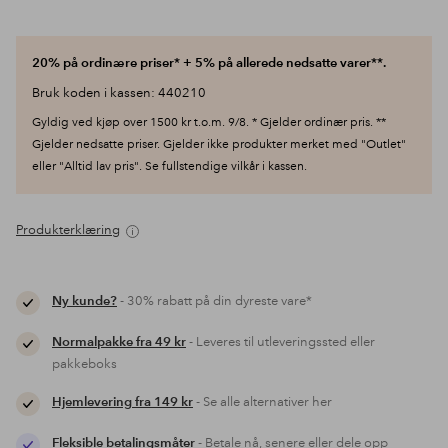
20% på ordinære priser* + 5% på allerede nedsatte varer**.
Bruk koden i kassen: 440210
Gyldig ved kjøp over 1500 kr t.o.m. 9/8. * Gjelder ordinær pris. **
Gjelder nedsatte priser. Gjelder ikke produkter merket med "Outlet"
eller "Alltid lav pris". Se fullstendige vilkår i kassen.
Produkterklæring
Ny kunde?
- 30% rabatt på din dyreste vare*
Normalpakke fra 49 kr
- Leveres til utleveringssted eller
pakkeboks
Hjemlevering fra 149 kr
- Se alle alternativer her
Fleksible betalingsmåter
- Betale nå, senere eller dele opp