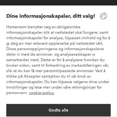
Våre tjenester
Dine informsajonskapsler, ditt valg!
Vilkår
Homeroom benytter seg av obligatoriske
informasjonskapsler slik at nettstedet skal fungere, samt
Venner
informasjonskapsler for analyse, tilpasset innhold og for å
gi deg en mer relevant opplevelse på nettstedet vårt.
Disse personopplysningene og informasjonskapslene
deler vi med de annonse- og analyseselskaper vi
samarbeider med. Dette er for å analysere hvordan du
Sikre betalinger
bruker siden, samt til forbedring av markedsføringen vår,
Vil du vite mer om
våre betalingsalternativer
?
slik at du kan få mer persontilpassede annonser. Ved å
elpy
klikke på Aksepter samtykker du til vår bruk av
informasjonskapsler. Du kan tilpasse valgene dine under
Innstillinger og lese mer under våre retningslinjer for
personvern.
cookie-policy.
Norge - Velg land
Godta alle
Instagram
Facebook
Pinterest
Youtube