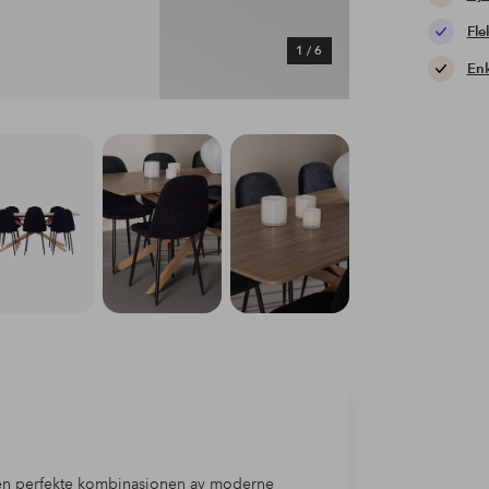
Fle
1
/
6
Enk
den perfekte kombinasjonen av moderne