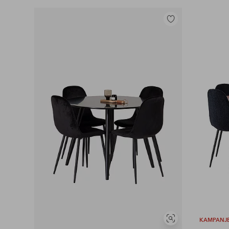
Legg
til
favoritter
KAMPANJ
Vis
lignende