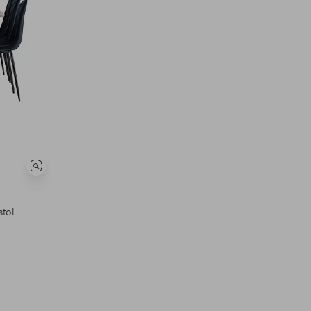
Vis
lignende
stol