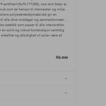
c®-sertifisert (fsc®c177288), noe som betyr at
gbruk som tar hensyn til mennesker og miljø.
Stolens polyesterteddymateriale gir en
e til alle dine middager og sammenkomster.
estetikk som passer til alle interiørstiler.
ir en solid og robust konstruksjon samtidig
 enkelhet og allsidighet vil polar være et
Vis mer