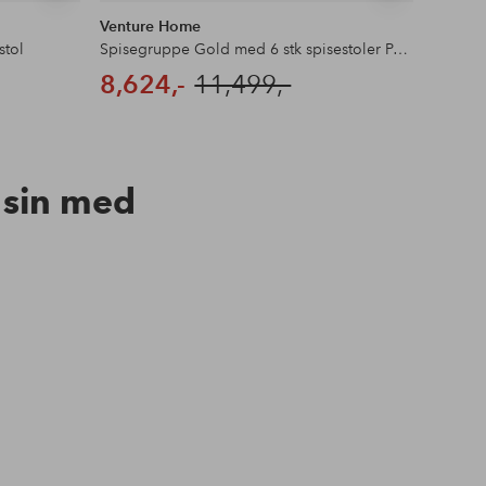
Venture Home
Ventur
stol
Spisegruppe Gold med 6 stk spisestoler Polar
Spisegr
8,624,-
11,499,-
4,64
n sin med