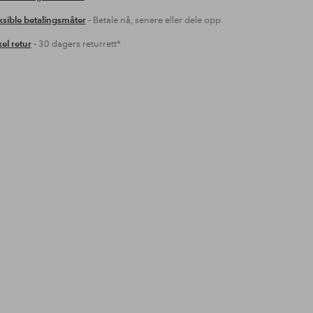
ksible betalingsmåter
- Betale nå, senere eller dele opp
el retur
- 30 dagers returrett*