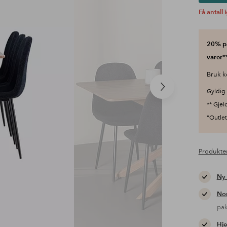
Få antall 
20% på
varer**
Bruk k
Neste
Gyldig 
produkt
** Gjel
"Outlet"
Produkte
Ny
Nor
pa
Hje