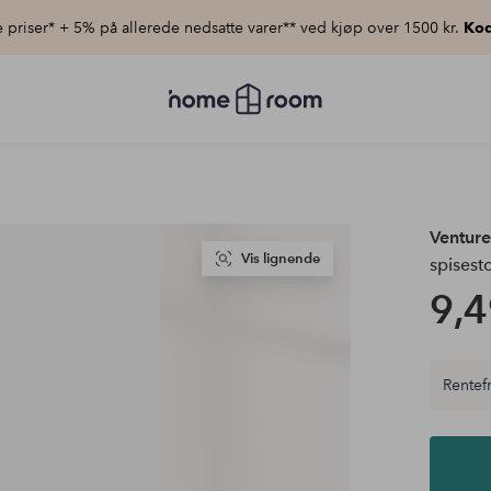
priser* + 5% på allerede nedsatte varer** ved kjøp over 1500 kr.
Kod
Homeroom
–
Alt
til
hjemmet
til
lav
pris
Ventur
Vis lignende
spisesto
9,4
Rentefr