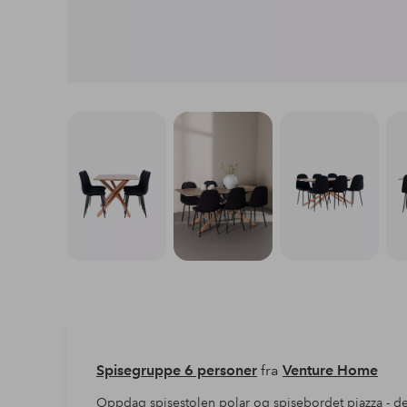
Spisegruppe 6 personer
fra
Venture Home
Oppdag spisestolen polar og spisebordet piazza - 