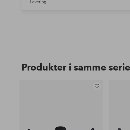
Levering
Produkter i samme seri
Legg
til
favoritter