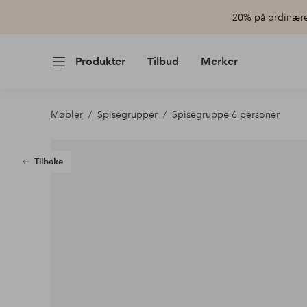
20% på ordinære 
Produkter
Tilbud
Merker
Møbler
Spisegrupper
Spisegruppe 6 personer
Tilbake