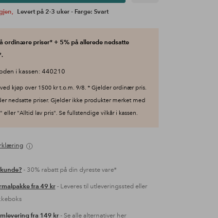
igjen,
Levert på 2-3 uker - Farge: Svart
 ordinære priser* + 5% på allerede nedsatte
.
oden i kassen: 440210
ved kjøp over 1500 kr t.o.m. 9/8. * Gjelder ordinær pris.
der nedsatte priser. Gjelder ikke produkter merket med
 eller "Alltid lav pris". Se fullstendige vilkår i kassen.
rklæring
 kunde?
- 30% rabatt på din dyreste vare*
malpakke fra 49 kr
- Leveres til utleveringssted eller
kkeboks
mlevering fra 149 kr
- Se alle alternativer her