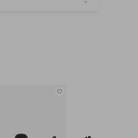
e
Legg
til
favoritter