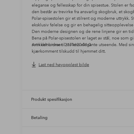
eleganse og fellesskap for din spisestue. Stolen er fs
den består av trevirke fra ansvarlig skogbruk, et sko
Polar-spisestolen gir et stilrent og moderne uttrykk. 
eksklusiv følelse og gir en behagelig sitteopplevels
Den moderne designen og de rene linjene gir en tidløs 
Bena på Polar-spisestolen er laget av stål, noe som g
som det bidrar til stolens elegante utseende. Med sin
Artikkelnummer: 2171620-01-0
kjærkomment tilskudd til hjemmet ditt.
Last ned høyoppløst bilde
Produkt spesifikasjon
Betaling