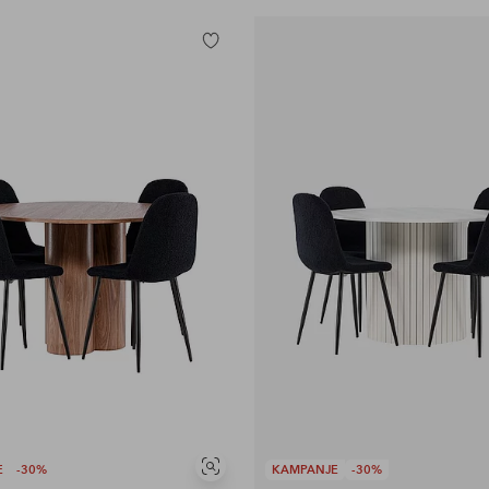
Legg
til
favoritter
E
-30%
KAMPANJE
-30%
Vis
lignende