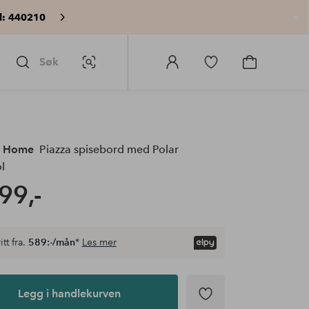
: 440210
Lu
Søk
Bildesøk
Logg
Gå
Gå
på
til
til
Homeroom
favorittmerkede
handlekurv
produkter
e Home
Piazza spisebord med Polar
l
99,-
itt fra.
589:-/mån
*
Les mer
Legg i handlekurven