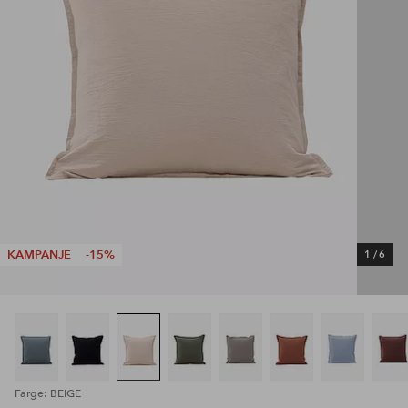
KAMPANJE
-15%
1
/
6
Farge: BEIGE