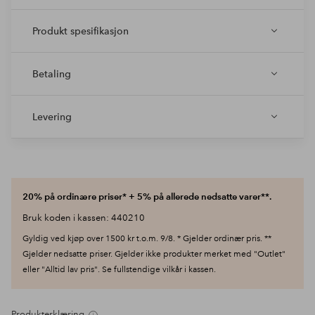
Produkt spesifikasjon
Betaling
Levering
20% på ordinære priser* + 5% på allerede nedsatte varer**.
Bruk koden i kassen: 440210
Gyldig ved kjøp over 1500 kr t.o.m. 9/8. * Gjelder ordinær pris. **
Gjelder nedsatte priser. Gjelder ikke produkter merket med "Outlet"
eller "Alltid lav pris". Se fullstendige vilkår i kassen.
Produkterklæring