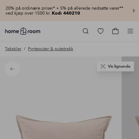
20% på ordinære priser* + 5% på allerede nedsatte varer**
ved kjøp over 1500 kr.
Kod: 440210
Homeroom
–
Gå
Gå
Pro
Alt
til
til
til
favorittmerkede
handlekur
Tekstiler
Pynteputer & putetrekk
hjemmet
produkter
til
lav
pris
Vis lignende
Tilbake