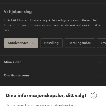
Vi hjelper deg
I vår FAQ finner du svarene på de vanligste spørsmålene. Her
finner du også informasjon om hvordan du enklest kan kontakte
oss.
Kundeservice
Bestilling
Betalingsmåte
Lev
Mine sider
Om Homeroom
Våre tjenester
Dine informsajonskapsler, ditt valg!
Vilkår
Homeroom benytter seg av obligatoriske