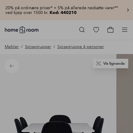
20% på ordinære priser* + 5% på allerede nedsatte varer**
ved kjøp over 1500 kr.
Kod: 440210
Homeroom
–
Gå
Gå
Pro
Alt
til
til
til
favorittmerkede
handlekur
Møbler
Spisegrupper
Spisegruppe 4 personer
hjemmet
produkter
til
lav
pris
Vis lignende
Tilbake