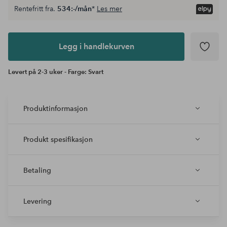
Rentefritt fra.
534:-/mån
*
Les mer
Legg i
andlekurven
Legg i handlekurven
Levert på 2-3 uker - Farge: Svart
Produktinformasjon
Produkt spesifikasjon
Betaling
Levering