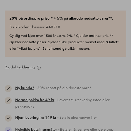
20% på ordinære priser* + 5% på allerede nedsatte varer**.
Bruk koden i kassen: 440210
Gyldig ved kjøp over 1500 kr t.o.m. 9/8. * Gjelder ordinær pris. **
Gjelder nedsatte priser. Gjelder ikke produkter merket med "Outlet"
eller "Alltid lav pris". Se fullstendige vilkår i kassen.
Produkterklæring
Ny kunde?
- 30% rabatt på din dyreste vare*
Normalpakke fra 49 kr
- Leveres til utleveringssted eller
pakkeboks
Hjemlevering fra 149 kr
- Se alle alternativer her
Fleksible betalingsmåter
- Betale nå, senere eller dele opp