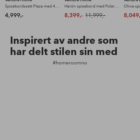
Spisebordssett Plaza med 4 stoler Polar
Härön spisebord med Polar spisestol
4,999,-
8,399,-
11,999,-
8,049,
Inspirert av andre som
har delt stilen sin med
#homeroomno