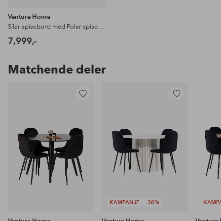
Venture Home
Silar spisebord med Polar spisestol
7,999,-
Matchende deler
Legg
Legg
til
til
favoritter
favoritter
KAMPANJE
-30%
KAMP
Venture Home
Venture Home
Venture