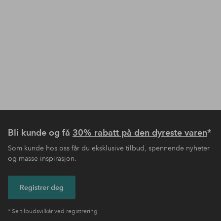
Bli kunde og få
30% rabatt på den dyreste varen
*
Som kunde hos oss får du eksklusive tilbud, spennende nyheter
og masse inspirasjon.
Registrer deg
* Se tilbudsvilkår ved registrering