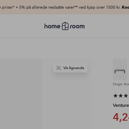
priser* + 5% på allerede nedsatte varer** ved kjøp over 1500 kr.
Kod
Homeroom
–
Alt
til
hjemmet
til
lav
pris
Vis lignende
Farge: Bo
Ventur
4,2