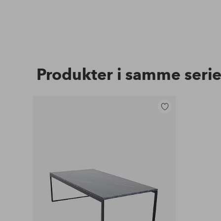
Produkter i samme seri
Legg
til
favoritter