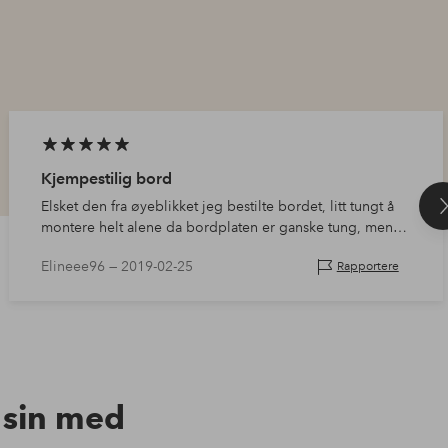
Kjempestilig bord
Elsket den fra øyeblikket jeg bestilte bordet, litt tungt å
montere helt alene da bordplaten er ganske tung, men
med nok stahet gikk det kjempebra!
Elineee96 —
2019-02-25
Rapportere
n sin med