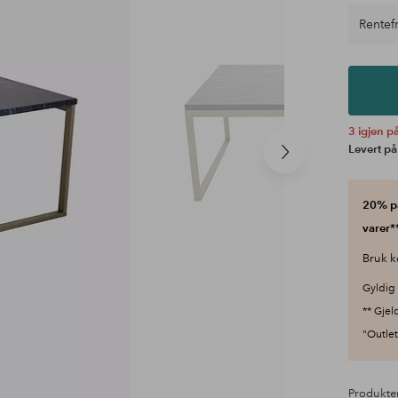
Rentefr
3 igjen på
Levert på
Neste
produkt
20% på
varer**
Bruk k
Gyldig 
** Gjel
"Outlet"
Produkte