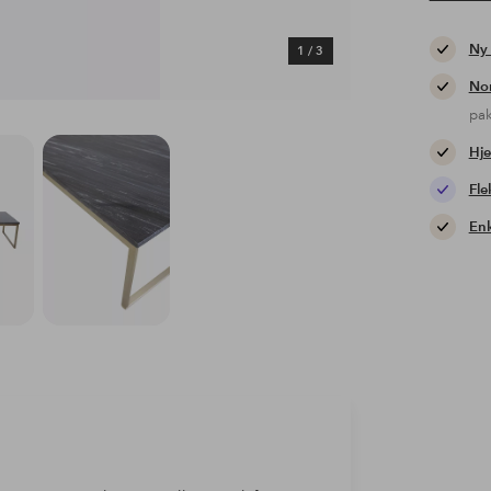
Ny
1
/
3
Nor
pa
Hje
Fle
Enk