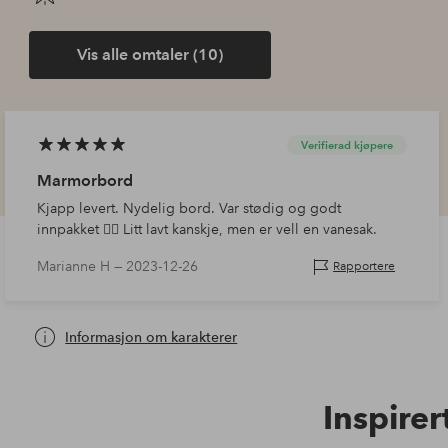
Vis alle omtaler (10)
Verifierad kjøpere
Marmorbord
Kjapp levert. Nydelig bord. Var stødig og godt
innpakket 👍🏼 Litt lavt kanskje, men er vell en vanesak.
Marianne H —
2023-12-26
Rapportere
Informasjon om karakterer
Inspirer