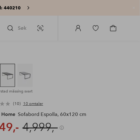
: 440210
Lu
Søk
Bildesøk
Logg
Gå
Gå
på
til
til
Homeroom
favorittmerkede
handlekurv
produkter
rstad mässing svart
10
10 omtaler
e Home
Sofabord Espolla, 60x120 cm
49,-
4,999,-