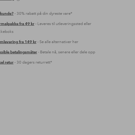
 kunde?
- 30% rabatt på din dyreste vare*
malpakke fra 49 kr
- Leveres til utleveringssted eller
kkeboks
mlevering fra 149 kr
- Se alle alternativer her
ksible betalingsmåter
- Betale nå, senere eller dele opp
el retur
- 30 dagers returrett*