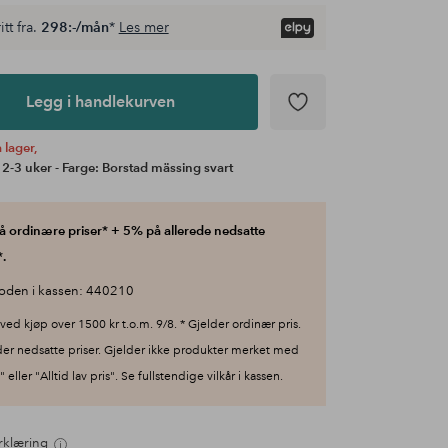
itt fra.
298:-/mån
*
Les mer
Legg i handlekurven
 lager,
 2-3 uker - Farge: Borstad mässing svart
 ordinære priser* + 5% på allerede nedsatte
.
oden i kassen: 440210
ved kjøp over 1500 kr t.o.m. 9/8. * Gjelder ordinær pris.
der nedsatte priser. Gjelder ikke produkter merket med
 eller "Alltid lav pris". Se fullstendige vilkår i kassen.
rklæring