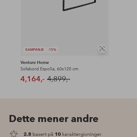
KAMPANJE
-15%
Vis
lignende
Venture Home
Sofabord Espolla, 60x120 cm
4,164,-
4,899,-
Dette mener andre
2.8
basert på
10
karaktergivninger