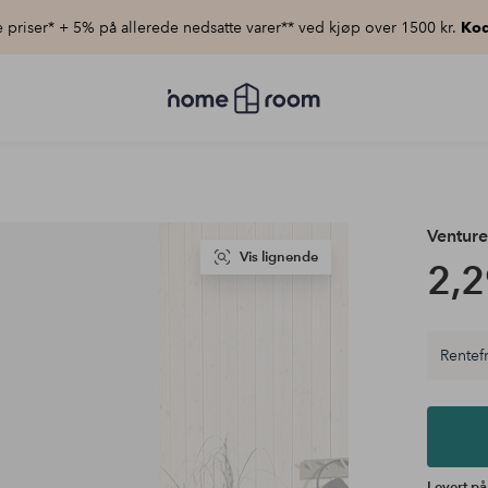
priser* + 5% på allerede nedsatte varer** ved kjøp over 1500 kr.
Kod
Homeroom
–
Alt
til
hjemmet
til
lav
pris
Ventur
Vis lignende
2,2
Rentefr
Levert på