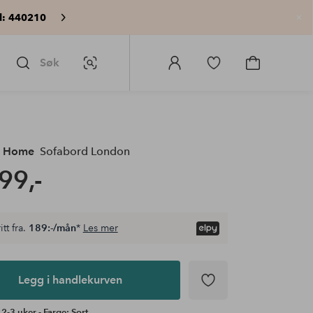
: 440210
Lu
Søk
Bildesøk
Logg
Gå
Gå
på
til
til
Homeroom
favorittmerkede
handlekurv
produkter
e Home
Sofabord London
99,-
itt fra.
189:-/mån
*
Les mer
Legg i handlekurven
 2-3 uker - Farge: Sort