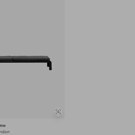
Legg
til
favoritter
Vis
lignende
ome
ondon