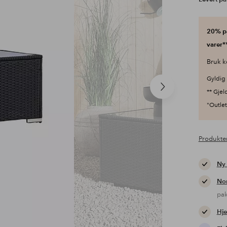
20% på
varer**
Bruk k
Gyldig 
Neste
** Gjel
produkt
"Outlet"
Produkte
Ny
Nor
pa
Hje