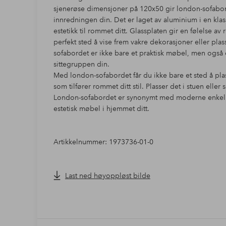
sjenerøse dimensjoner på 120x50 gir london-sofaborde
innredningen din. Det er laget av aluminium i en kla
estetikk til rommet ditt. Glassplaten gir en følelse 
perfekt sted å vise frem vakre dekorasjoner eller pl
sofabordet er ikke bare et praktisk møbel, men også
sittegruppen din.
Med london-sofabordet får du ikke bare et sted å pla
som tilfører rommet ditt stil. Plasser det i stuen ell
London-sofabordet er synonymt med moderne enkelhe
estetisk møbel i hjemmet ditt.
Artikkelnummer: 1973736-01-0
Last ned høyoppløst bilde