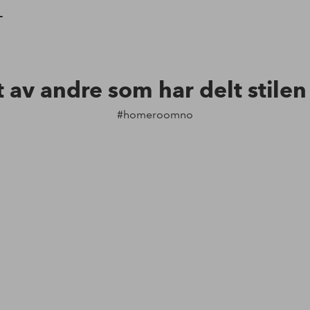
-
t av andre som har delt stile
#homeroomno