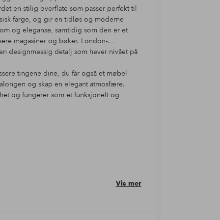
t en stilig overflate som passer perfekt til
ssisk farge, og gir en tidløs og moderne
av rom og eleganse, samtidig som den er et
assere magasiner og bøker. London-
 en designmessig detalj som hever nivået på
ssere tingene dine, du får også et møbel
er salongen og skap en elegant atmosfære.
t og fungerer som et funksjonelt og
Vis mer