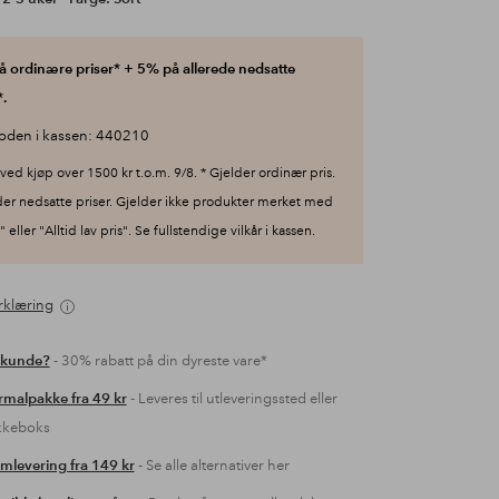
 ordinære priser* + 5% på allerede nedsatte
.
oden i kassen: 440210
ved kjøp over 1500 kr t.o.m. 9/8. * Gjelder ordinær pris.
der nedsatte priser. Gjelder ikke produkter merket med
 eller "Alltid lav pris". Se fullstendige vilkår i kassen.
rklæring
 kunde?
- 30% rabatt på din dyreste vare*
malpakke fra 49 kr
- Leveres til utleveringssted eller
kkeboks
mlevering fra 149 kr
- Se alle alternativer her