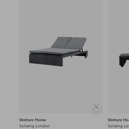
Legg
til
favoritter
Vis
lignende
Venture Home
Venture H
Solseng London
Solseng L