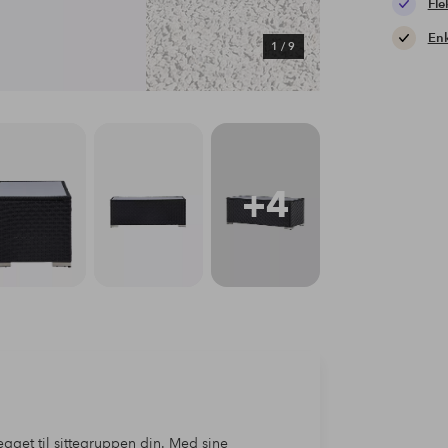
Fle
Enk
1
/
9
+4
egget til sittegruppen din. Med sine