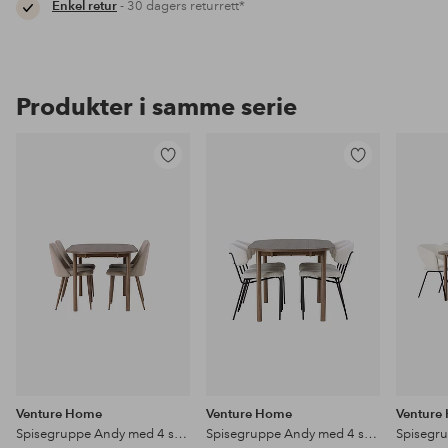
Enkel retur
- 30 dagers returrett*
Produkter i samme serie
Legg
Legg
til
til
favoritter
favoritter
Venture Home
Venture Home
Venture
Spisegruppe Andy med 4 stk stoler Night
Spisegruppe Andy med 4 stk stoler Chico