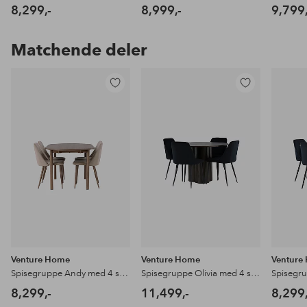
8,299,-
8,999,-
9,799,
Matchende deler
Legg
Legg
til
til
favoritter
favoritter
Venture Home
Venture Home
Venture
Spisegruppe Andy med 4 stk stoler Night
Spisegruppe Olivia med 4 stk stoler Night
8,299,-
11,499,-
8,299,