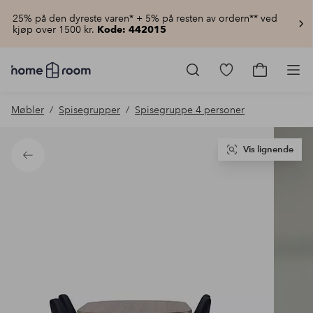
25% på den dyreste varen* + 5% på resten av ordern** ved
kjøp over 1500 kr.
Kode: 442015
Homeroom
–
Gå
Gå
Pro
Alt
til
til
til
favorittmerkede
handlekur
Møbler
Spisegrupper
Spisegruppe 4 personer
hjemmet
produkter
til
lav
pris
Vis lignende
Tilbake