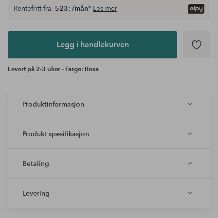
Rentefritt fra.
523:-/mån
*
Les mer
Legg i
andlekurven
Legg i handlekurven
Levert på 2-3 uker - Farge: Rosa
Produktinformasjon
Produkt spesifikasjon
Betaling
Levering