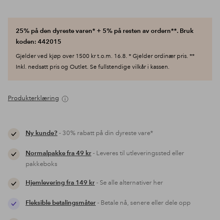
25% på den dyreste varen* + 5% på resten av ordern**. Bruk
koden: 442015
Gjelder ved kjøp over 1500 kr t.o.m. 16.8. * Gjelder ordinær pris. **
Inkl. nedsatt pris og Outlet. Se fullstendige vilkår i kassen.
Produkterklæring
Ny kunde?
- 30% rabatt på din dyreste vare*
Normalpakke fra 49 kr
- Leveres til utleveringssted eller
pakkeboks
Hjemlevering fra 149 kr
- Se alle alternativer her
Fleksible betalingsmåter
- Betale nå, senere eller dele opp