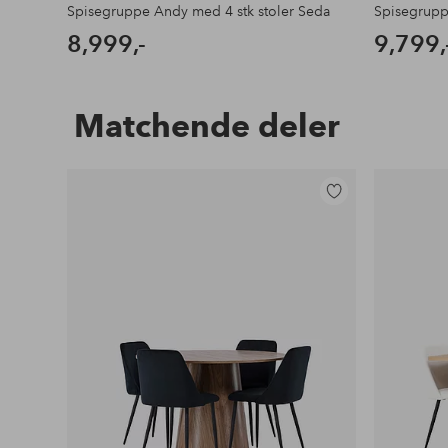
Spisegruppe Andy med 4 stk stoler Seda
Spisegrupp
8,999,-
9,799,
Matchende deler
Legg
til
favoritter