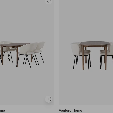
Legg
til
favoritter
Vis
lignende
ome
Venture Home