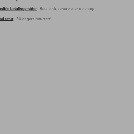
ksible betalingsmåter
- Betale nå, senere eller dele opp
el retur
- 30 dagers returrett*