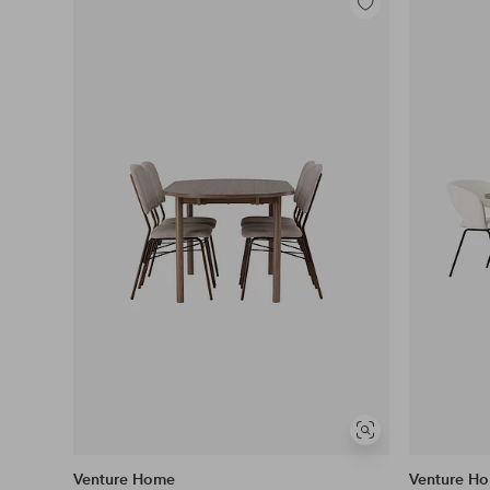
Legg
til
favoritter
Vis
lignende
Venture Home
Venture H