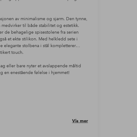
sjonen av minimalisme og sjarm. Den tynne,
dvirker til både stabilitet og estetikk.
de behagelige spisestolene fra serien
så et ekte stilikon. Med helkledd sete i
De elegante stolbena i stål kompletterer
tikert touch.
dag eller bare nyter et avslappende måltid
g en enestående følelse i hjemmet!
Vis mer