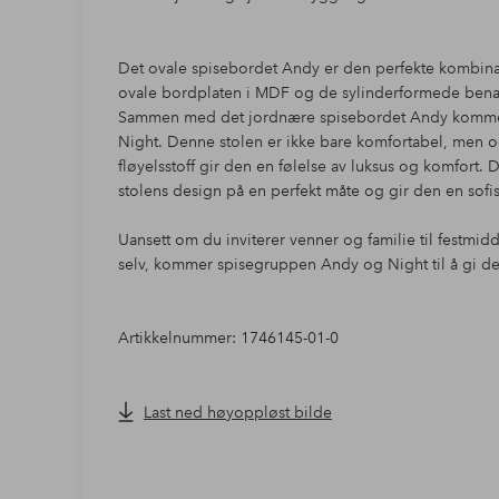
Det ovale spisebordet Andy er den perfekte kombina
ovale bordplaten i MDF og de sylinderformede bena me
Sammen med det jordnære spisebordet Andy kommer 
Night. Denne stolen er ikke bare komfortabel, men og
fløyelsstoff gir den en følelse av luksus og komfort. 
stolens design på en perfekt måte og gir den en sofis
Uansett om du inviterer venner og familie til festmid
selv, kommer spisegruppen Andy og Night til å gi de
Artikkelnummer: 1746145-01-0
Last ned høyoppløst bilde