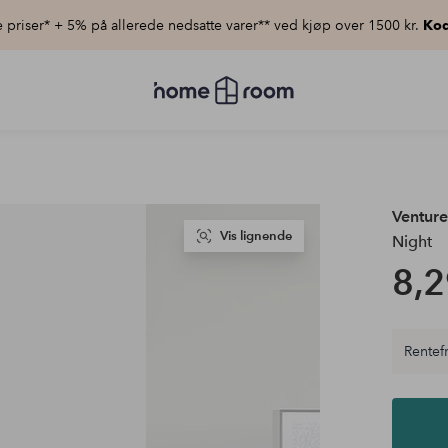
priser* + 5% på allerede nedsatte varer** ved kjøp over 1500 kr.
Kod
Homeroom
–
Alt
til
hjemmet
til
lav
pris
Ventur
Vis lignende
Night
8,2
Rentefr