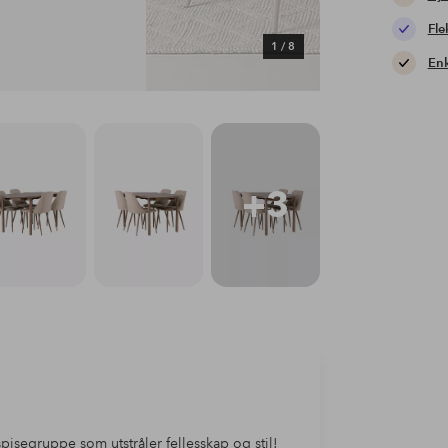
Fle
1
/
8
Enk
+3
spisegruppe som utstråler fellesskap og stil!