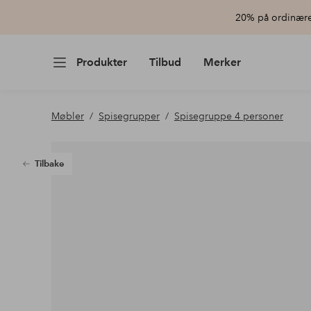
20% på ordinære 
Produkter
Tilbud
Merker
Møbler
Spisegrupper
Spisegruppe 4 personer
Tilbake