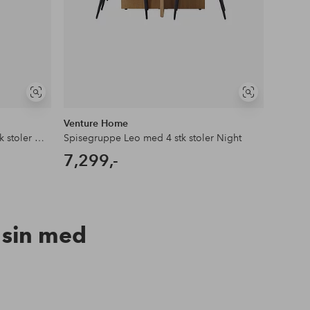
Vis
Vis
lignende
lignende
Venture Home
Ventur
Spisegruppe Kaseindon med 4 stk stoler Night
Spisegruppe Leo med 4 stk stoler Night
Spisegr
7,299,-
11,4
n sin med