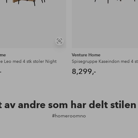
Vis
lignende
ome
Venture Home
e Leo med 4 stk stoler Night
-
8,299,-
t av andre som har delt stile
#homeroomno