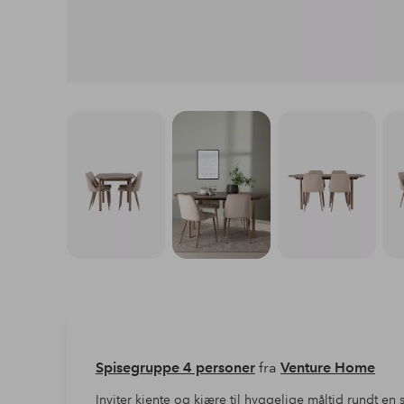
Spisegruppe 4 personer
fra
Venture Home
Inviter kjente og kjære til hyggelige måltid rundt en 