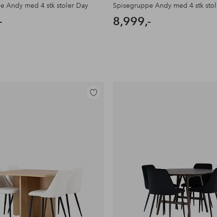
e Andy med 4 stk stoler Day
Spisegruppe Andy med 4 stk stol
-
8,999,-
Legg
til
favoritter