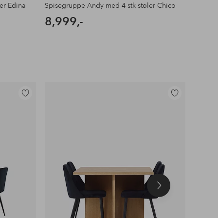
er Edina
Spisegruppe Andy med 4 stk stoler Chico
Spiseg
8,999,-
9,99
Legg
Legg
til
til
favoritter
favoritter
Neste
produkt