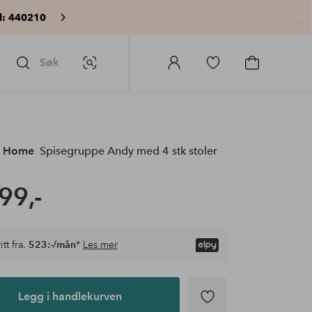
: 440210
Lu
Søk
Bildesøk
Logg
Gå
Gå
på
til
til
Homeroom
favorittmerkede
handlekurv
produkter
e Home
Spisegruppe Andy med 4 stk stoler
99,-
itt fra.
523:-/mån
*
Les mer
Legg i handlekurven