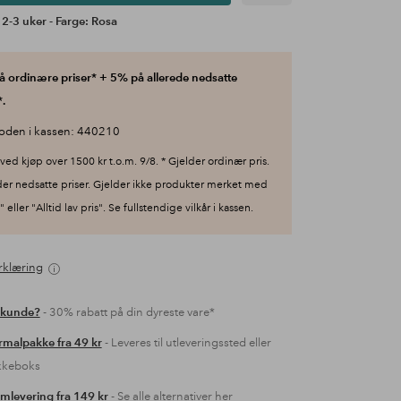
 2-3 uker - Farge: Rosa
 ordinære priser* + 5% på allerede nedsatte
.
oden i kassen: 440210
ved kjøp over 1500 kr t.o.m. 9/8. * Gjelder ordinær pris.
der nedsatte priser. Gjelder ikke produkter merket med
 eller "Alltid lav pris". Se fullstendige vilkår i kassen.
rklæring
 kunde?
- 30% rabatt på din dyreste vare*
malpakke fra 49 kr
- Leveres til utleveringssted eller
kkeboks
mlevering fra 149 kr
- Se alle alternativer her