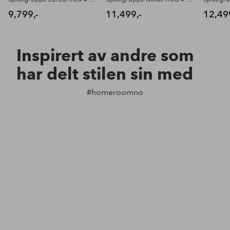
9,799,-
11,499,-
12,49
Inspirert av andre som
har delt stilen sin med
#homeroomno