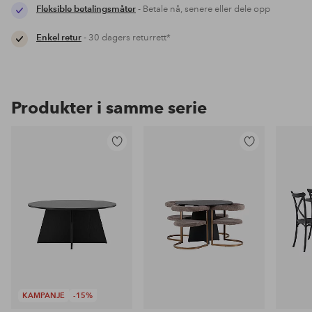
Fleksible betalingsmåter
- Betale nå, senere eller dele opp
Enkel retur
- 30 dagers returrett*
Produkter i samme serie
Legg
Legg
til
til
favoritter
favoritter
KAMPANJE
-15%