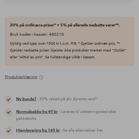
20% på ordinære priser* + 5% på allerede nedsatte varer**.
Bruk koden i kassen: 440210
Gyldig ved kjøp over 1500 kr t.o.m. 9/8. * Gjelder ordinær pris. **
Gjelder nedsatte priser. Gjelder ikke produkter merket med "Outlet"
eller "Alltid lav pris". Se fullstendige vilkår i kassen.
Produkterklæring
Ny kunde?
- 30% rabatt på din dyreste vare*
Normalpakke fra 49 kr
- Leveres til utleveringssted eller
pakkeboks
Hjemlevering fra 149 kr
- Se alle alternativer her