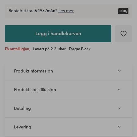
Rentefritt fra.
645:-/mån
*
Les mer
Legg i
andlekurven
Legg i handlekurven
Få antall igjen,
Levert på 2-3 uker - Farge: Black
Produktinformasjon
Produkt spesifikasjon
Betaling
Levering