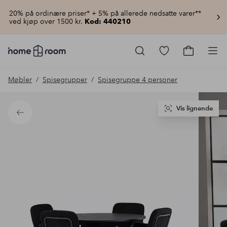
20% på ordinære priser* + 5% på allerede nedsatte varer**
ved kjøp over 1500 kr.
Kod: 440210
Homeroom
–
Gå
Gå
Pro
Alt
til
til
til
favorittmerkede
handlekur
Møbler
Spisegrupper
Spisegruppe 4 personer
hjemmet
produkter
til
lav
pris
Vis lignende
Tilbake