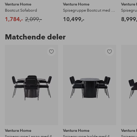
Venture Home
Venture Home
Venture
Bootcut Sofabord
Spisegruppe Bootcut med 4 stk stoler Morning
1,784,-
2,099,-
10,499,-
8,999,
Matchende deler
Legg
Legg
til
til
favoritter
favoritter
Venture Home
Venture Home
Venture
Spisegruppe Lanzo med 4 stk stoler Yesterday
Spisegruppe Isolde med 4 stk stoler Yesterday