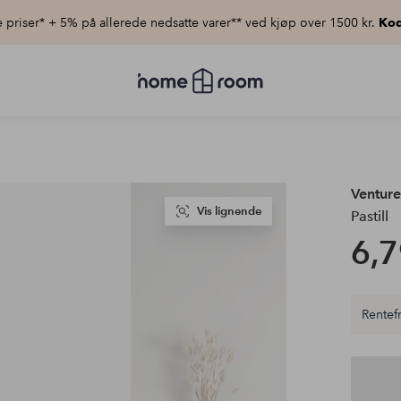
priser* + 5% på allerede nedsatte varer** ved kjøp over 1500 kr.
Kod
Homeroom
–
Alt
til
hjemmet
til
lav
pris
Ventur
Vis lignende
Pastill
6,7
Rentefr