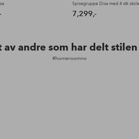
sa
Spisegruppe Disa med 4 stk stole
-
7,299,-
t av andre som har delt stile
#homeroomno