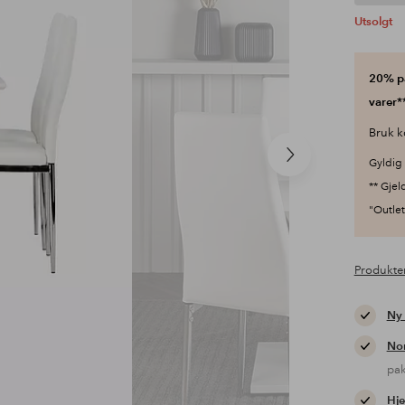
Utsolgt
20% på
varer**
Bruk k
Neste
Gyldig 
produkt
** Gjel
"Outlet"
Produkte
Ny
Nor
pa
Hje