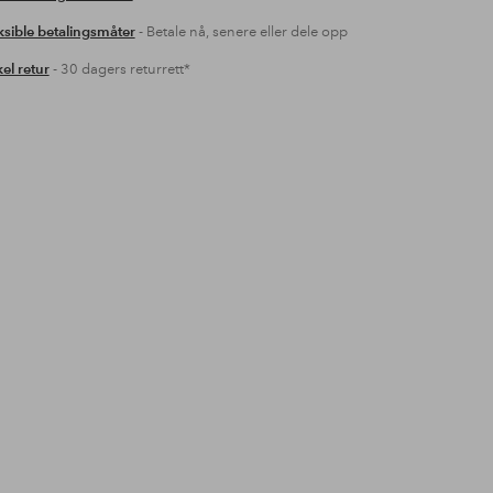
ksible betalingsmåter
- Betale nå, senere eller dele opp
el retur
- 30 dagers returrett*