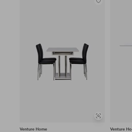
Legg
til
favoritter
Vis
lignende
Venture Home
Venture H