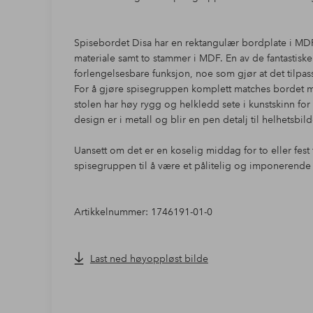
Spisebordet Disa har en rektangulær bordplate i MDF,
materiale samt to stammer i MDF. En av de fantastisk
forlengelsesbare funksjon, noe som gjør at det tilpas
For å gjøre spisegruppen komplett matches bordet me
stolen har høy rygg og helkledd sete i kunstskinn for 
design er i metall og blir en pen detalj til helhetsbild
Uansett om det er en koselig middag for to eller fes
spisegruppen til å være et pålitelig og imponerende
Artikkelnummer: 1746191-01-0
Last ned høyoppløst bilde