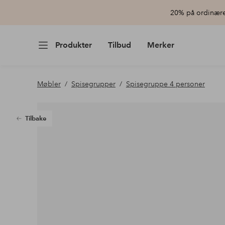
20% på ordinære 
Produkter
Tilbud
Merker
Møbler
Spisegrupper
Spisegruppe 4 personer
Tilbake