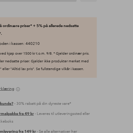
 ordinære priser* + 5% på allerede nedsatte
.
oden i kassen: 440210
ved kjøp over 1500 kr t.o.m. 9/8. * Gjelder ordinær pris.
der nedsatte priser. Gjelder ikke produkter merket med
 eller "Alltid lav pris". Se fullstendige vilkår i kassen.
rklæring
 kunde?
- 30% rabatt på din dyreste vare*
malpakke fra 49 kr
- Leveres til utleveringssted eller
kkeboks
mlevering fra 149 kr
- Se alle alternativer her