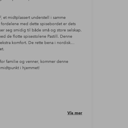
 et midtplassert understell i samme
e fordelene med dette spisebordet er dets
ser seg smidig til både små og store selskap.
d de flotte spisestolene Pastill. Denne
ekstra komfort. De rette bena i nordisk
et.
t for familie og venner, kommer denne
 midtpunkt i hjemmet!
Vis mer