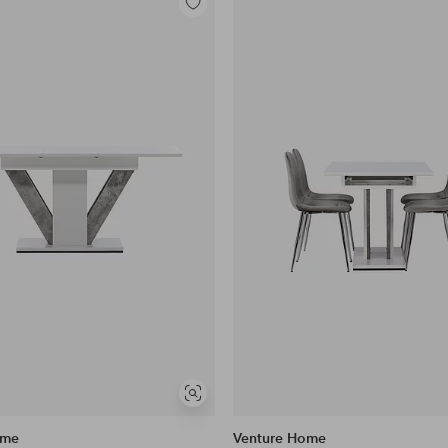
Legg
til
favoritter
Vis
lignende
ome
Venture Home