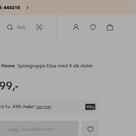
: 440210
Lu
Søk
Bildesøk
Logg
Gå
Gå
på
til
til
Homeroom
favorittmerkede
handlekurv
produkter
e Home
Spisegruppe Disa med 4 stk stoler
99,-
itt fra.
439:-/mån
*
Les mer
Legg i handlekurven