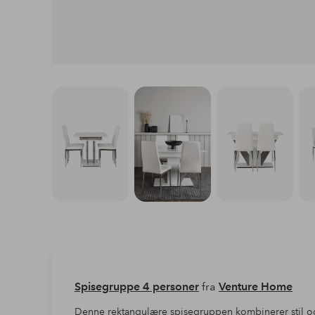
Spisegruppe 4 personer
fra
Venture Home
Denne rektangulære spisegruppen kombinerer stil og fu