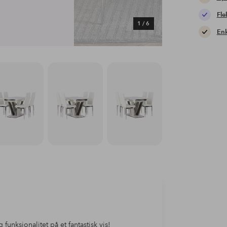
Fle
1
/
6
Enk
nksjonalitet på et fantastisk vis!