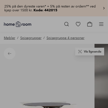
25% på den dyreste varen* + 5% på resten av ordern** ved
kjøp over 1500 kr.
Kode: 442015
Homeroom
–
Gå
Gå
Pro
Alt
til
til
til
favorittmerkede
handlekur
Møbler
Spisegrupper
Spisegruppe 4 personer
hjemmet
produkter
til
lav
pris
Vis lignende
Tilbake