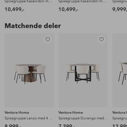
Spisegruppe Kaseindon med 4 stk stoler Modesto
Spisegruppe Kaseindon med 4 stk stoler Selma
10,499,-
10,499,-
9,999,
Matchende deler
Legg
Legg
til
til
favoritter
favoritter
Venture Home
Venture Home
Venture
Spisegruppe Lanzo med 4 stk stoler Edina
Spisegruppe Durango med 4 stk stoler Edina
8,999,-
7,399,-
12,99