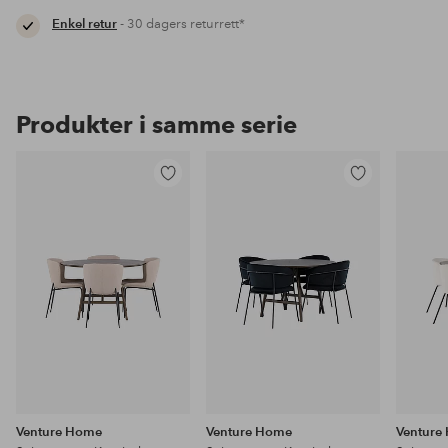
Enkel retur
- 30 dagers returrett*
Produkter i samme serie
Legg
Legg
til
til
favoritter
favoritter
Venture Home
Venture Home
Venture