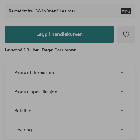
Rentefritt fra.
562:-/mån
*
Les mer
Legg i
andlekurven
Legg i handlekurven
Levert på 2-3 uker - Farge: Dark brown
Produktinformasjon
Produkt spesifikasjon
Betaling
Levering