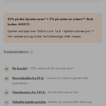
25% på den dyreste varen* + 5% på resten av ordern**. Bruk
koden: 442015
Gjelder ved kjøp over 1500 kr t.o.m. 16.8. * Gjelder ordinær pris. **
Inkl. nedsatt pris og Outlet. Se fullstendige vilkår i kassen.
Produkterklæring
Ny kunde?
- 30% rabatt på din dyreste vare*
Normalpakke fra 49 kr
- Leveres til utleveringssted eller
pakkeboks
Hjemlevering fra 149 kr
- Se alle alternativer her
Fleksible betalingsmåter
- Betale nå, senere eller dele opp