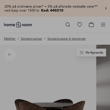
20% på ordinære priser* + 5% på allerede nedsatte varer**
ved kjøp over 1500 kr.
Kod: 440210
Homeroom
–
Gå
Gå
Pro
Alt
til
til
til
favorittmerkede
handlekur
Møbler
Spisegrupper
Spisegruppe 4 personer
hjemmet
produkter
til
lav
pris
Vis lignende
Tilbake