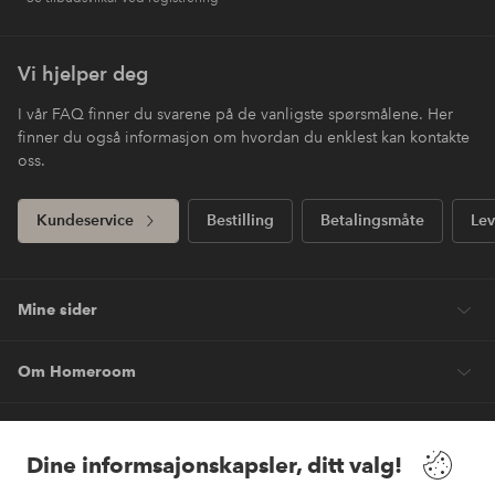
Vi hjelper deg
I vår FAQ finner du svarene på de vanligste spørsmålene. Her
finner du også informasjon om hvordan du enklest kan kontakte
oss.
Kundeservice
Bestilling
Betalingsmåte
Lev
Mine sider
Om Homeroom
Våre tjenester
Dine informsajonskapsler, ditt valg!
Vilkår