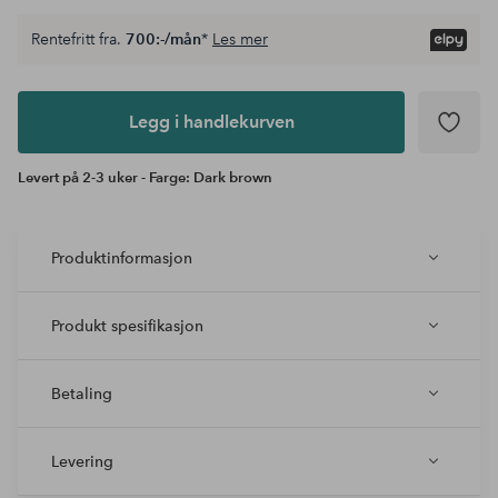
Rentefritt fra.
700:-/mån
*
Les mer
Legg i
andlekurven
Legg i handlekurven
Levert på 2-3 uker - Farge: Dark brown
Produktinformasjon
Produkt spesifikasjon
Betaling
Levering