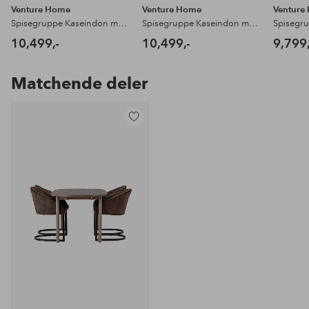
Venture Home
Venture Home
Venture
Spisegruppe Kaseindon med 4 stk stoler Tomorrow
Spisegruppe Kaseindon med 4 stk stoler Modesto
10,499,-
10,499,-
9,799,
Matchende deler
Legg
til
favoritter