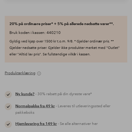
20% på ordinære priser* + 5% på allerede nedsatte varer**.
Bruk koden i kassen: 440210
Gyldig ved kjøp over 1500 kr t.o.m. 9/8. * Gjelder ordinær pris. **
Gjelder nedsatte priser. Gjelder ikke produkter merket med "Outlet"
eller "Alltid lav pris". Se fullstendige vilkår i kassen.
Produkterklæring
Ny kunde?
- 30% rabatt på din dyreste vare*
Normalpakke fra 49 kr
- Leveres til utleveringssted eller
pakkeboks
Hjemlevering fra 149 kr
- Se alle alternativer her