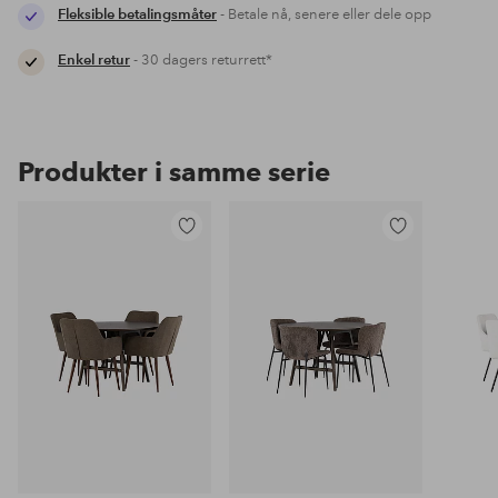
Fleksible betalingsmåter
- Betale nå, senere eller dele opp
Enkel retur
- 30 dagers returrett*
Produkter i samme serie
Legg
Legg
til
til
favoritter
favoritter