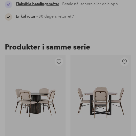
Fleksible betalingsmåter
- Betale nå, senere eller dele opp
Enkel retur
- 30 dagers returrett*
Produkter i samme serie
Legg
Legg
til
til
favoritter
favoritter