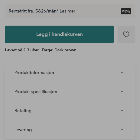
Rentefritt fra.
562:-/mån
*
Les mer
Legg i
andlekurven
Legg i handlekurven
Levert på 2-3 uker - Farge: Dark brown
Produktinformasjon
Produkt spesifikasjon
Betaling
Levering