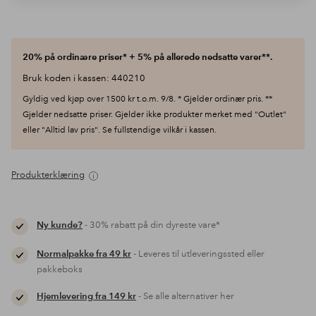
20% på ordinære priser* + 5% på allerede nedsatte varer**.
Bruk koden i kassen: 440210
Gyldig ved kjøp over 1500 kr t.o.m. 9/8. * Gjelder ordinær pris. **
Gjelder nedsatte priser. Gjelder ikke produkter merket med "Outlet"
eller "Alltid lav pris". Se fullstendige vilkår i kassen.
Produkterklæring
Ny kunde?
- 30% rabatt på din dyreste vare*
Normalpakke fra 49 kr
- Leveres til utleveringssted eller
pakkeboks
Hjemlevering fra 149 kr
- Se alle alternativer her