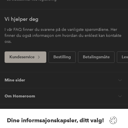
Vi hjelper deg
I vår FAQ finner du svarene på de vanligste spørsmålene. Her
finner du også informasjon om hvordan du enklest kan kontakte
oss.
Kundeservice
Bestilling
Betalingsmåte
Lev
Mine sider
Om Homeroom
Våre tjenester
Dine informsajonskapsler, ditt valg!
Vilkår