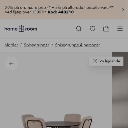
20% på ordinære priser* + 5% på allerede nedsatte varer**
ved kjøp over 1500 kr.
Kod: 440210
Homeroom
–
Gå
Gå
Pro
Alt
til
til
til
favorittmerkede
handlekur
Møbler
Spisegrupper
Spisegruppe 4 personer
hjemmet
produkter
til
lav
pris
Vis lignende
Tilbake