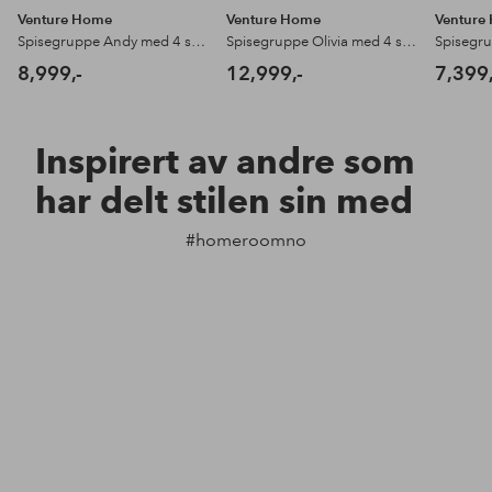
Venture Home
Venture Home
Venture
Spisegruppe Andy med 4 stk stoler Seda
Spisegruppe Olivia med 4 stk stoler Seda
8,999,-
12,999,-
7,399,
Inspirert av andre som
har delt stilen sin med
#homeroomno