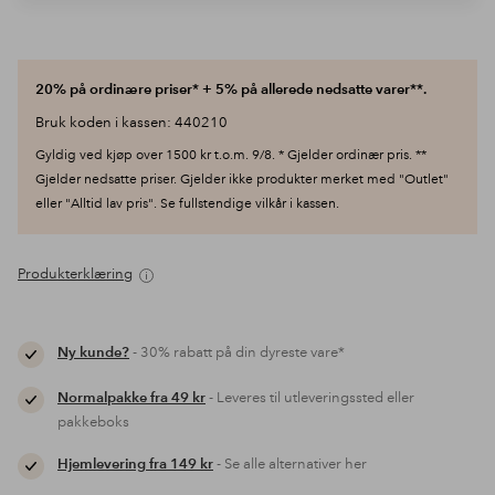
20% på ordinære priser* + 5% på allerede nedsatte varer**.
Bruk koden i kassen: 440210
Gyldig ved kjøp over 1500 kr t.o.m. 9/8. * Gjelder ordinær pris. **
Gjelder nedsatte priser. Gjelder ikke produkter merket med "Outlet"
eller "Alltid lav pris". Se fullstendige vilkår i kassen.
Produkterklæring
Ny kunde?
- 30% rabatt på din dyreste vare*
Normalpakke fra 49 kr
- Leveres til utleveringssted eller
pakkeboks
Hjemlevering fra 149 kr
- Se alle alternativer her