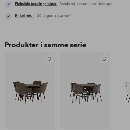
Fleksible betalingsmåter
- Betale nå, senere eller dele opp
Enkel retur
- 30 dagers returrett*
Produkter i samme serie
Legg
Legg
til
til
favoritter
favoritter