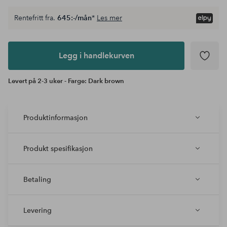
Rentefritt fra.
645:-/mån
*
Les mer
Legg i
andlekurven
Legg i handlekurven
Levert på 2-3 uker - Farge: Dark brown
Produktinformasjon
Produkt spesifikasjon
Betaling
Levering