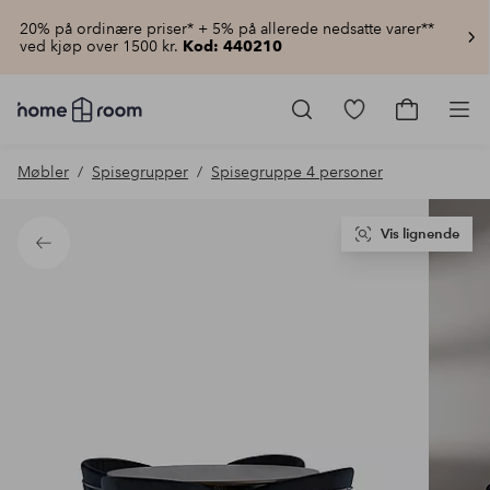
20% på ordinære priser* + 5% på allerede nedsatte varer**
ved kjøp over 1500 kr.
Kod: 440210
Homeroom
–
Gå
Gå
Pro
Alt
til
til
til
favorittmerkede
handlekur
Møbler
Spisegrupper
Spisegruppe 4 personer
hjemmet
produkter
til
lav
pris
Vis lignende
Tilbake