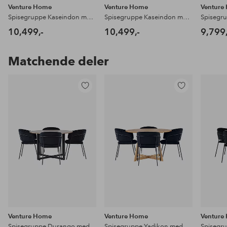
Venture Home
Venture Home
Venture
Spisegruppe Kaseindon med 4 stk stoler Tomorrow
Spisegruppe Kaseindon med 4 stk stoler Modesto
10,499,-
10,499,-
9,799,
Matchende deler
Legg
Legg
til
til
favoritter
favoritter
Venture Home
Venture Home
Venture
Spisegruppe Durango med 4 stk stoler Selma
Spisegruppe Yadikon med 4 stk stoler Selma