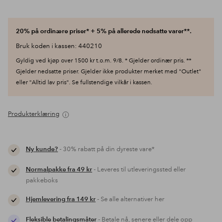
20% på ordinære priser* + 5% på allerede nedsatte varer**.
Bruk koden i kassen: 440210
Gyldig ved kjøp over 1500 kr t.o.m. 9/8. * Gjelder ordinær pris. **
Gjelder nedsatte priser. Gjelder ikke produkter merket med "Outlet"
eller "Alltid lav pris". Se fullstendige vilkår i kassen.
Produkterklæring
Ny kunde?
- 30% rabatt på din dyreste vare*
Normalpakke fra 49 kr
- Leveres til utleveringssted eller
pakkeboks
Hjemlevering fra 149 kr
- Se alle alternativer her
Fleksible betalingsmåter
- Betale nå, senere eller dele opp