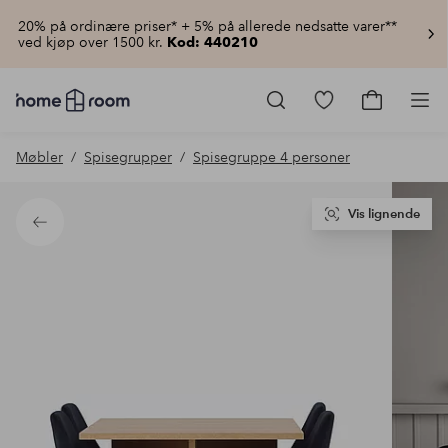
20% på ordinære priser* + 5% på allerede nedsatte varer**
ved kjøp over 1500 kr.
Kod: 440210
Homeroom
–
Gå
Gå
Pro
Alt
til
til
til
favorittmerkede
handlekur
Møbler
Spisegrupper
Spisegruppe 4 personer
hjemmet
produkter
til
lav
pris
Vis lignende
Tilbake