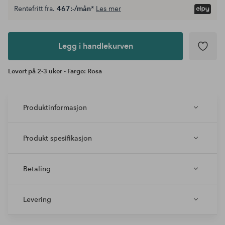
Rentefritt fra.
467:-/mån
*
Les mer
Legg i
andlekurven
Legg i handlekurven
Levert på 2-3 uker - Farge: Rosa
Produktinformasjon
Produkt spesifikasjon
Betaling
Levering