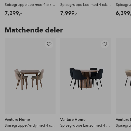
Spisegruppe Leo med 4 stk stoler Night
Spisegruppe Leo med 4 stk stoler Kenth
7,299,-
7,999,-
6,399,
Matchende deler
Legg
Legg
til
til
favoritter
favoritter
Venture Home
Venture Home
Venture
Spisegruppe Andy med 4 stk stoler Night
Spisegruppe Lanzo med 4 stk stoler Night