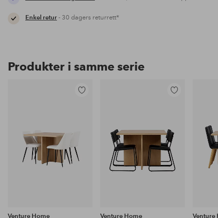
Enkel retur
- 30 dagers returrett*
Produkter i samme serie
Legg
Legg
til
til
favoritter
favoritter
Venture Home
Venture Home
Venture